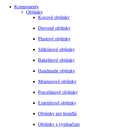
Komponenty
Objímky
Kovové objímky
Drevené objímky
Plastové objímky
Silikónové objímky
Bakelitové objímky
Handmade objímky
Mramorové objímky
Porcelánové objímky
Exteriérové objímky
Objímky pre tienidlá
Objímky s vypínačom