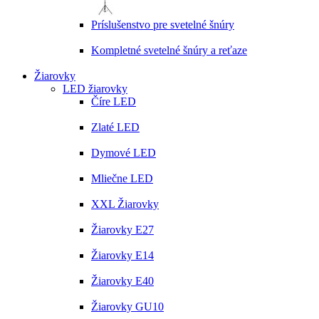
Príslušenstvo pre svetelné šnúry
Kompletné svetelné šnúry a reťaze
Žiarovky
LED žiarovky
Číre LED
Zlaté LED
Dymové LED
Mliečne LED
XXL Žiarovky
Žiarovky E27
Žiarovky E14
Žiarovky E40
Žiarovky GU10