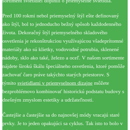
sortiment svietidiel doplnili o priemyselné svietidlá.
Pred 100 rokmi nebol priemyselný štýl ešte definovaný
ako štýl, bol to jednoducho bežný spôsob každodenného
života. Dekoračný štýl priemyselného skladového
osvetlenia je rekonštrukciou využívajúcou všadeprítomné
materiály ako sú klietky, vodovodné potrubia, sklenené
nádoby, sklo ako také, železo a oceľ. V našom sortimente
nájdete širokú škálu špeciálneho osvetlenia, ktoré pomôže
zachovať čaro práve takýchto starých priestorov. S
týmito
svietidlami v priemyselnom dizajne
môžete
bezproblémovo kombinovať historickú podstatu budovy s
dnešným zmyslom estetiky a udržateľnosti.
Častejšie a častejšie sa do najnovšej módy vracajú staré
prvky. Je to jeden opakujúci sa cyklus. Tak isto to bolo v