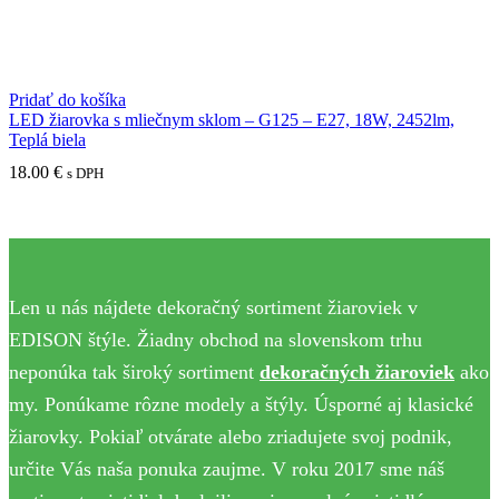
Pridať do košíka
LED žiarovka s mliečnym sklom – G125 – E27, 18W, 2452lm,
Teplá biela
18.00
€
s DPH
Len u nás nájdete dekoračný sortiment žiaroviek v
EDISON štýle. Žiadny obchod na slovenskom trhu
neponúka tak široký sortiment
dekoračných žiaroviek
ako
my. Ponúkame rôzne modely a štýly. Úsporné aj klasické
žiarovky. Pokiaľ otvárate alebo zriadujete svoj podnik,
určite Vás naša ponuka zaujme. V roku 2017 sme náš