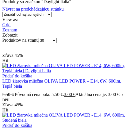
Produkty so značkou “Daylight Italia”
Návrat na predchádzajúcu stránku
View as:
Grid
Zoznam
Zobraziť
Produktov na stranu
Zľava
45%
Hit
Pridať do košíka
LED žiarovka mliečna OLIVA LED POWER – E14, 6W, 600lm,
Teplá biela
5.50
€
Pôvodná cena bola: 5.50 €.
3.00
€
Aktuálna cena je: 3.00 €.
s
DPH
Zľava
45%
Hit
Pridať do košíka