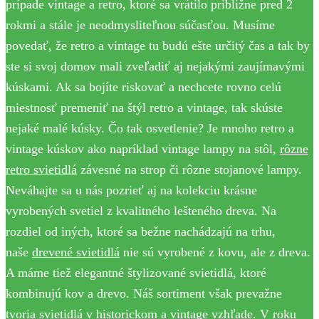
prípade vintage a retro, ktoré sa vrátilo približne pred 2
rokmi a stále je neodmysliteľnou súčasťou. Musíme
povedať, že retro a vintage tu budú ešte určitý čas a tak by
ste si svoj domov mali zveľadiť aj nejakými zaujímavými
kúskami. Ak sa bojíte riskovať a nechcete rovno celú
miestnosť premeniť na štýl retro a vintage, tak skúste
nejaké malé kúsky. Čo tak osvetlenie? Je mnoho retro a
vintage kúskov ako napríklad vintage lampy na stôl,
rôzne
retro svietidlá
závesné na strop či rôzne stojanové lampy.
Neváhajte sa u nás pozrieť aj na kolekciu krásne
vyrobených svetiel z kvalitného lešteného dreva. Na
rozdiel od iných, ktoré sa bežne nachádzajú na trhu,
naše
drevené svietidlá
nie sú vyrobené z kovu, ale z dreva.
A máme tiež elegantné štylizované svietidlá, ktoré
kombinujú kov a drevo. Náš sortiment však prevažne
tvoria svietidlá v historickom a vintage vzhľade. V roku