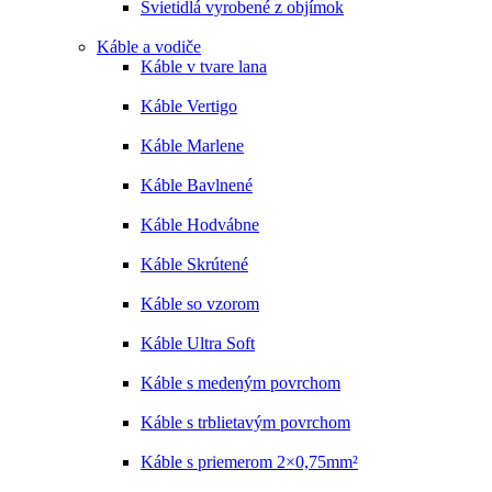
Svietidlá vyrobené z objímok
Káble a vodiče
Káble v tvare lana
Káble Vertigo
Káble Marlene
Káble Bavlnené
Káble Hodvábne
Káble Skrútené
Káble so vzorom
Káble Ultra Soft
Káble s medeným povrchom
Káble s trblietavým povrchom
Káble s priemerom 2×0,75mm²