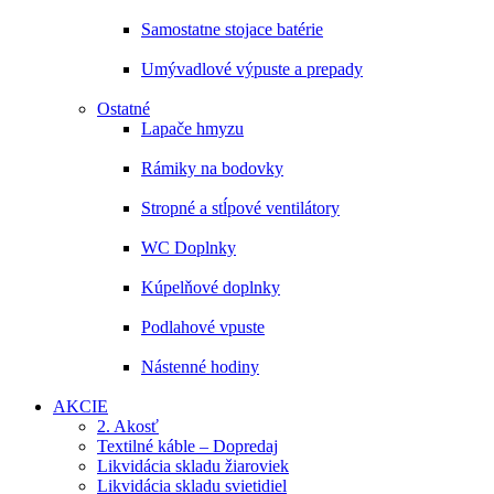
Samostatne stojace batérie
Umývadlové výpuste a prepady
Ostatné
Lapače hmyzu
Rámiky na bodovky
Stropné a stĺpové ventilátory
WC Doplnky
Kúpelňové doplnky
Podlahové vpuste
Nástenné hodiny
AKCIE
2. Akosť
Textilné káble – Dopredaj
Likvidácia skladu žiaroviek
Likvidácia skladu svietidiel