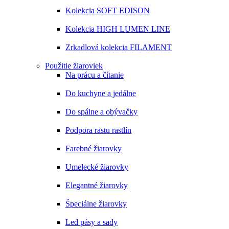
Kolekcia SOFT EDISON
Kolekcia HIGH LUMEN LINE
Zrkadlová kolekcia FILAMENT
Použitie žiaroviek
Na prácu a čítanie
Do kuchyne a jedálne
Do spálne a obývačky
Podpora rastu rastlín
Farebné žiarovky
Umelecké žiarovky
Elegantné žiarovky
Špeciálne žiarovky
Led pásy a sady