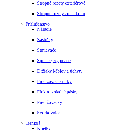
Stropné rozety exteriérové
Stropné rozety zo silikónu
Príslušenstvo
Náradie
Zástrčky
Stmievače
Spínače, vypínače
Držiaky káblov a úchyty
Predlžovacie rúrky
Elektroizolačné pásky
Predlžovačky
Svorkovnice
Tienidlá
Klietky