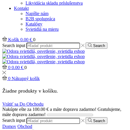
Likvidácia skladu príslušenstva
Kontakt
Napíšte nám
B2B spolupráca
Katalógy
Svietidlá na mieru
Košík
0.00
€
0
Search input
Search
0
0.00
€
0
0
Nákupný košík
Žiadne produkty v košíku.
Vrátiť sa Do Obchodu
Nakúpte ešte za
100.00
€
a máte dopravu zadarmo!
Gratulujeme,
máte dopravu zadarmo!
Search input
Search
Domov
Obchod