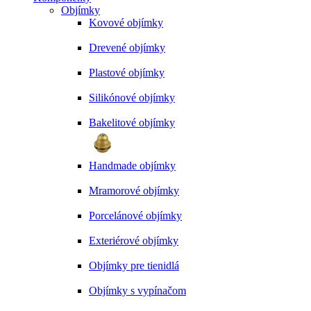
Objímky
Kovové objímky
Drevené objímky
Plastové objímky
Silikónové objímky
Bakelitové objímky
Handmade objímky
Mramorové objímky
Porcelánové objímky
Exteriérové objímky
Objímky pre tienidlá
Objímky s vypínačom