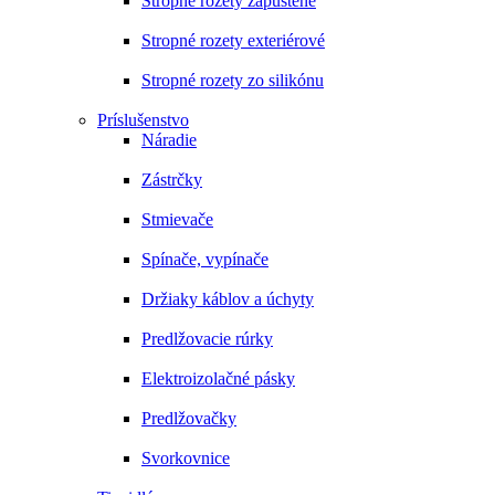
Stropné rozety zapustené
Stropné rozety exteriérové
Stropné rozety zo silikónu
Príslušenstvo
Náradie
Zástrčky
Stmievače
Spínače, vypínače
Držiaky káblov a úchyty
Predlžovacie rúrky
Elektroizolačné pásky
Predlžovačky
Svorkovnice