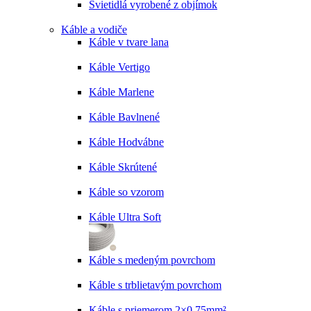
Svietidlá vyrobené z objímok
Káble a vodiče
Káble v tvare lana
Káble Vertigo
Káble Marlene
Káble Bavlnené
Káble Hodvábne
Káble Skrútené
Káble so vzorom
Káble Ultra Soft
Káble s medeným povrchom
Káble s trblietavým povrchom
Káble s priemerom 2×0,75mm²