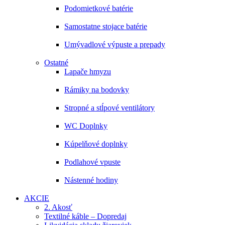
Podomietkové batérie
Samostatne stojace batérie
Umývadlové výpuste a prepady
Ostatné
Lapače hmyzu
Rámiky na bodovky
Stropné a stĺpové ventilátory
WC Doplnky
Kúpelňové doplnky
Podlahové vpuste
Nástenné hodiny
AKCIE
2. Akosť
Textilné káble – Dopredaj