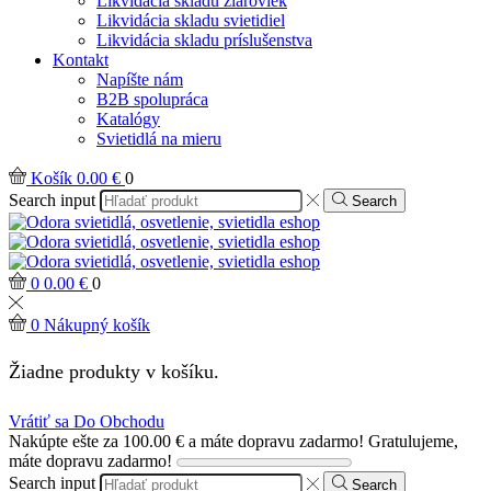
Likvidácia skladu žiaroviek
Likvidácia skladu svietidiel
Likvidácia skladu príslušenstva
Kontakt
Napíšte nám
B2B spolupráca
Katalógy
Svietidlá na mieru
Košík
0.00
€
0
Search input
Search
0
0.00
€
0
0
Nákupný košík
Žiadne produkty v košíku.
Vrátiť sa Do Obchodu
Nakúpte ešte za
100.00
€
a máte dopravu zadarmo!
Gratulujeme,
máte dopravu zadarmo!
Search input
Search