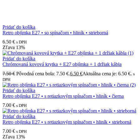
Pridať do košíka
Retro objímka E27 • so spínačom • hliník • strieborná
6.50
€
s DPH
Zľava
13%
Pridať do košíka
Chrómovaná kovová krytka + E27 objímka + 1 držiak kábla
7.50
€
Pôvodná cena bola: 7.50 €.
6.50
€
Aktuálna cena je: 6.50 €.
s
DPH
Pridať do košíka
Retro objímka E27 • s retiazkovým spínačom • hliník • čierna
7.00
€
s DPH
Pridať do košíka
Retro objímka E27 • s retiazkovým spínačom • hliník • strieborná
7.00
€
s DPH
Zľava
13%