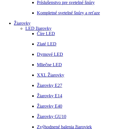
Príslušenstvo pre svetelné šnúry
Kompletné svetelné šnúry a reťaze
Žiarovky
LED žiarovky
Číre LED
Zlaté LED
Dymové LED
Mliečne LED
XXL Žiarovky
Žiarovky E27
Žiarovky E14
Žiarovky E40
Žiarovky GU10
Zvýhodnené balenia žiaroviek