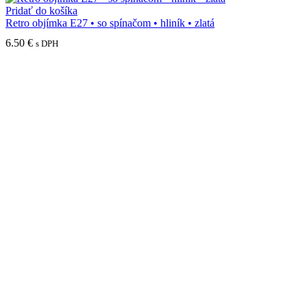
Pridať do košíka
Retro objímka E27 • so spínačom • hliník • zlatá
6.50
€
s DPH