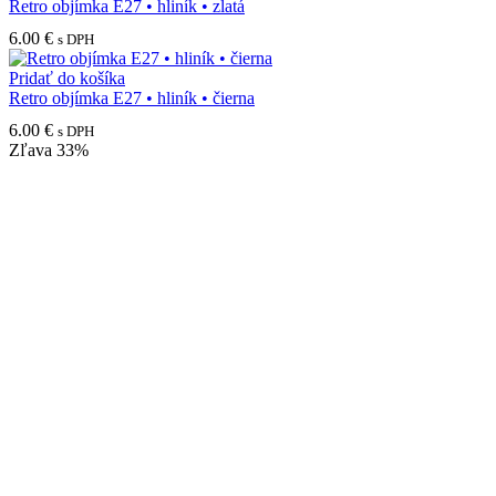
Retro objímka E27 • hliník • zlatá
6.00
€
s DPH
Pridať do košíka
Retro objímka E27 • hliník • čierna
6.00
€
s DPH
Zľava
33%