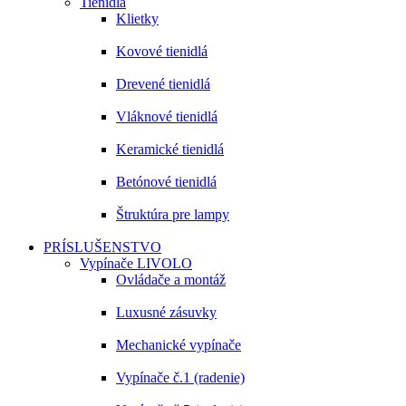
Tienidlá
Klietky
Kovové tienidlá
Drevené tienidlá
Vláknové tienidlá
Keramické tienidlá
Betónové tienidlá
Štruktúra pre lampy
PRÍSLUŠENSTVO
Vypínače LIVOLO
Ovládače a montáž
Luxusné zásuvky
Mechanické vypínače
Vypínače č.1 (radenie)