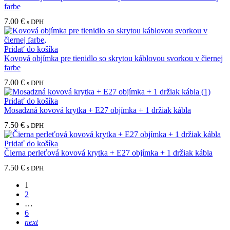
farbe
7.00
€
s DPH
Pridať do košíka
Kovová objímka pre tienidlo so skrytou káblovou svorkou v čiernej
farbe
7.00
€
s DPH
Pridať do košíka
Mosadzná kovová krytka + E27 objímka + 1 držiak kábla
7.50
€
s DPH
Pridať do košíka
Čierna perleťová kovová krytka + E27 objímka + 1 držiak kábla
7.50
€
s DPH
1
2
…
6
next