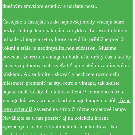
dnešným zmyslom estetiky a udržateľnosti.
Častejšie a častejšie sa do najnovšej módy vracajú staré
prvky. Je to jeden opakujúci sa cyklus. Tak isto to bolo v
prípade vintage a retro, ktoré sa vrátilo približne pred 2
rokmi a stále je neodmysliteľnou súčasťou. Musíme
povedať, že retro a vintage tu budú ešte určitý čas a tak by
ste si svoj domov mali zveľadiť aj nejakými zaujímavými
kúskami. Ak sa bojíte riskovať a nechcete rovno celú
miestnosť premeniť na štýl retro a vintage, tak skúste
nejaké malé kúsky. Čo tak osvetlenie? Je mnoho retro a
vintage kúskov ako napríklad vintage lampy na stôl,
rôzne
retro svietidlá
závesné na strop či rôzne stojanové lampy.
Neváhajte sa u nás pozrieť aj na kolekciu krásne
vyrobených svetiel z kvalitného lešteného dreva. Na