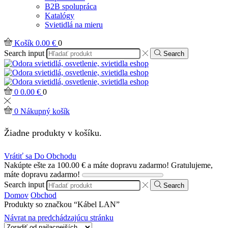
B2B spolupráca
Katalógy
Svietidlá na mieru
Košík
0.00
€
0
Search input
Search
0
0.00
€
0
0
Nákupný košík
Žiadne produkty v košíku.
Vrátiť sa Do Obchodu
Nakúpte ešte za
100.00
€
a máte dopravu zadarmo!
Gratulujeme,
máte dopravu zadarmo!
Search input
Search
Domov
Obchod
Produkty so značkou “Kábel LAN”
Návrat na predchádzajúcu stránku