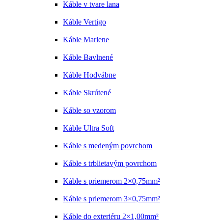
Káble v tvare lana
Káble Vertigo
Káble Marlene
Káble Bavlnené
Káble Hodvábne
Káble Skrútené
Káble so vzorom
Káble Ultra Soft
Káble s medeným povrchom
Káble s trblietavým povrchom
Káble s priemerom 2×0,75mm²
Káble s priemerom 3×0,75mm²
Káble do exteriéru 2×1,00mm²