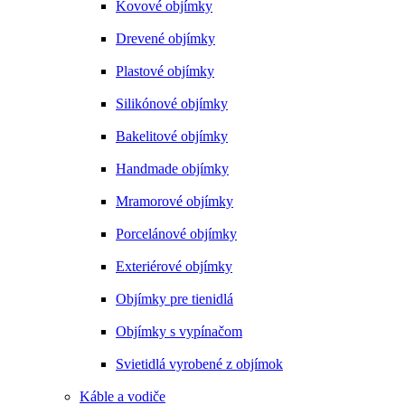
Kovové objímky
Drevené objímky
Plastové objímky
Silikónové objímky
Bakelitové objímky
Handmade objímky
Mramorové objímky
Porcelánové objímky
Exteriérové objímky
Objímky pre tienidlá
Objímky s vypínačom
Svietidlá vyrobené z objímok
Káble a vodiče