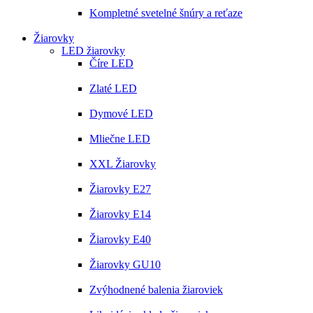
Kompletné svetelné šnúry a reťaze
Žiarovky
LED žiarovky
Číre LED
Zlaté LED
Dymové LED
Mliečne LED
XXL Žiarovky
Žiarovky E27
Žiarovky E14
Žiarovky E40
Žiarovky GU10
Zvýhodnené balenia žiaroviek