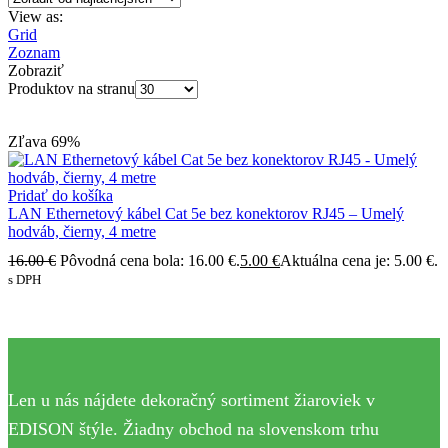
View as:
Grid
Zoznam
Zobraziť
Produktov na stranu
Zľava
69%
Pridať do košíka
LAN Ethernetový kábel Cat 5e bez konektorov RJ45 – Umelý
hodváb, čierny, 4 metre
16.00
€
Pôvodná cena bola: 16.00 €.
5.00
€
Aktuálna cena je: 5.00 €.
s DPH
Len u nás nájdete dekoračný sortiment žiaroviek v
EDISON štýle. Žiadny obchod na slovenskom trhu