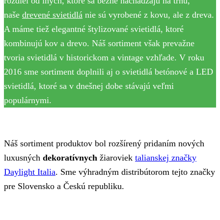
rozdiel od iných, ktoré sa bežne nachádzajú na trhu,
naše
drevené svietidlá
nie sú vyrobené z kovu, ale z dreva.
A máme tiež elegantné štylizované svietidlá, ktoré
kombinujú kov a drevo. Náš sortiment však prevažne
tvoria svietidlá v historickom a vintage vzhľade. V roku
2016 sme sortiment doplnili aj o svietidlá betónové a LED
svietidlá, ktoré sa v dnešnej dobe stávajú veľmi
populárnymi.
Náš sortiment produktov bol rozšírený pridaním nových
luxusných
dekoratívnych
žiaroviek
talianskej značky
Daylight Italia
. Sme výhradným distribútorom tejto značky
pre Slovensko a Českú republiku.