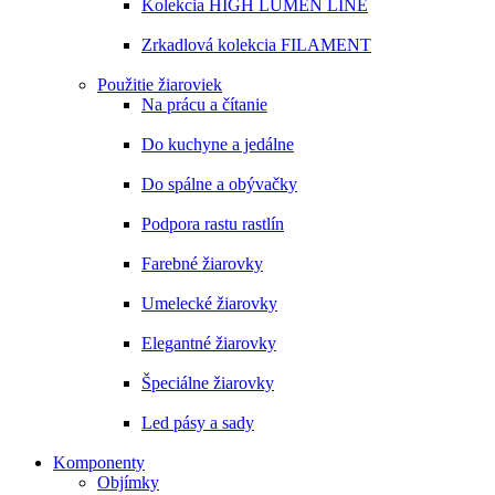
Kolekcia HIGH LUMEN LINE
Zrkadlová kolekcia FILAMENT
Použitie žiaroviek
Na prácu a čítanie
Do kuchyne a jedálne
Do spálne a obývačky
Podpora rastu rastlín
Farebné žiarovky
Umelecké žiarovky
Elegantné žiarovky
Špeciálne žiarovky
Led pásy a sady
Komponenty
Objímky