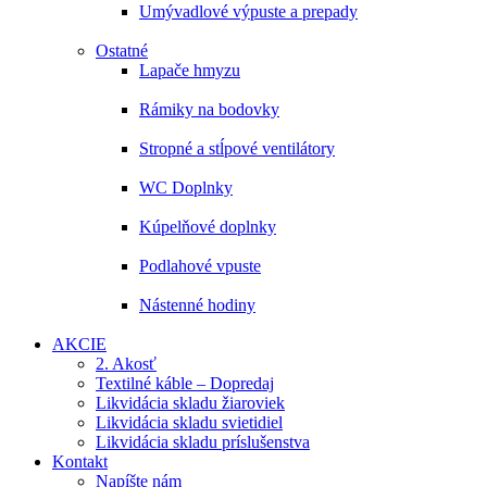
Umývadlové výpuste a prepady
Ostatné
Lapače hmyzu
Rámiky na bodovky
Stropné a stĺpové ventilátory
WC Doplnky
Kúpelňové doplnky
Podlahové vpuste
Nástenné hodiny
AKCIE
2. Akosť
Textilné káble – Dopredaj
Likvidácia skladu žiaroviek
Likvidácia skladu svietidiel
Likvidácia skladu príslušenstva
Kontakt
Napíšte nám