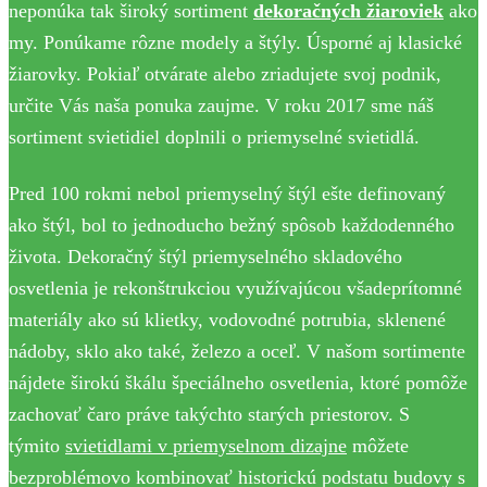
neponúka tak široký sortiment
dekoračných žiaroviek
ako
my. Ponúkame rôzne modely a štýly. Úsporné aj klasické
žiarovky. Pokiaľ otvárate alebo zriadujete svoj podnik,
určite Vás naša ponuka zaujme. V roku 2017 sme náš
sortiment svietidiel doplnili o priemyselné svietidlá.
Pred 100 rokmi nebol priemyselný štýl ešte definovaný
ako štýl, bol to jednoducho bežný spôsob každodenného
života. Dekoračný štýl priemyselného skladového
osvetlenia je rekonštrukciou využívajúcou všadeprítomné
materiály ako sú klietky, vodovodné potrubia, sklenené
nádoby, sklo ako také, železo a oceľ. V našom sortimente
nájdete širokú škálu špeciálneho osvetlenia, ktoré pomôže
zachovať čaro práve takýchto starých priestorov. S
týmito
svietidlami v priemyselnom dizajne
môžete
bezproblémovo kombinovať historickú podstatu budovy s