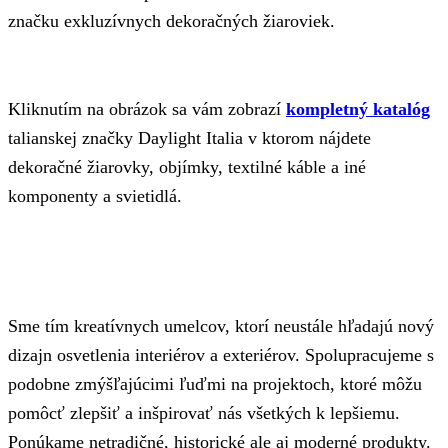
značku exkluzívnych dekoračných žiaroviek.
Kliknutím na obrázok sa vám zobrazí
kompletný katalóg
talianskej značky Daylight Italia v ktorom nájdete
dekoračné žiarovky, objímky, textilné káble a iné
komponenty a svietidlá.
Sme tím kreatívnych umelcov, ktorí neustále hľadajú nový
dizajn osvetlenia interiérov a exteriérov. Spolupracujeme s
podobne zmýšľajúcimi ľuďmi na projektoch, ktoré môžu
pomôcť zlepšiť a inšpirovať nás všetkých k lepšiemu.
Ponúkame netradičné, historické ale aj moderné produkty.