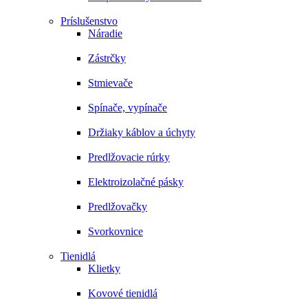
Príslušenstvo
Náradie
Zástrčky
Stmievače
Spínače, vypínače
Držiaky káblov a úchyty
Predlžovacie rúrky
Elektroizolačné pásky
Predlžovačky
Svorkovnice
Tienidlá
Klietky
Kovové tienidlá