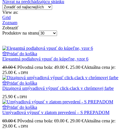
Návrat na predchádzajúcu stránku
View as:
Grid
Zoznam
Zobraziť
Produktov na stranu
Pridať do košíka
Elegantná podlahová vpusť do kúpeľne, vzor 6
49.00
€
Pôvodná cena bola: 49.00 €.
25.00
€
Aktuálna cena je:
25.00 €.
s DPH
Pridať do košíka
Dizajnová umývadlová výpusť click-clack v chrómovej farbe
25.90
€
s DPH
Pridať do košíka
Umývadlová výpusť v zlatom prevedení – S PREPADOM
69.00
€
Pôvodná cena bola: 69.00 €.
29.00
€
Aktuálna cena je:
29.00 €.
s DPH