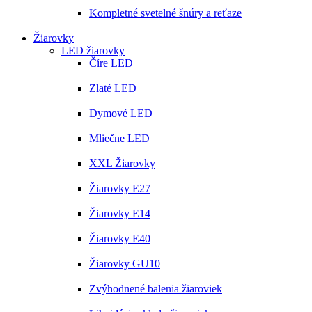
Kompletné svetelné šnúry a reťaze
Žiarovky
LED žiarovky
Číre LED
Zlaté LED
Dymové LED
Mliečne LED
XXL Žiarovky
Žiarovky E27
Žiarovky E14
Žiarovky E40
Žiarovky GU10
Zvýhodnené balenia žiaroviek