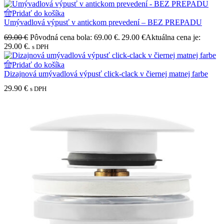
Pridať do košíka
Umývadlová výpusť v antickom prevedení – BEZ PREPADU
69.00
€
Pôvodná cena bola: 69.00 €.
29.00
€
Aktuálna cena je:
29.00 €.
s DPH
Pridať do košíka
Dizajnová umývadlová výpusť click-clack v čiernej matnej farbe
29.90
€
s DPH