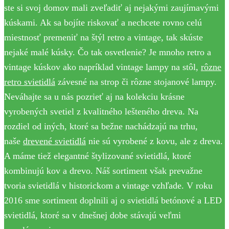
ste si svoj domov mali zveľadiť aj nejakými zaujímavými
kúskami. Ak sa bojíte riskovať a nechcete rovno celú
miestnosť premeniť na štýl retro a vintage, tak skúste
nejaké malé kúsky. Čo tak osvetlenie? Je mnoho retro a
vintage kúskov ako napríklad vintage lampy na stôl,
rôzne
retro svietidlá
závesné na strop či rôzne stojanové lampy.
Neváhajte sa u nás pozrieť aj na kolekciu krásne
vyrobených svetiel z kvalitného lešteného dreva. Na
rozdiel od iných, ktoré sa bežne nachádzajú na trhu,
naše
drevené svietidlá
nie sú vyrobené z kovu, ale z dreva.
A máme tiež elegantné štylizované svietidlá, ktoré
kombinujú kov a drevo. Náš sortiment však prevažne
tvoria svietidlá v historickom a vintage vzhľade. V roku
2016 sme sortiment doplnili aj o svietidlá betónové a LED
svietidlá, ktoré sa v dnešnej dobe stávajú veľmi