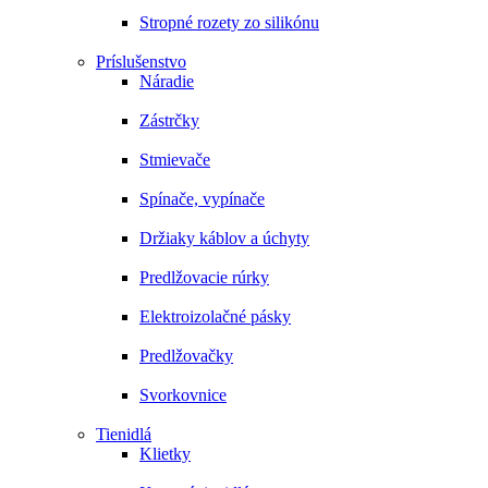
Stropné rozety zo silikónu
Príslušenstvo
Náradie
Zástrčky
Stmievače
Spínače, vypínače
Držiaky káblov a úchyty
Predlžovacie rúrky
Elektroizolačné pásky
Predlžovačky
Svorkovnice
Tienidlá
Klietky