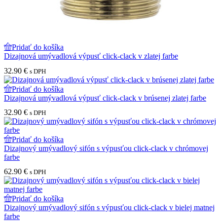
Pridať do košíka
Dizajnová umývadlová výpusť click-clack v zlatej farbe
32.90
€
s DPH
Pridať do košíka
Dizajnová umývadlová výpusť click-clack v brúsenej zlatej farbe
32.90
€
s DPH
Pridať do košíka
Dizajnový umývadlový sifón s výpusťou click-clack v chrómovej
farbe
62.90
€
s DPH
Pridať do košíka
Dizajnový umývadlový sifón s výpusťou click-clack v bielej matnej
farbe