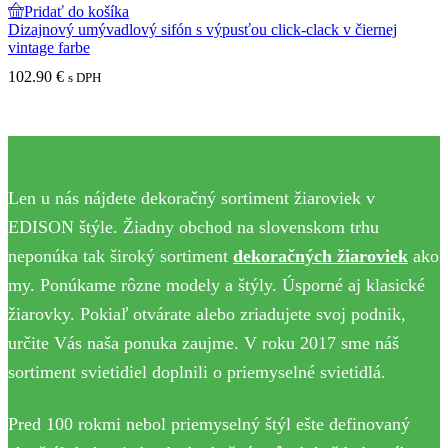
Pridať do košíka
Dizajnový umývadlový sifón s výpusťou click-clack v čiernej
vintage farbe
102.90
€
s DPH
Len u nás nájdete dekoračný sortiment žiaroviek v
EDISON štýle. Žiadny obchod na slovenskom trhu
neponúka tak široký sortiment
dekoračných žiaroviek
ako
my. Ponúkame rôzne modely a štýly. Úsporné aj klasické
žiarovky. Pokiaľ otvárate alebo zriadujete svoj podnik,
určite Vás naša ponuka zaujme. V roku 2017 sme náš
sortiment svietidiel doplnili o priemyselné svietidlá.
Pred 100 rokmi nebol priemyselný štýl ešte definovaný