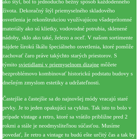
ako štýl, bol to jednoducho bežný spôsob každodenného
života. Dekoračný štýl priemyselného skladového
osvetlenia je rekonštrukciou využívajúcou všadeprítomné
materiály ako sú klietky, vodovodné potrubia, sklenené
nádoby, sklo ako také, železo a oceľ. V našom sortimente
nájdete širokú škálu špeciálneho osvetlenia, ktoré pomôže
zachovať čaro práve takýchto starých priestorov. S
týmito
svietidlami v priemyselnom dizajne
môžete
bezproblémovo kombinovať historickú podstatu budovy s
dnešným zmyslom estetiky a udržateľnosti.
Častejšie a častejšie sa do najnovšej módy vracajú staré
prvky. Je to jeden opakujúci sa cyklus. Tak isto to bolo v
prípade vintage a retro, ktoré sa vrátilo približne pred 2
rokmi a stále je neodmysliteľnou súčasťou. Musíme
povedať, že retro a vintage tu budú ešte určitý čas a tak by