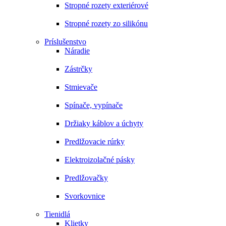
Stropné rozety exteriérové
Stropné rozety zo silikónu
Príslušenstvo
Náradie
Zástrčky
Stmievače
Spínače, vypínače
Držiaky káblov a úchyty
Predlžovacie rúrky
Elektroizolačné pásky
Predlžovačky
Svorkovnice
Tienidlá
Klietky