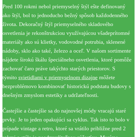
Pred 100 rokmi nebol priemyselný štýl ešte definovaný
ako štýl, bol to jednoducho bežný spôsob každodenného
života. Dekoračný štýl priemyselného skladového
osvetlenia je rekonštrukciou využívajúcou všadeprítomné
materiály ako sú klietky, vodovodné potrubia, sklenené
nádoby, sklo ako také, železo a oceľ. V našom sortimente
nájdete širokú škálu špeciálneho osvetlenia, ktoré pomôže
zachovať čaro práve takýchto starých priestorov. S
týmito
svietidlami v priemyselnom dizajne
môžete
bezproblémovo kombinovať historickú podstatu budovy s
dnešným zmyslom estetiky a udržateľnosti.
Častejšie a častejšie sa do najnovšej módy vracajú staré
prvky. Je to jeden opakujúci sa cyklus. Tak isto to bolo v
prípade vintage a retro, ktoré sa vrátilo približne pred 2