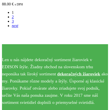
88.00
€
s DPH
1
2
3
next
Len u nás nájdete dekoračný sortiment žiaroviek v
EDISON štýle. Žiadny obchod na slovenskom trhu
neponúka tak široký sortiment
dekoračných žiaroviek
ako
my. Ponúkame rôzne modely a štýly. Úsporné aj klasické
žiarovky. Pokiaľ otvárate alebo zriadujete svoj podnik,
určite Vás naša ponuka zaujme. V roku 2017 sme náš
sortiment svietidiel doplnili o priemyselné svietidlá.