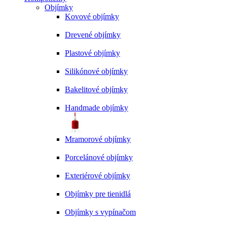
Objímky
Kovové objímky
Drevené objímky
Plastové objímky
Silikónové objímky
Bakelitové objímky
Handmade objímky
Mramorové objímky
Porcelánové objímky
Exteriérové objímky
Objímky pre tienidlá
Objímky s vypínačom