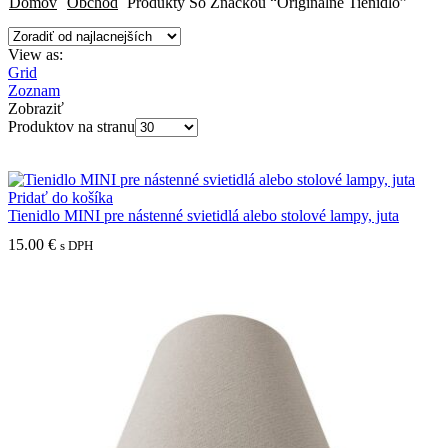
Domov
Obchod
Produkty So Značkou “originálne Tienidlo”
View as:
Grid
Zoznam
Zobraziť
Produktov na stranu
Pridať do košíka
Tienidlo MINI pre nástenné svietidlá alebo stolové lampy, juta
15.00
€
s DPH