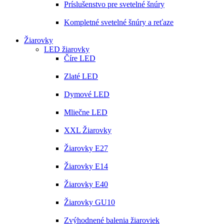
Príslušenstvo pre svetelné šnúry
Kompletné svetelné šnúry a reťaze
Žiarovky
LED žiarovky
Číre LED
Zlaté LED
Dymové LED
Mliečne LED
XXL Žiarovky
Žiarovky E27
Žiarovky E14
Žiarovky E40
Žiarovky GU10
Zvýhodnené balenia žiaroviek