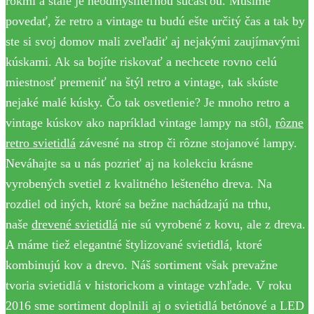
rokmi a stále je neodmysliteľnou súčasťou. Musíme
povedať, že retro a vintage tu budú ešte určitý čas a tak by
ste si svoj domov mali zveľadiť aj nejakými zaujímavými
kúskami. Ak sa bojíte riskovať a nechcete rovno celú
miestnosť premeniť na štýl retro a vintage, tak skúste
nejaké malé kúsky. Čo tak osvetlenie? Je mnoho retro a
vintage kúskov ako napríklad vintage lampy na stôl,
rôzne
retro svietidlá
závesné na strop či rôzne stojanové lampy.
Neváhajte sa u nás pozrieť aj na kolekciu krásne
vyrobených svetiel z kvalitného lešteného dreva. Na
rozdiel od iných, ktoré sa bežne nachádzajú na trhu,
naše
drevené svietidlá
nie sú vyrobené z kovu, ale z dreva.
A máme tiež elegantné štylizované svietidlá, ktoré
kombinujú kov a drevo. Náš sortiment však prevažne
tvoria svietidlá v historickom a vintage vzhľade. V roku
2016 sme sortiment doplnili aj o svietidlá betónové a LED