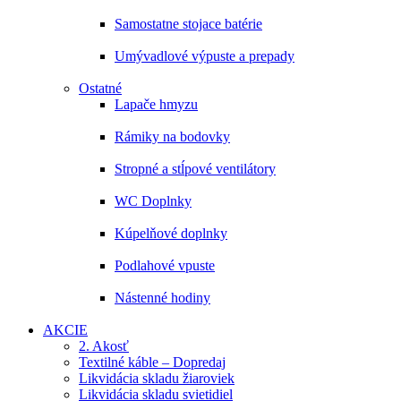
Samostatne stojace batérie
Umývadlové výpuste a prepady
Ostatné
Lapače hmyzu
Rámiky na bodovky
Stropné a stĺpové ventilátory
WC Doplnky
Kúpelňové doplnky
Podlahové vpuste
Nástenné hodiny
AKCIE
2. Akosť
Textilné káble – Dopredaj
Likvidácia skladu žiaroviek
Likvidácia skladu svietidiel