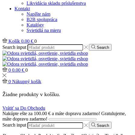
Likvidácia skladu príslušenstva
Kontakt
Napíšte nám
B2B spolupráca
Katalógy
Svietidlá na mieru
Košík
0.00
€
0
Search input
Search
0
0.00
€
0
0
Nákupný košík
Žiadne produkty v košíku.
Vrátiť sa Do Obchodu
Nakúpte ešte za
100.00
€
a máte dopravu zadarmo!
Gratulujeme,
máte dopravu zadarmo!
Search input
Search