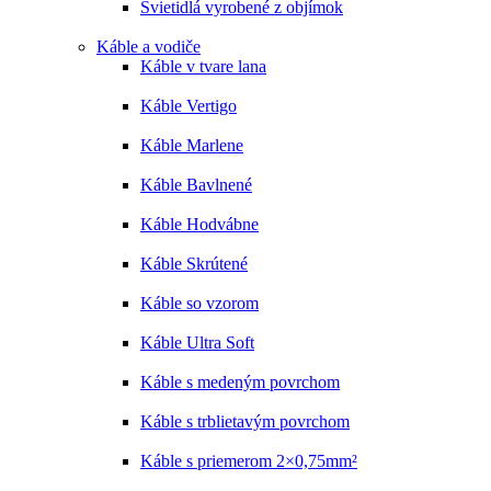
Svietidlá vyrobené z objímok
Káble a vodiče
Káble v tvare lana
Káble Vertigo
Káble Marlene
Káble Bavlnené
Káble Hodvábne
Káble Skrútené
Káble so vzorom
Káble Ultra Soft
Káble s medeným povrchom
Káble s trblietavým povrchom
Káble s priemerom 2×0,75mm²