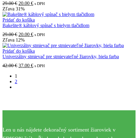
Pôvodná
Aktuálna
29.00
€
20.00
€
s DPH
cena
cena
Zľava
31%
bola:
je:
29.00 €.
20.00 €.
Pridať do košíka
Bakelite® káblový spínač s bielym tlačidlom
Pôvodná
Aktuálna
29.00
€
20.00
€
s DPH
cena
cena
Zľava
12%
bola:
je:
29.00 €.
20.00 €.
Pridať do košíka
Univerzálny stmievač pre stmievateľné žiarovky, biela farba
Pôvodná
Aktuálna
42.00
€
37.00
€
s DPH
cena
cena
1
bola:
je:
2
42.00 €.
37.00 €.
next
Len u nás nájdete dekoračný sortiment žiaroviek v