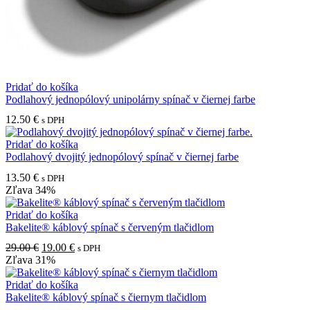
Pridať do košíka
Podlahový jednopólový unipolárny spínač v čiernej farbe
12.50
€
s DPH
Pridať do košíka
Podlahový dvojitý jednopólový spínač v čiernej farbe
13.50
€
s DPH
Zľava
34%
Pridať do košíka
Bakelite® káblový spínač s červeným tlačidlom
Pôvodná
Aktuálna
29.00
€
19.00
€
s DPH
cena
cena
Zľava
31%
bola:
je:
29.00 €.
19.00 €.
Pridať do košíka
Bakelite® káblový spínač s čiernym tlačidlom