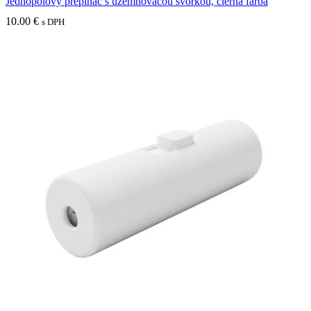
Jednopólový prepínač s uzemňovacou svorkou, čierna farba
10.00
€
s DPH