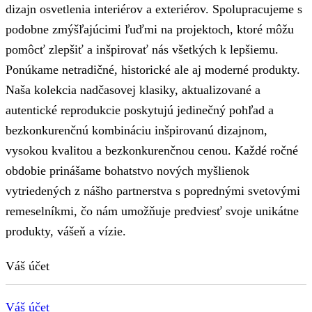
dizajn osvetlenia interiérov a exteriérov. Spolupracujeme s
podobne zmýšľajúcimi ľuďmi na projektoch, ktoré môžu
pomôcť zlepšiť a inšpirovať nás všetkých k lepšiemu.
Ponúkame netradičné, historické ale aj moderné produkty.
Naša kolekcia nadčasovej klasiky, aktualizované a
autentické reprodukcie poskytujú jedinečný pohľad a
bezkonkurenčnú kombináciu inšpirovanú dizajnom,
vysokou kvalitou a bezkonkurenčnou cenou. Každé ročné
obdobie prinášame bohatstvo nových myšlienok
vytriedených z nášho partnerstva s poprednými svetovými
remeselníkmi, čo nám umožňuje predviesť svoje unikátne
produkty, vášeň a vízie.
Váš účet
Váš účet