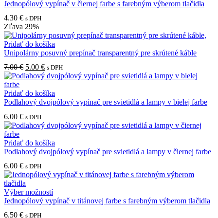
produkt
Jednopólový vypínač v čiernej farbe s farebným výberom tlačidla
si
má
môžete
4.30
€
s DPH
viacero
vybrať
Zľava
29%
variantov.
na
Možnosti
stránke
Pridať do košíka
si
produktu.
Unipolárny posuvný prepínač transparentný pre skrútené káble
môžete
vybrať
Pôvodná
Aktuálna
7.00
€
5.00
€
s DPH
na
cena
cena
stránke
bola:
je:
produktu.
7.00 €.
5.00 €.
Pridať do košíka
Podlahový dvojpólový vypínač pre svietidlá a lampy v bielej farbe
6.00
€
s DPH
Pridať do košíka
Podlahový dvojpólový vypínač pre svietidlá a lampy v čiernej farbe
6.00
€
s DPH
Tento
Výber možností
produkt
Jednopólový vypínač v titánovej farbe s farebným výberom tlačidla
má
6.50
€
s DPH
viacero