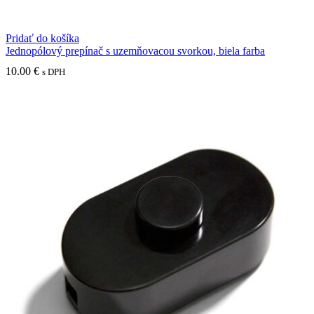
Pridať do košíka
Jednopólový prepínač s uzemňovacou svorkou, biela farba
10.00
€
s DPH