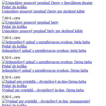
variantov.
Pridať do košíka
Možnosti
Unipolárny posuvný prepínač čierny pre skrútené káble
si
môžete
7.00
€
s DPH
vybrať
na
Pridať do košíka
stránke
Unipolárny posuvný prepínač biely pre skrútené káble
produktu.
7.00
€
s DPH
Pridať do košíka
Jednopólový spínač s uzemňovacou svorkou, biela farba
8.50
€
s DPH
Pridať do košíka
Jednopólový spínač s uzemňovacou svorkou, čierna farba
8.50
€
s DPH
Pridať do košíka
Vypínač pre svietidlá – dvojpólový in-line, čierna farba
9.00
€
s DPH
Pridať do košíka