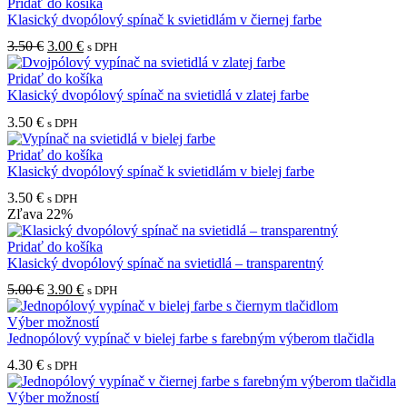
3.30 €.
1.60 €.
Pridať do košíka
Klasický dvopólový spínač k svietidlám v čiernej farbe
Pôvodná
Aktuálna
3.50
€
3.00
€
s DPH
cena
cena
bola:
je:
Pridať do košíka
3.50 €.
3.00 €.
Klasický dvopólový spínač na svietidlá v zlatej farbe
3.50
€
s DPH
Pridať do košíka
Klasický dvopólový spínač k svietidlám v bielej farbe
3.50
€
s DPH
Zľava
22%
Pridať do košíka
Klasický dvopólový spínač na svietidlá – transparentný
Pôvodná
Aktuálna
5.00
€
3.90
€
s DPH
cena
cena
bola:
je:
Tento
Výber možností
5.00 €.
3.90 €.
produkt
Jednopólový vypínač v bielej farbe s farebným výberom tlačidla
má
4.30
€
s DPH
viacero
variantov.
Tento
Výber možností
Možnosti