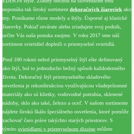
EDISON štýle. Žiadny obchod na slovenskom trhu
neponúka tak široký sortiment
dekoračných žiaroviek
ako
my. Ponúkame rôzne modely a štýly. Úsporné aj klasické
žiarovky. Pokiaľ otvárate alebo zriadujete svoj podnik,
určite Vás naša ponuka zaujme. V roku 2017 sme náš
sortiment svietidiel doplnili o priemyselné svietidlá.
Pred 100 rokmi nebol priemyselný štýl ešte definovaný
ako štýl, bol to jednoducho bežný spôsob každodenného
života. Dekoračný štýl priemyselného skladového
osvetlenia je rekonštrukciou využívajúcou všadeprítomné
materiály ako sú klietky, vodovodné potrubia, sklenené
nádoby, sklo ako také, železo a oceľ. V našom sortimente
nájdete širokú škálu špeciálneho osvetlenia, ktoré pomôže
zachovať čaro práve takýchto starých priestorov. S
týmito
svietidlami v priemyselnom dizajne
môžete