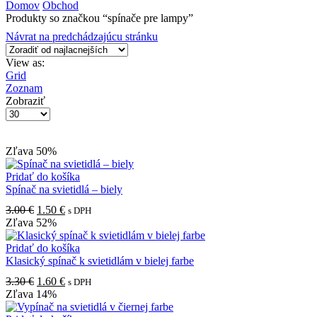
input
Search
Domov
Obchod
Produkty so značkou “spínače pre lampy”
Návrat na predchádzajúcu stránku
View as:
Grid
Zoznam
Zobraziť
Produktov
na
stranu
Zľava
50%
Pridať do košíka
Spínač na svietidlá – biely
Pôvodná
Aktuálna
3.00
€
1.50
€
s DPH
cena
cena
Zľava
52%
bola:
je:
3.00 €.
1.50 €.
Pridať do košíka
Klasický spínač k svietidlám v bielej farbe
Pôvodná
Aktuálna
3.30
€
1.60
€
s DPH
cena
cena
Zľava
14%
bola:
je: