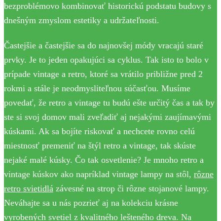
bezproblémovo kombinovať historickú podstatu budovy s
dnešným zmyslom estetiky a udržateľnosti.
Častejšie a častejšie sa do najnovšej módy vracajú staré
prvky. Je to jeden opakujúci sa cyklus. Tak isto to bolo v
prípade vintage a retro, ktoré sa vrátilo približne pred 2
rokmi a stále je neodmysliteľnou súčasťou. Musíme
povedať, že retro a vintage tu budú ešte určitý čas a tak by
ste si svoj domov mali zveľadiť aj nejakými zaujímavými
kúskami. Ak sa bojíte riskovať a nechcete rovno celú
miestnosť premeniť na štýl retro a vintage, tak skúste
nejaké malé kúsky. Čo tak osvetlenie? Je mnoho retro a
vintage kúskov ako napríklad vintage lampy na stôl,
rôzne
retro svietidlá
závesné na strop či rôzne stojanové lampy.
Neváhajte sa u nás pozrieť aj na kolekciu krásne
vyrobených svetiel z kvalitného lešteného dreva. Na