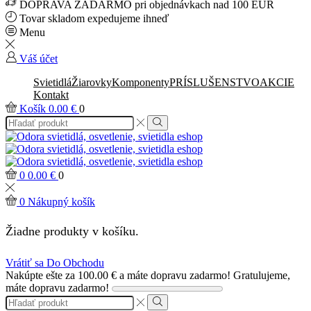
DOPRAVA ZADARMO pri objednávkach nad 100 EUR
Tovar skladom expedujeme ihneď
Menu
Váš účet
Svietidlá
Žiarovky
Komponenty
PRÍSLUŠENSTVO
AKCIE
Kontakt
Košík
0.00
€
0
Search
input
Search
0
0.00
€
0
0
Nákupný košík
Žiadne produkty v košíku.
Vrátiť sa Do Obchodu
Nakúpte ešte za
100.00
€
a máte dopravu zadarmo!
Gratulujeme,
máte dopravu zadarmo!
Search