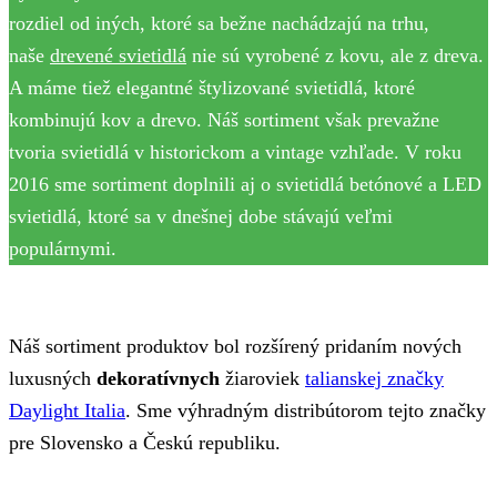
rozdiel od iných, ktoré sa bežne nachádzajú na trhu,
naše
drevené svietidlá
nie sú vyrobené z kovu, ale z dreva.
A máme tiež elegantné štylizované svietidlá, ktoré
kombinujú kov a drevo. Náš sortiment však prevažne
tvoria svietidlá v historickom a vintage vzhľade. V roku
2016 sme sortiment doplnili aj o svietidlá betónové a LED
svietidlá, ktoré sa v dnešnej dobe stávajú veľmi
populárnymi.
Náš sortiment produktov bol rozšírený pridaním nových
luxusných
dekoratívnych
žiaroviek
talianskej značky
Daylight Italia
. Sme výhradným distribútorom tejto značky
pre Slovensko a Českú republiku.