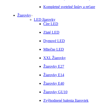
Kompletné svetelné šnúry a reťaze
Žiarovky
LED žiarovky
Číre LED
Zlaté LED
Dymové LED
Mliečne LED
XXL Žiarovky
Žiarovky E27
Žiarovky E14
Žiarovky E40
Žiarovky GU10
Zvýhodnené balenia žiaroviek