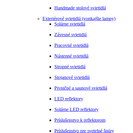
Handmade stolové svietidlá
Exteriérové svietidlá (vonkajšie lampy)
Solárne svietidlá
Závesné svietidlá
Pracovné svietidlá
Nástenné svietidlá
Stropné svietidlá
Stojanové svietidlá
Pivničné a saunové svietidlá
LED reflektory
Solárne LED reflektory
Príslušenstvo k reflektorom
Príslušenstvo pre svetelné šnúry