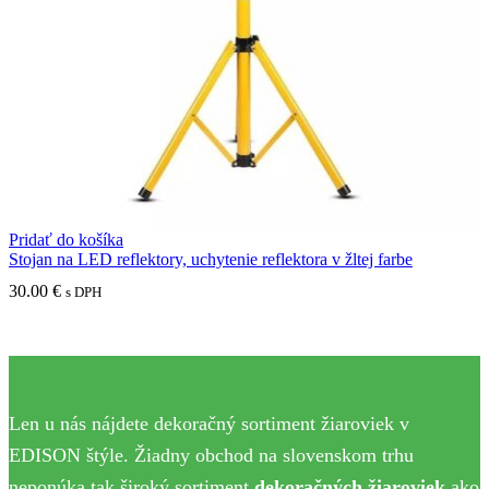
Pridať do košíka
Stojan na LED reflektory, uchytenie reflektora v žltej farbe
30.00
€
s DPH
Len u nás nájdete dekoračný sortiment žiaroviek v
EDISON štýle. Žiadny obchod na slovenskom trhu
neponúka tak široký sortiment
dekoračných žiaroviek
ako