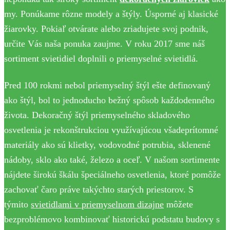
my. Ponúkame rôzne modely a štýly. Úsporné aj klasické
žiarovky. Pokiaľ otvárate alebo zriadujete svoj podnik,
určite Vás naša ponuka zaujme. V roku 2017 sme náš
sortiment svietidiel doplnili o priemyselné svietidlá.
Pred 100 rokmi nebol priemyselný štýl ešte definovaný
ako štýl, bol to jednoducho bežný spôsob každodenného
života. Dekoračný štýl priemyselného skladového
osvetlenia je rekonštrukciou využívajúcou všadeprítomné
materiály ako sú klietky, vodovodné potrubia, sklenené
nádoby, sklo ako také, železo a oceľ. V našom sortimente
nájdete širokú škálu špeciálneho osvetlenia, ktoré pomôže
zachovať čaro práve takýchto starých priestorov. S
týmito
svietidlami v priemyselnom dizajne
môžete
bezproblémovo kombinovať historickú podstatu budovy s