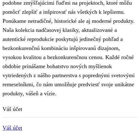
podobne zmýšľajúcimi ľuďmi na projektoch, ktoré môžu
pomôcť zlepšiť a inšpirovať nás všetkých k lepšiemu.
Ponúkame netradičné, historické ale aj moderné produkty.
Naša kolekcia nadčasovej klasiky, aktualizované a
autentické reprodukcie poskytujú jedinečný pohľad a
bezkonkurenčnú kombináciu inšpirovanú dizajnom,
vysokou kvalitou a bezkonkurenčnou cenou. Každé ročné
obdobie prinášame bohatstvo nových myšlienok
vytriedených z nášho partnerstva s poprednými svetovými
remeselníkmi, čo nám umožňuje predviesť svoje unikátne
produkty, vášeň a vízie.
Váš účet
Váš účet