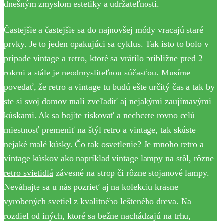
dnešným zmyslom estetiky a udržateľnosti.
Častejšie a častejšie sa do najnovšej módy vracajú staré
prvky. Je to jeden opakujúci sa cyklus. Tak isto to bolo v
prípade vintage a retro, ktoré sa vrátilo približne pred 2
rokmi a stále je neodmysliteľnou súčasťou. Musíme
povedať, že retro a vintage tu budú ešte určitý čas a tak by
ste si svoj domov mali zveľadiť aj nejakými zaujímavými
kúskami. Ak sa bojíte riskovať a nechcete rovno celú
miestnosť premeniť na štýl retro a vintage, tak skúste
nejaké malé kúsky. Čo tak osvetlenie? Je mnoho retro a
vintage kúskov ako napríklad vintage lampy na stôl,
rôzne
retro svietidlá
závesné na strop či rôzne stojanové lampy.
Neváhajte sa u nás pozrieť aj na kolekciu krásne
vyrobených svetiel z kvalitného lešteného dreva. Na
rozdiel od iných, ktoré sa bežne nachádzajú na trhu,