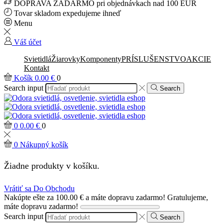
DOPRAVA ZADARMO pri objednávkach nad 100 EUR
Tovar skladom expedujeme ihneď
Menu
Váš účet
Svietidlá
Žiarovky
Komponenty
PRÍSLUŠENSTVO
AKCIE
Kontakt
Košík
0.00
€
0
Search input
Search
0
0.00
€
0
0
Nákupný košík
Žiadne produkty v košíku.
Vrátiť sa Do Obchodu
Nakúpte ešte za
100.00
€
a máte dopravu zadarmo!
Gratulujeme,
máte dopravu zadarmo!
Search input
Search