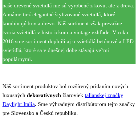
naše
drevené svietidlá
nie sú vyrobené z kovu, ale z dreva.
A máme tiež elegantné štylizované svietidlá, ktoré
kombinujú kov a drevo. Náš sortiment však prevažne
tvoria svietidlá v historickom a vintage vzhľade. V roku
2016 sme sortiment doplnili aj o svietidlá betónové a LED
svietidlá, ktoré sa v dnešnej dobe stávajú veľmi
populárnymi.
Náš sortiment produktov bol rozšírený pridaním nových
luxusných
dekoratívnych
žiaroviek
talianskej značky
Daylight Italia
. Sme výhradným distribútorom tejto značky
pre Slovensko a Českú republiku.