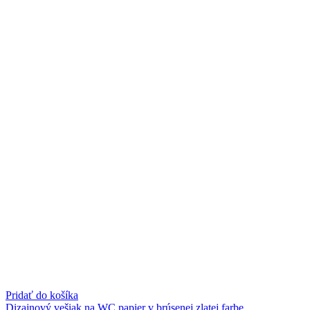
Pridať do košíka
Dizajnový vešiak na WC papier v brúsenej zlatej farbe