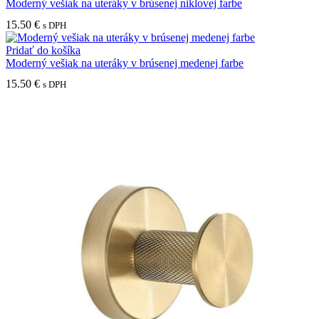
Moderný vešiak na uteráky v brúsenej niklovej farbe
15.50
€
s DPH
Pridať do košíka
Moderný vešiak na uteráky v brúsenej medenej farbe
15.50
€
s DPH