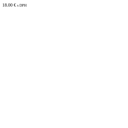
18.00
€
s DPH