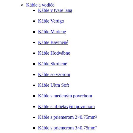
Káble a vodiče
Káble v tvare lana
Káble Vertigo
Káble Marlene
Káble Bavlnené
Káble Hodvábne
Káble Skrútené
Káble so vzorom
Káble Ultra Soft
Káble s medeným povrchom
Káble s trblietavým povrchom
Káble s priemerom 2×0,75mm²
Káble s priemerom 3×0,75mm²