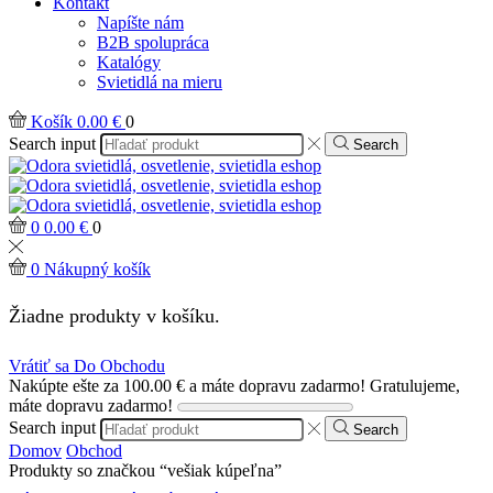
Kontakt
Napíšte nám
B2B spolupráca
Katalógy
Svietidlá na mieru
Košík
0.00
€
0
Search input
Search
0
0.00
€
0
0
Nákupný košík
Žiadne produkty v košíku.
Vrátiť sa Do Obchodu
Nakúpte ešte za
100.00
€
a máte dopravu zadarmo!
Gratulujeme,
máte dopravu zadarmo!
Search input
Search
Domov
Obchod
Produkty so značkou “vešiak kúpeľna”