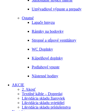
Samostatne stojace batérie
Umývadlové výpuste a prepady
Ostatné
Lapače hmyzu
Rámiky na bodovky
Stropné a stĺpové ventilátory
WC Doplnky
Kúpelňové doplnky
Podlahové vpuste
Nástenné hodiny
AKCIE
2. Akosť
Textilné káble – Dopredaj
Likvidácia skladu žiaroviek
Likvidácia skladu svietidiel
Likvidácia skladu príslušenstva