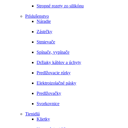
Stropné rozety zo silikónu
Príslušenstvo
Náradie
Zástrčky
Stmievače
Spínače, vypínače
Držiaky káblov a úchyty
Predlžovacie rúrky
Elektroizolačné pásky
Predlžovačky
Svorkovnice
Tienidlá
Klietky