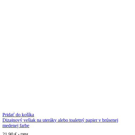
Pridať do košíka
Dizajnový vešiak na uteráky alebo toaletný papier v brúsenej
medenej farbe
21.90
€
s DPH