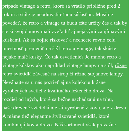
prípade vintage a retro, ktoré sa vrátilo približne pred 2
rokmi a stále je neodmysliteľnou súčasťou. Musíme
povedať, že retro a vintage tu budú ešte určitý čas a tak by
ste si svoj domov mali zveľadiť aj nejakými zaujímavými
kúskami. Ak sa bojíte riskovať a nechcete rovno celú
miestnosť premeniť na štýl retro a vintage, tak skúste
nejaké malé kúsky. Čo tak osvetlenie? Je mnoho retro a
vintage kúskov ako napríklad vintage lampy na stôl,
rôzne
retro svietidlá
závesné na strop či rôzne stojanové lampy.
Neváhajte sa u nás pozrieť aj na kolekciu krásne
vyrobených svetiel z kvalitného lešteného dreva. Na
rozdiel od iných, ktoré sa bežne nachádzajú na trhu,
naše
drevené svietidlá
nie sú vyrobené z kovu, ale z dreva.
A máme tiež elegantné štylizované svietidlá, ktoré
kombinujú kov a drevo. Náš sortiment však prevažne