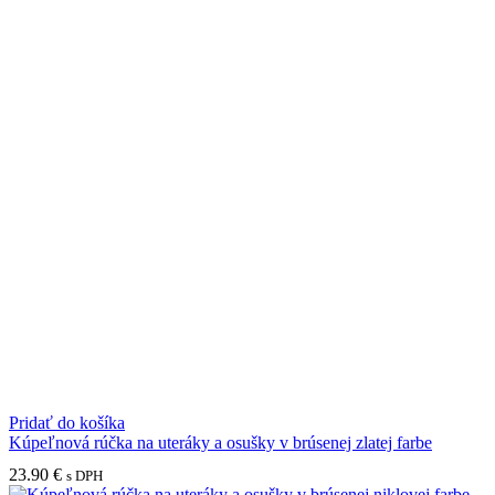
Pridať do košíka
Kúpeľnová rúčka na uteráky a osušky v brúsenej zlatej farbe
23.90
€
s DPH