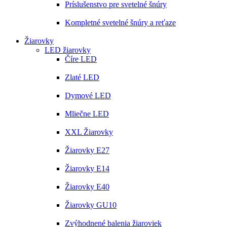
Príslušenstvo pre svetelné šnúry
Kompletné svetelné šnúry a reťaze
Žiarovky
LED žiarovky
Číre LED
Zlaté LED
Dymové LED
Mliečne LED
XXL Žiarovky
Žiarovky E27
Žiarovky E14
Žiarovky E40
Žiarovky GU10
Zvýhodnené balenia žiaroviek