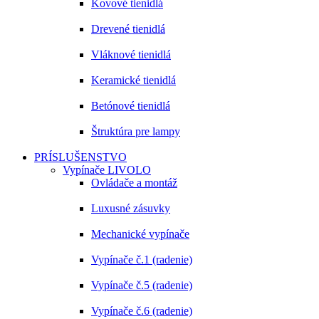
Kovové tienidlá
Drevené tienidlá
Vláknové tienidlá
Keramické tienidlá
Betónové tienidlá
Štruktúra pre lampy
PRÍSLUŠENSTVO
Vypínače LIVOLO
Ovládače a montáž
Luxusné zásuvky
Mechanické vypínače
Vypínače č.1 (radenie)
Vypínače č.5 (radenie)
Vypínače č.6 (radenie)