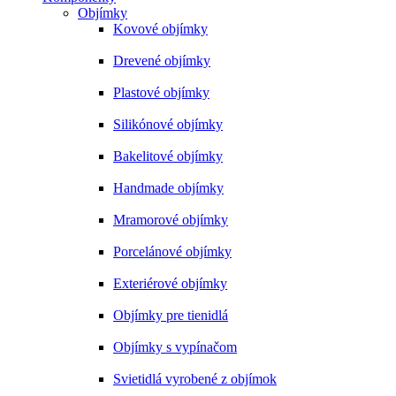
Objímky
Kovové objímky
Drevené objímky
Plastové objímky
Silikónové objímky
Bakelitové objímky
Handmade objímky
Mramorové objímky
Porcelánové objímky
Exteriérové objímky
Objímky pre tienidlá
Objímky s vypínačom
Svietidlá vyrobené z objímok