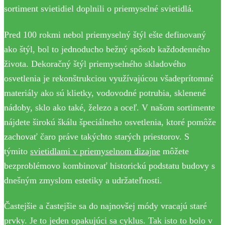
sortiment svietidiel doplnili o priemyselné svietidlá.
Pred 100 rokmi nebol priemyselný štýl ešte definovaný
ako štýl, bol to jednoducho bežný spôsob každodenného
života. Dekoračný štýl priemyselného skladového
osvetlenia je rekonštrukciou využívajúcou všadeprítomné
materiály ako sú klietky, vodovodné potrubia, sklenené
nádoby, sklo ako také, železo a oceľ. V našom sortimente
nájdete širokú škálu špeciálneho osvetlenia, ktoré pomôže
zachovať čaro práve takýchto starých priestorov. S
týmito
svietidlami v priemyselnom dizajne
môžete
bezproblémovo kombinovať historickú podstatu budovy s
dnešným zmyslom estetiky a udržateľnosti.
Častejšie a častejšie sa do najnovšej módy vracajú staré
prvky. Je to jeden opakujúci sa cyklus. Tak isto to bolo v