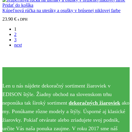
Pridať do košíka
Kúpeľnová rúčka na uteráky a osušky v brúsenej niklovej farbe
23.90
€
s DPH
1
2
3
next
Len u nás nájdete dekoračný sortiment žiaroviek v
EDISON štýle. Žiadny obchod na slovenskom trhu
neponúka tak široký sortiment
dekoračných žiaroviek
ako
my. Ponúkame rôzne modely a štýly. Úsporné aj klasické
žiarovky. Pokiaľ otvárate alebo zriadujete svoj podnik,
určite Vás naša ponuka zaujme. V roku 2017 sme náš