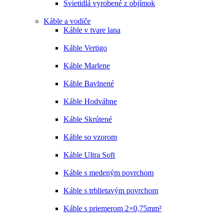
Svietidlá vyrobené z objímok
Káble a vodiče
Káble v tvare lana
Káble Vertigo
Káble Marlene
Káble Bavlnené
Káble Hodvábne
Káble Skrútené
Káble so vzorom
Káble Ultra Soft
Káble s medeným povrchom
Káble s trblietavým povrchom
Káble s priemerom 2×0,75mm²