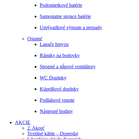
Podomietkové batérie
Samostatne stojace batérie
Umývadlové výpuste a prepady
Ostatné
Lapače hmyzu
Rámiky na bodovky
Stropné a stĺpové ventilátory
WC Doplnky
Kúpelňové doplnky
Podlahové vpuste
Nástenné hodiny
AKCIE
2. Akosť
Textilné káble – Dopredaj