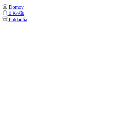
Domov
0
Košík
Pokladňa