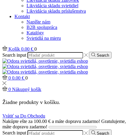
Likvidácia skladu žiaroviek
Likvidácia skladu svietidiel
Likvidácia skladu príslušenstva
Kontakt
Napíšte nám
B2B spolupráca
Katalógy
Svietidlá na mieru
Košík
0.00
€
0
Search input
Search
0
0.00
€
0
0
Nákupný košík
Žiadne produkty v košíku.
Vrátiť sa Do Obchodu
Nakúpte ešte za
100.00
€
a máte dopravu zadarmo!
Gratulujeme,
máte dopravu zadarmo!
Search input
Search