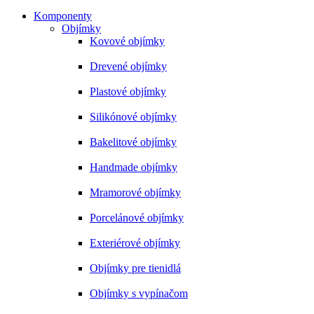
Komponenty
Objímky
Kovové objímky
Drevené objímky
Plastové objímky
Silikónové objímky
Bakelitové objímky
Handmade objímky
Mramorové objímky
Porcelánové objímky
Exteriérové objímky
Objímky pre tienidlá
Objímky s vypínačom