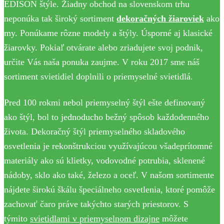
EDISON štýle. Žiadny obchod na slovenskom trhu
neponúka tak široký sortiment
dekoračných žiaroviek
ako
my. Ponúkame rôzne modely a štýly. Úsporné aj klasické
žiarovky. Pokiaľ otvárate alebo zriadujete svoj podnik,
určite Vás naša ponuka zaujme. V roku 2017 sme náš
sortiment svietidiel doplnili o priemyselné svietidlá.
Pred 100 rokmi nebol priemyselný štýl ešte definovaný
ako štýl, bol to jednoducho bežný spôsob každodenného
života. Dekoračný štýl priemyselného skladového
osvetlenia je rekonštrukciou využívajúcou všadeprítomné
materiály ako sú klietky, vodovodné potrubia, sklenené
nádoby, sklo ako také, železo a oceľ. V našom sortimente
nájdete širokú škálu špeciálneho osvetlenia, ktoré pomôže
zachovať čaro práve takýchto starých priestorov. S
týmito
svietidlami v priemyselnom dizajne
môžete