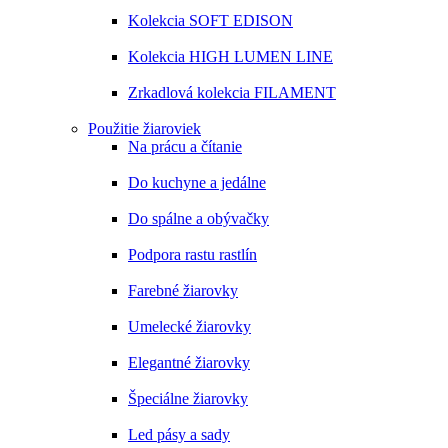
Kolekcia SOFT EDISON
Kolekcia HIGH LUMEN LINE
Zrkadlová kolekcia FILAMENT
Použitie žiaroviek
Na prácu a čítanie
Do kuchyne a jedálne
Do spálne a obývačky
Podpora rastu rastlín
Farebné žiarovky
Umelecké žiarovky
Elegantné žiarovky
Špeciálne žiarovky
Led pásy a sady