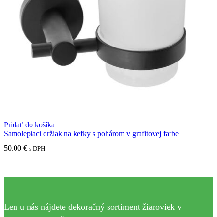
Pridať do košíka
Samolepiaci držiak na kefky s pohárom v grafitovej farbe
50.00
€
s DPH
Len u nás nájdete dekoračný sortiment žiaroviek v