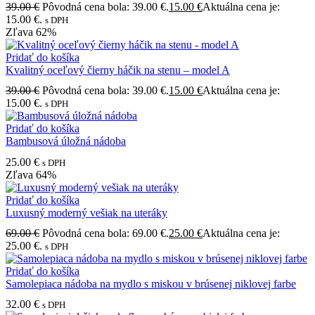
39.00
€
Pôvodná cena bola: 39.00 €.
15.00
€
Aktuálna cena je:
15.00 €.
s DPH
Zľava
62%
Pridať do košíka
Kvalitný oceľový čierny háčik na stenu – model A
39.00
€
Pôvodná cena bola: 39.00 €.
15.00
€
Aktuálna cena je:
15.00 €.
s DPH
Pridať do košíka
Bambusová úložná nádoba
25.00
€
s DPH
Zľava
64%
Pridať do košíka
Luxusný moderný vešiak na uteráky
69.00
€
Pôvodná cena bola: 69.00 €.
25.00
€
Aktuálna cena je:
25.00 €.
s DPH
Pridať do košíka
Samolepiaca nádoba na mydlo s miskou v brúsenej niklovej farbe
32.00
€
s DPH