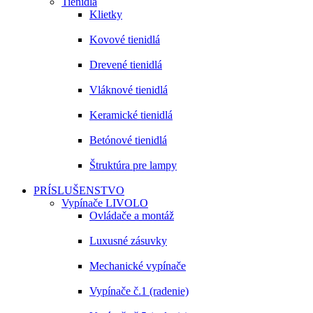
Tienidlá
Klietky
Kovové tienidlá
Drevené tienidlá
Vláknové tienidlá
Keramické tienidlá
Betónové tienidlá
Štruktúra pre lampy
PRÍSLUŠENSTVO
Vypínače LIVOLO
Ovládače a montáž
Luxusné zásuvky
Mechanické vypínače
Vypínače č.1 (radenie)