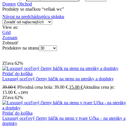
Domov
Obchod
Produkty so značkou “vešiak wc”
Návrat na predchádzajúcu stránku
View as:
Grid
Zoznam
Zobraziť
Produktov na stranu
Zľava
62%
Pridať do košíka
Luxusný oceľový čierny háčik na stenu na uteráky a doplnky
39.00
€
Pôvodná cena bola: 39.00 €.
15.00
€
Aktuálna cena je:
15.00 €.
s DPH
Zľava
62%
Pridať do košíka
Luxusný oceľový čierny háčik na stenu v tvare Učka – na uteráky a
doplnky