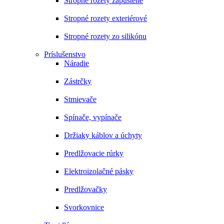
Stropné rozety zapustené
Stropné rozety exteriérové
Stropné rozety zo silikónu
Príslušenstvo
Náradie
Zástrčky
Stmievače
Spínače, vypínače
Držiaky káblov a úchyty
Predlžovacie rúrky
Elektroizolačné pásky
Predlžovačky
Svorkovnice