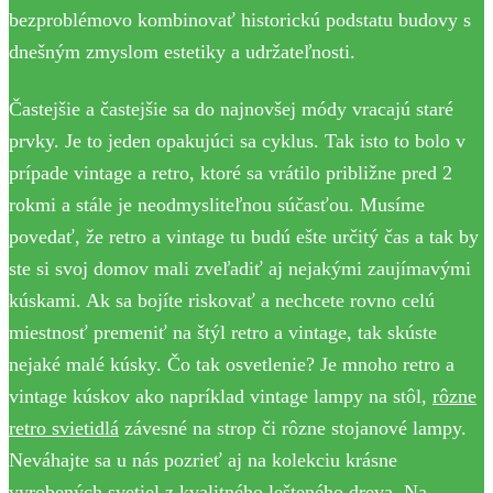
bezproblémovo kombinovať historickú podstatu budovy s
dnešným zmyslom estetiky a udržateľnosti.
Častejšie a častejšie sa do najnovšej módy vracajú staré
prvky. Je to jeden opakujúci sa cyklus. Tak isto to bolo v
prípade vintage a retro, ktoré sa vrátilo približne pred 2
rokmi a stále je neodmysliteľnou súčasťou. Musíme
povedať, že retro a vintage tu budú ešte určitý čas a tak by
ste si svoj domov mali zveľadiť aj nejakými zaujímavými
kúskami. Ak sa bojíte riskovať a nechcete rovno celú
miestnosť premeniť na štýl retro a vintage, tak skúste
nejaké malé kúsky. Čo tak osvetlenie? Je mnoho retro a
vintage kúskov ako napríklad vintage lampy na stôl,
rôzne
retro svietidlá
závesné na strop či rôzne stojanové lampy.
Neváhajte sa u nás pozrieť aj na kolekciu krásne
vyrobených svetiel z kvalitného lešteného dreva. Na