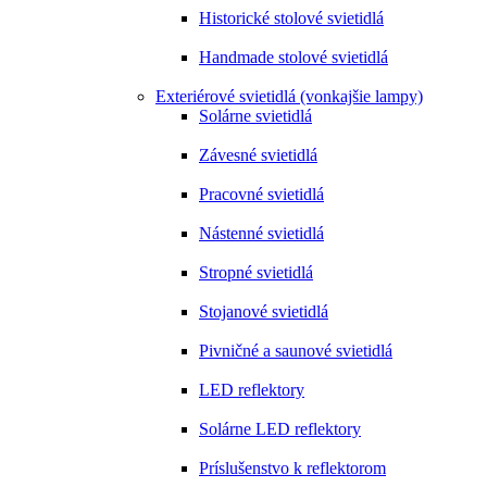
Historické stolové svietidlá
Handmade stolové svietidlá
Exteriérové svietidlá (vonkajšie lampy)
Solárne svietidlá
Závesné svietidlá
Pracovné svietidlá
Nástenné svietidlá
Stropné svietidlá
Stojanové svietidlá
Pivničné a saunové svietidlá
LED reflektory
Solárne LED reflektory
Príslušenstvo k reflektorom