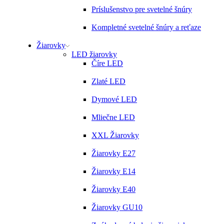
Príslušenstvo pre svetelné šnúry
Kompletné svetelné šnúry a reťaze
Žiarovky
LED žiarovky
Číre LED
Zlaté LED
Dymové LED
Mliečne LED
XXL Žiarovky
Žiarovky E27
Žiarovky E14
Žiarovky E40
Žiarovky GU10