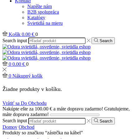
Kontakt
Napíšte nám
B2B spolupráca
Katalógy
Svietidlá na mieru
Košík
0.00
€
0
Search input
Search
0
0.00
€
0
0
Nákupný košík
Žiadne produkty v košíku.
Vrátiť sa Do Obchodu
Nakúpte ešte za
100.00
€
a máte dopravu zadarmo!
Gratulujeme,
máte dopravu zadarmo!
Search input
Search
Domov
Obchod
Produkty so značkou “zástrčka na kábel”