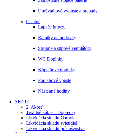
Samostatne stojace batérie
Umývadlové výpuste a prepady
Ostatné
Lapače hmyzu
Rámiky na bodovky
Stropné a stĺpové ventilátory
WC Doplnky
Kúpelňové doplnky
Podlahové vpuste
Nástenné hodiny
AKCIE
2. Akosť
Textilné káble – Dopredaj
Likvidácia skladu žiaroviek
Likvidácia skladu svietidiel
Likvidácia skladu príslušenstva