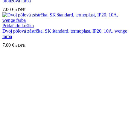
bronzová farba
7.00
€
s DPH
Pridať do košíka
Dvoj pólová zástrčka, SK štandard, termoplast, IP20, 10A, wenge
farba
7.00
€
s DPH