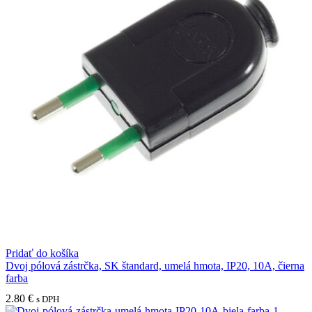
Pridať do košíka
Dvoj pólová zástrčka, SK štandard, umelá hmota, IP20, 10A, čierna
farba
2.80
€
s DPH