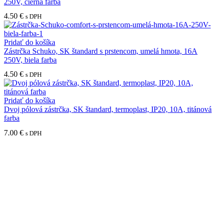
250V, čierna farba
4.50
€
s DPH
Pridať do košíka
Zástrčka Schuko, SK štandard s prstencom, umelá hmota, 16A
250V, biela farba
4.50
€
s DPH
Pridať do košíka
Dvoj pólová zástrčka, SK štandard, termoplast, IP20, 10A, titánová
farba
7.00
€
s DPH