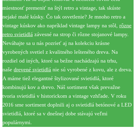
miestnosť premeniť na štýl retro a vintage, tak skúste
nejaké malé kúsky. Čo tak osvetlenie? Je mnoho retro a
vintage kúskov ako napríklad vintage lampy na stôl,
rôzne
retro svietidlá
závesné na strop či rôzne stojanové lampy.
Neváhajte sa u nás pozrieť aj na kolekciu krásne
vyrobených svetiel z kvalitného lešteného dreva. Na
rozdiel od iných, ktoré sa bežne nachádzajú na trhu,
naše
drevené svietidlá
nie sú vyrobené z kovu, ale z dreva.
A máme tiež elegantné štylizované svietidlá, ktoré
kombinujú kov a drevo. Náš sortiment však prevažne
tvoria svietidlá v historickom a vintage vzhľade. V roku
2016 sme sortiment doplnili aj o svietidlá betónové a LED
svietidlá, ktoré sa v dnešnej dobe stávajú veľmi
populárnymi.