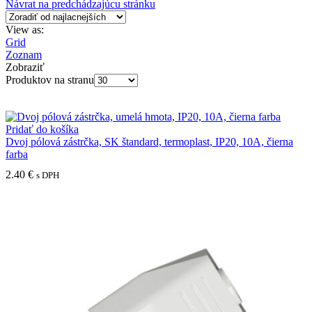
Návrat na predchádzajúcu stránku
View as:
Grid
Zoznam
Zobraziť
Produktov na stranu
Pridať do košíka
Dvoj pólová zástrčka, SK štandard, termoplast, IP20, 10A, čierna
farba
2.40
€
s DPH