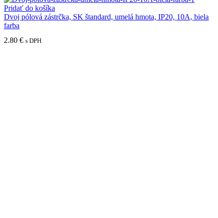
Pridať do košíka
Dvoj pólová zástrčka, SK štandard, umelá hmota, IP20, 10A, biela
farba
2.80
€
s DPH