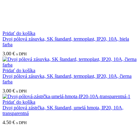
Pridať do košíka
Dvoj pólová zásuvka, SK štandard, termoplast, IP20, 10A, biela
farba
3.00
€
s DPH
Pridať do košíka
Dvoj pólová zásuvka, SK štandard, termoplast, IP20, 10A, čierna
farba
3.00
€
s DPH
Pridať do košíka
Dvoj pólová zástrčka, SK štandard, umelá hmota, IP20, 10A,
transparentná
4.50
€
s DPH