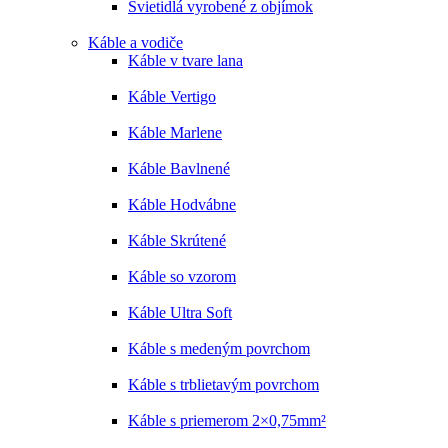
Svietidlá vyrobené z objímok
Káble a vodiče
Káble v tvare lana
Káble Vertigo
Káble Marlene
Káble Bavlnené
Káble Hodvábne
Káble Skrútené
Káble so vzorom
Káble Ultra Soft
Káble s medeným povrchom
Káble s trblietavým povrchom
Káble s priemerom 2×0,75mm²