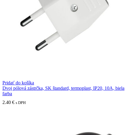
Pridať do košíka
Dvoj pólová zástrčka, SK štandard, termoplast, IP20, 10A, biela
farba
2.40
€
s DPH