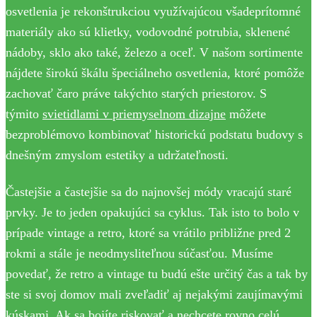
osvetlenia je rekonštrukciou využívajúcou všadeprítomné
materiály ako sú klietky, vodovodné potrubia, sklenené
nádoby, sklo ako také, železo a oceľ. V našom sortimente
nájdete širokú škálu špeciálneho osvetlenia, ktoré pomôže
zachovať čaro práve takýchto starých priestorov. S
týmito
svietidlami v priemyselnom dizajne
môžete
bezproblémovo kombinovať historickú podstatu budovy s
dnešným zmyslom estetiky a udržateľnosti.
Častejšie a častejšie sa do najnovšej módy vracajú staré
prvky. Je to jeden opakujúci sa cyklus. Tak isto to bolo v
prípade vintage a retro, ktoré sa vrátilo približne pred 2
rokmi a stále je neodmysliteľnou súčasťou. Musíme
povedať, že retro a vintage tu budú ešte určitý čas a tak by
ste si svoj domov mali zveľadiť aj nejakými zaujímavými
kúskami. Ak sa bojíte riskovať a nechcete rovno celú