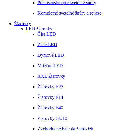
Príslušenstvo pre svetelné šnúry
Kompletné svetelné šnúry a reťaze
Žiarovky
LED žiarovky
Číre LED
Zlaté LED
Dymové LED
Mliečne LED
XXL Žiarovky
Žiarovky E27
Žiarovky E14
Žiarovky E40
Žiarovky GU10
Zvýhodnené balenia žiaroviek