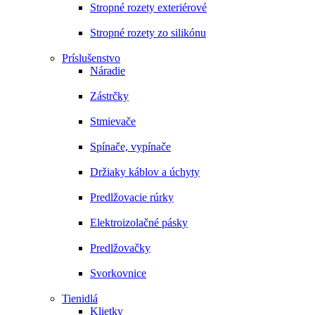
Stropné rozety exteriérové
Stropné rozety zo silikónu
Príslušenstvo
Náradie
Zástrčky
Stmievače
Spínače, vypínače
Držiaky káblov a úchyty
Predlžovacie rúrky
Elektroizolačné pásky
Predlžovačky
Svorkovnice
Tienidlá
Klietky