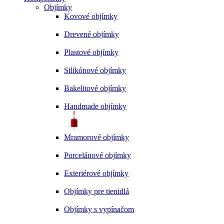
Objímky
Kovové objímky
Drevené objímky
Plastové objímky
Silikónové objímky
Bakelitové objímky
Handmade objímky
Mramorové objímky
Porcelánové objímky
Exteriérové objímky
Objímky pre tienidlá
Objímky s vypínačom