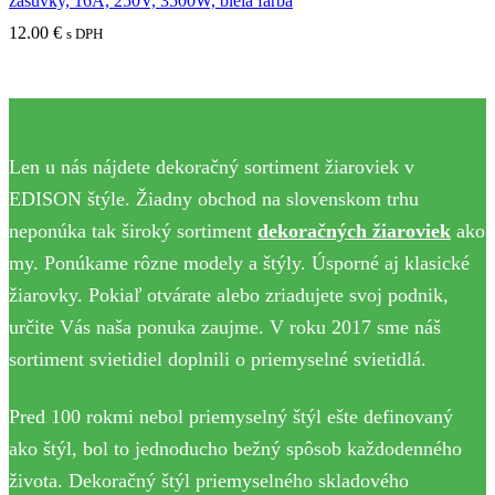
zásuvky, 16A, 250V, 3500W, biela farba
12.00
€
s DPH
Len u nás nájdete dekoračný sortiment žiaroviek v
EDISON štýle. Žiadny obchod na slovenskom trhu
neponúka tak široký sortiment
dekoračných žiaroviek
ako
my. Ponúkame rôzne modely a štýly. Úsporné aj klasické
žiarovky. Pokiaľ otvárate alebo zriadujete svoj podnik,
určite Vás naša ponuka zaujme. V roku 2017 sme náš
sortiment svietidiel doplnili o priemyselné svietidlá.
Pred 100 rokmi nebol priemyselný štýl ešte definovaný
ako štýl, bol to jednoducho bežný spôsob každodenného
života. Dekoračný štýl priemyselného skladového