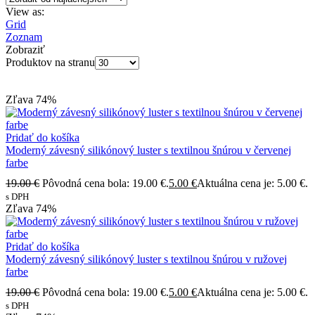
View as:
Grid
Zoznam
Zobraziť
Produktov na stranu
Zľava
74%
Pridať do košíka
Moderný závesný silikónový luster s textilnou šnúrou v červenej
farbe
19.00
€
Pôvodná cena bola: 19.00 €.
5.00
€
Aktuálna cena je: 5.00 €.
s DPH
Zľava
74%
Pridať do košíka
Moderný závesný silikónový luster s textilnou šnúrou v ružovej
farbe
19.00
€
Pôvodná cena bola: 19.00 €.
5.00
€
Aktuálna cena je: 5.00 €.
s DPH