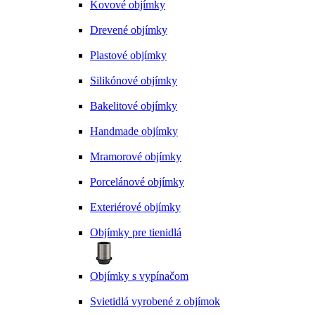
Kovové objímky
Drevené objímky
Plastové objímky
Silikónové objímky
Bakelitové objímky
Handmade objímky
Mramorové objímky
Porcelánové objímky
Exteriérové objímky
Objímky pre tienidlá
Objímky s vypínačom
Svietidlá vyrobené z objímok