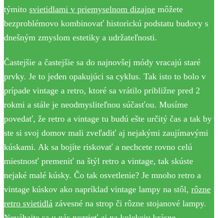
týmito
svietidlami v priemyselnom dizajne
môžete
bezproblémovo kombinovať historickú podstatu budovy s
dnešným zmyslom estetiky a udržateľnosti.
Častejšie a častejšie sa do najnovšej módy vracajú staré
prvky. Je to jeden opakujúci sa cyklus. Tak isto to bolo v
prípade vintage a retro, ktoré sa vrátilo približne pred 2
rokmi a stále je neodmysliteľnou súčasťou. Musíme
povedať, že retro a vintage tu budú ešte určitý čas a tak by
ste si svoj domov mali zveľadiť aj nejakými zaujímavými
kúskami. Ak sa bojíte riskovať a nechcete rovno celú
miestnosť premeniť na štýl retro a vintage, tak skúste
nejaké malé kúsky. Čo tak osvetlenie? Je mnoho retro a
vintage kúskov ako napríklad vintage lampy na stôl,
rôzne
retro svietidlá
závesné na strop či rôzne stojanové lampy.
Neváhajte sa u nás pozrieť aj na kolekciu krásne