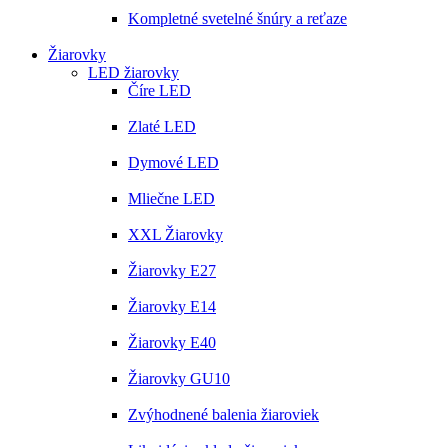
Kompletné svetelné šnúry a reťaze
Žiarovky
LED žiarovky
Číre LED
Zlaté LED
Dymové LED
Mliečne LED
XXL Žiarovky
Žiarovky E27
Žiarovky E14
Žiarovky E40
Žiarovky GU10
Zvýhodnené balenia žiaroviek