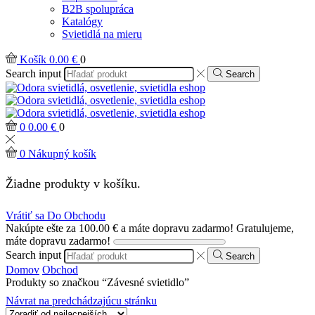
B2B spolupráca
Katalógy
Svietidlá na mieru
Košík
0.00
€
0
Search input
Search
0
0.00
€
0
0
Nákupný košík
Žiadne produkty v košíku.
Vrátiť sa Do Obchodu
Nakúpte ešte za
100.00
€
a máte dopravu zadarmo!
Gratulujeme,
máte dopravu zadarmo!
Search input
Search
Domov
Obchod
Produkty so značkou “Závesné svietidlo”
Návrat na predchádzajúcu stránku