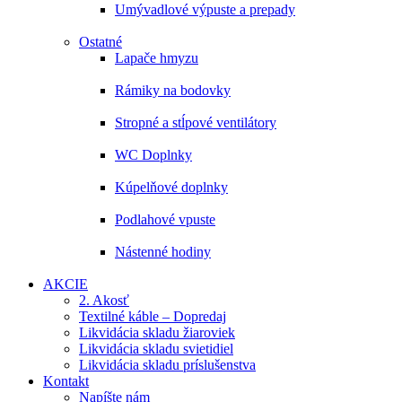
Umývadlové výpuste a prepady
Ostatné
Lapače hmyzu
Rámiky na bodovky
Stropné a stĺpové ventilátory
WC Doplnky
Kúpelňové doplnky
Podlahové vpuste
Nástenné hodiny
AKCIE
2. Akosť
Textilné káble – Dopredaj
Likvidácia skladu žiaroviek
Likvidácia skladu svietidiel
Likvidácia skladu príslušenstva
Kontakt
Napíšte nám