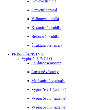
Kovové tienidlá
Drevené tienidlá
Vláknové tienidlá
Keramické tienidlá
Betónové tienidlá
Štruktúra pre lampy
PRÍSLUŠENSTVO
Vypínače LIVOLO
Ovládače a montáž
Luxusné zásuvky
Mechanické vypínače
Vypínače č.1 (radenie)
Vypínače č.5 (radenie)
Vypínače č.6 (radenie)