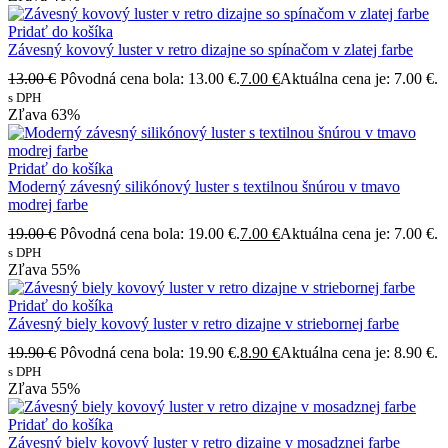
Pridať do košíka
Závesný kovový luster v retro dizajne so spínačom v zlatej farbe
13.00
€
Pôvodná cena bola: 13.00 €.
7.00
€
Aktuálna cena je: 7.00 €.
s DPH
Zľava
63%
Pridať do košíka
Moderný závesný silikónový luster s textilnou šnúrou v tmavo
modrej farbe
19.00
€
Pôvodná cena bola: 19.00 €.
7.00
€
Aktuálna cena je: 7.00 €.
s DPH
Zľava
55%
Pridať do košíka
Závesný biely kovový luster v retro dizajne v striebornej farbe
19.90
€
Pôvodná cena bola: 19.90 €.
8.90
€
Aktuálna cena je: 8.90 €.
s DPH
Zľava
55%
Pridať do košíka
Závesný biely kovový luster v retro dizajne v mosadznej farbe