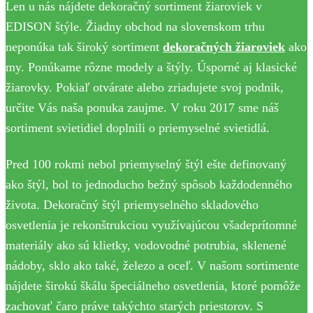
Len u nás nájdete dekoračný sortiment žiaroviek v
EDISON štýle. Žiadny obchod na slovenskom trhu
neponúka tak široký sortiment
dekoračných žiaroviek
ako
my. Ponúkame rôzne modely a štýly. Úsporné aj klasické
žiarovky. Pokiaľ otvárate alebo zriadujete svoj podnik,
určite Vás naša ponuka zaujme. V roku 2017 sme náš
sortiment svietidiel doplnili o priemyselné svietidlá.
Pred 100 rokmi nebol priemyselný štýl ešte definovaný
ako štýl, bol to jednoducho bežný spôsob každodenného
života. Dekoračný štýl priemyselného skladového
osvetlenia je rekonštrukciou využívajúcou všadeprítomné
materiály ako sú klietky, vodovodné potrubia, sklenené
nádoby, sklo ako také, železo a oceľ. V našom sortimente
nájdete širokú škálu špeciálneho osvetlenia, ktoré pomôže
zachovať čaro práve takýchto starých priestorov. S