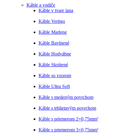
Káble a vodiče
Káble v tvare lana
Káble Vertigo
Káble Marlene
Káble Bavlnené
Káble Hodvábne
Káble Skrútené
Káble so vzorom
Káble Ultra Soft
Káble s medeným povrchom
Káble s trblietavým povrchom
Káble s priemerom 2×0,75mm²
Káble s priemerom 3×0,75mm²