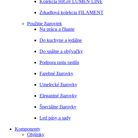
Kolekcia HIGH LUMEN LINE
Zrkadlová kolekcia FILAMENT
Použitie žiaroviek
Na prácu a čítanie
Do kuchyne a jedálne
Do spálne a obývačky
Podpora rastu rastlín
Farebné žiarovky
Umelecké žiarovky
Elegantné žiarovky
Špeciálne žiarovky
Led pásy a sady
Komponenty
Objímky