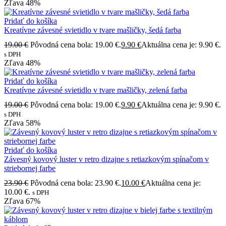
Zľava
48%
Pridať do košíka
Kreatívne závesné svietidlo v tvare mašličky, šedá farba
19.00
€
Pôvodná cena bola: 19.00 €.
9.90
€
Aktuálna cena je: 9.90 €.
s DPH
Zľava
48%
Pridať do košíka
Kreatívne závesné svietidlo v tvare mašličky, zelená farba
19.00
€
Pôvodná cena bola: 19.00 €.
9.90
€
Aktuálna cena je: 9.90 €.
s DPH
Zľava
58%
Pridať do košíka
Závesný kovový luster v retro dizajne s retiazkovým spínačom v
striebornej farbe
23.90
€
Pôvodná cena bola: 23.90 €.
10.00
€
Aktuálna cena je:
10.00 €.
s DPH
Zľava
67%