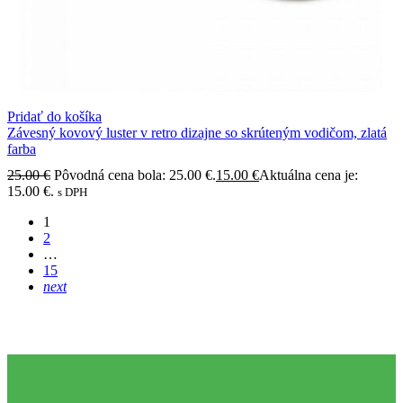
Pridať do košíka
Závesný kovový luster v retro dizajne so skrúteným vodičom, zlatá
farba
25.00
€
Pôvodná cena bola: 25.00 €.
15.00
€
Aktuálna cena je:
15.00 €.
s DPH
1
2
…
15
next