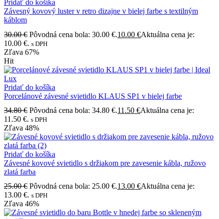
Pridať do košíka
Závesný kovový luster v retro dizajne v bielej farbe s textilným
káblom
30.00
€
Pôvodná cena bola: 30.00 €.
10.00
€
Aktuálna cena je:
10.00 €.
s DPH
Zľava
67%
Hit
Pridať do košíka
Porcelánové závesné svietidlo KLAUS SP1 v bielej farbe
34.80
€
Pôvodná cena bola: 34.80 €.
11.50
€
Aktuálna cena je:
11.50 €.
s DPH
Zľava
48%
Pridať do košíka
Závesné kovové svietidlo s držiakom pre zavesenie kábla, ružovo
zlatá farba
25.00
€
Pôvodná cena bola: 25.00 €.
13.00
€
Aktuálna cena je:
13.00 €.
s DPH
Zľava
46%