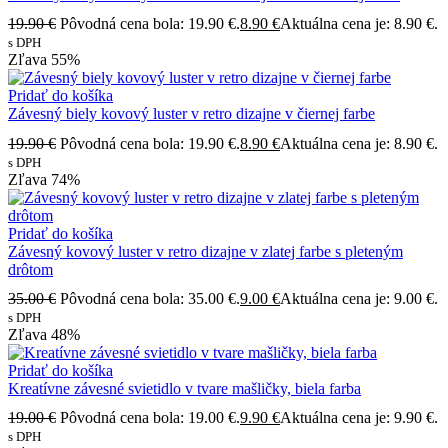
19.90
€
Pôvodná cena bola: 19.90 €.
8.90
€
Aktuálna cena je: 8.90 €.
s DPH
Zľava
55%
Pridať do košíka
Závesný biely kovový luster v retro dizajne v čiernej farbe
19.90
€
Pôvodná cena bola: 19.90 €.
8.90
€
Aktuálna cena je: 8.90 €.
s DPH
Zľava
74%
Pridať do košíka
Závesný kovový luster v retro dizajne v zlatej farbe s pleteným
drôtom
35.00
€
Pôvodná cena bola: 35.00 €.
9.00
€
Aktuálna cena je: 9.00 €.
s DPH
Zľava
48%
Pridať do košíka
Kreatívne závesné svietidlo v tvare mašličky, biela farba
19.00
€
Pôvodná cena bola: 19.00 €.
9.90
€
Aktuálna cena je: 9.90 €.
s DPH