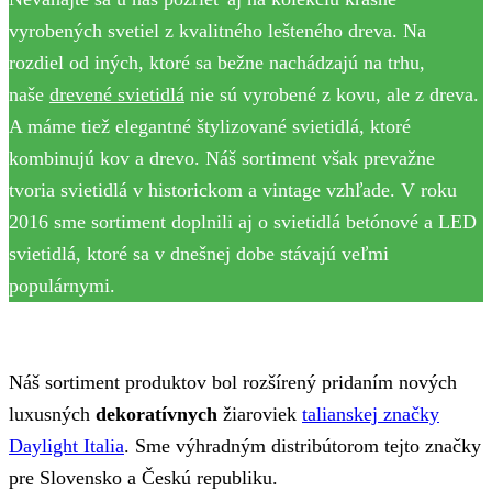
vyrobených svetiel z kvalitného lešteného dreva. Na
rozdiel od iných, ktoré sa bežne nachádzajú na trhu,
naše
drevené svietidlá
nie sú vyrobené z kovu, ale z dreva.
A máme tiež elegantné štylizované svietidlá, ktoré
kombinujú kov a drevo. Náš sortiment však prevažne
tvoria svietidlá v historickom a vintage vzhľade. V roku
2016 sme sortiment doplnili aj o svietidlá betónové a LED
svietidlá, ktoré sa v dnešnej dobe stávajú veľmi
populárnymi.
Náš sortiment produktov bol rozšírený pridaním nových
luxusných
dekoratívnych
žiaroviek
talianskej značky
Daylight Italia
. Sme výhradným distribútorom tejto značky
pre Slovensko a Českú republiku.