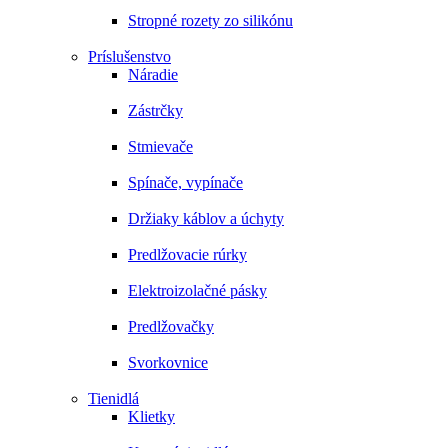
Stropné rozety zo silikónu
Príslušenstvo
Náradie
Zástrčky
Stmievače
Spínače, vypínače
Držiaky káblov a úchyty
Predlžovacie rúrky
Elektroizolačné pásky
Predlžovačky
Svorkovnice
Tienidlá
Klietky