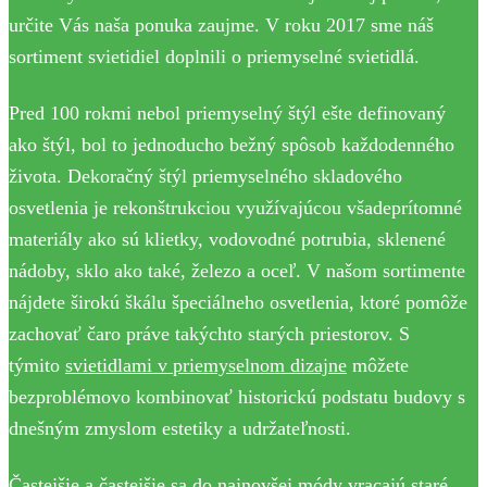
určite Vás naša ponuka zaujme. V roku 2017 sme náš
sortiment svietidiel doplnili o priemyselné svietidlá.
Pred 100 rokmi nebol priemyselný štýl ešte definovaný
ako štýl, bol to jednoducho bežný spôsob každodenného
života. Dekoračný štýl priemyselného skladového
osvetlenia je rekonštrukciou využívajúcou všadeprítomné
materiály ako sú klietky, vodovodné potrubia, sklenené
nádoby, sklo ako také, železo a oceľ. V našom sortimente
nájdete širokú škálu špeciálneho osvetlenia, ktoré pomôže
zachovať čaro práve takýchto starých priestorov. S
týmito
svietidlami v priemyselnom dizajne
môžete
bezproblémovo kombinovať historickú podstatu budovy s
dnešným zmyslom estetiky a udržateľnosti.
Častejšie a častejšie sa do najnovšej módy vracajú staré