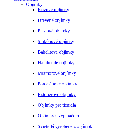
Objímky
Kovové objímky
Drevené objímky
Plastové objímky
Silikónové objímky
Bakelitové objímky
Handmade objímky
Mramorové objímky
Porcelánové objímky
Exteriérové objímky
Objímky pre tienidlá
Objímky s vypínačom
Svietidlá vyrobené z objímok