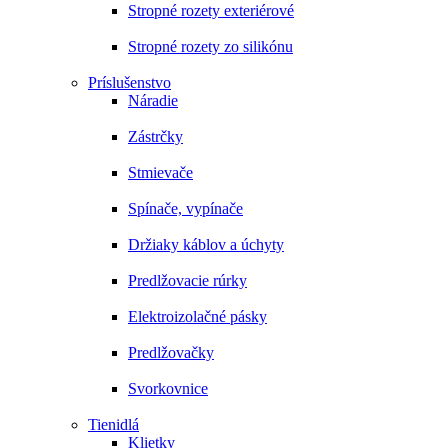
Stropné rozety exteriérové
Stropné rozety zo silikónu
Príslušenstvo
Náradie
Zástrčky
Stmievače
Spínače, vypínače
Držiaky káblov a úchyty
Predlžovacie rúrky
Elektroizolačné pásky
Predlžovačky
Svorkovnice
Tienidlá
Klietky