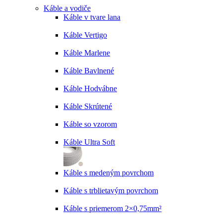
Káble a vodiče
Káble v tvare lana
Káble Vertigo
Káble Marlene
Káble Bavlnené
Káble Hodvábne
Káble Skrútené
Káble so vzorom
Káble Ultra Soft
Káble s medeným povrchom
Káble s trblietavým povrchom
Káble s priemerom 2×0,75mm²