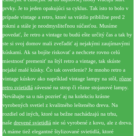
prvky. Je to jeden opakujúci sa cyklus. Tak isto to bolo v
prípade vintage a retro, ktoré sa vrátilo približne pred 2
rokmi a stále je neodmysliteľnou súčasťou. Musíme
povedať, že retro a vintage tu budú ešte určitý čas a tak by
ste si svoj domov mali zveľadiť aj nejakými zaujímavými
kúskami. Ak sa bojíte riskovať a nechcete rovno celú
miestnosť premeniť na štýl retro a vintage, tak skúste
nejaké malé kúsky. Čo tak osvetlenie? Je mnoho retro a
vintage kúskov ako napríklad vintage lampy na stôl,
rôzne
retro svietidlá
závesné na strop či rôzne stojanové lampy.
Neváhajte sa u nás pozrieť aj na kolekciu krásne
vyrobených svetiel z kvalitného lešteného dreva. Na
rozdiel od iných, ktoré sa bežne nachádzajú na trhu,
naše
drevené svietidlá
nie sú vyrobené z kovu, ale z dreva.
A máme tiež elegantné štylizované svietidlá, ktoré