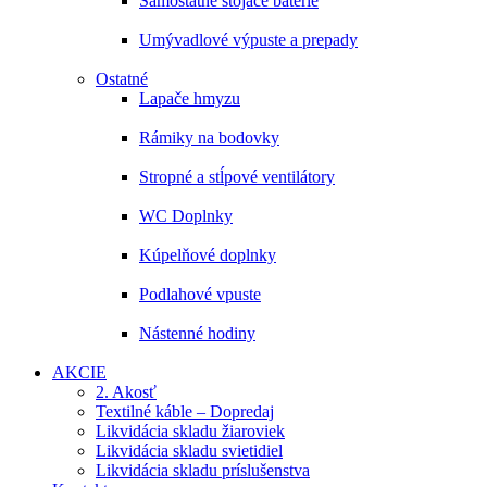
Samostatne stojace batérie
Umývadlové výpuste a prepady
Ostatné
Lapače hmyzu
Rámiky na bodovky
Stropné a stĺpové ventilátory
WC Doplnky
Kúpelňové doplnky
Podlahové vpuste
Nástenné hodiny
AKCIE
2. Akosť
Textilné káble – Dopredaj
Likvidácia skladu žiaroviek
Likvidácia skladu svietidiel
Likvidácia skladu príslušenstva