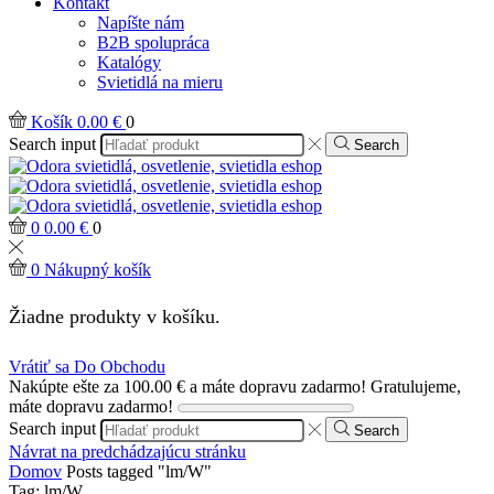
Kontakt
Napíšte nám
B2B spolupráca
Katalógy
Svietidlá na mieru
Košík
0.00
€
0
Search input
Search
0
0.00
€
0
0
Nákupný košík
Žiadne produkty v košíku.
Vrátiť sa Do Obchodu
Nakúpte ešte za
100.00
€
a máte dopravu zadarmo!
Gratulujeme,
máte dopravu zadarmo!
Search input
Search
Návrat na predchádzajúcu stránku
Domov
Posts tagged "lm/W"
Tag: lm/W