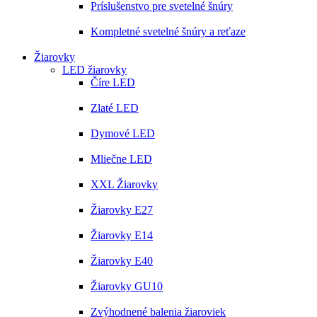
Príslušenstvo pre svetelné šnúry
Kompletné svetelné šnúry a reťaze
Žiarovky
LED žiarovky
Číre LED
Zlaté LED
Dymové LED
Mliečne LED
XXL Žiarovky
Žiarovky E27
Žiarovky E14
Žiarovky E40
Žiarovky GU10
Zvýhodnené balenia žiaroviek