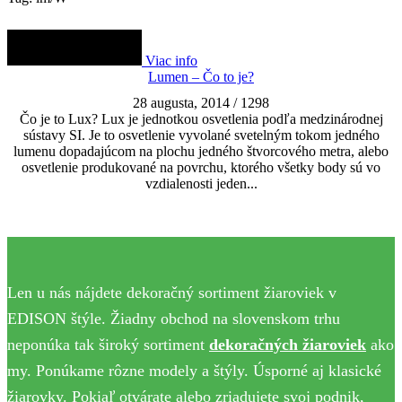
Viac info
Lumen – Čo to je?
28 augusta, 2014
/
1298
Čo je to Lux? Lux je jednotkou osvetlenia podľa medzinárodnej
sústavy SI. Je to osvetlenie vyvolané svetelným tokom jedného
lumenu dopadajúcom na plochu jedného štvorcového metra, alebo
osvetlenie produkované na povrchu, ktorého všetky body sú vo
vzdialenosti jeden...
Len u nás nájdete dekoračný sortiment žiaroviek v
EDISON štýle. Žiadny obchod na slovenskom trhu
neponúka tak široký sortiment
dekoračných žiaroviek
ako
my. Ponúkame rôzne modely a štýly. Úsporné aj klasické
žiarovky. Pokiaľ otvárate alebo zriadujete svoj podnik,