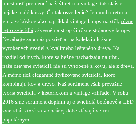
miestnosť premeniť na štýl retro a vintage, tak skúste
nejaké malé kúsky. Čo tak osvetlenie? Je mnoho retro a
vintage kúskov ako napríklad vintage lampy na stôl,
rôzne
retro svietidlá
závesné na strop či rôzne stojanové lampy.
Neváhajte sa u nás pozrieť aj na kolekciu krásne
vyrobených svetiel z kvalitného lešteného dreva. Na
rozdiel od iných, ktoré sa bežne nachádzajú na trhu,
naše
drevené svietidlá
nie sú vyrobené z kovu, ale z dreva.
A máme tiež elegantné štylizované svietidlá, ktoré
kombinujú kov a drevo. Náš sortiment však prevažne
tvoria svietidlá v historickom a vintage vzhľade. V roku
2016 sme sortiment doplnili aj o svietidlá betónové a LED
svietidlá, ktoré sa v dnešnej dobe stávajú veľmi
populárnymi.