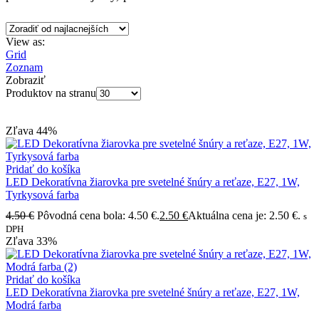
View as:
Grid
Zoznam
Zobraziť
Produktov na stranu
Zľava
44%
Pridať do košíka
LED Dekoratívna žiarovka pre svetelné šnúry a reťaze, E27, 1W,
Tyrkysová farba
4.50
€
Pôvodná cena bola: 4.50 €.
2.50
€
Aktuálna cena je: 2.50 €.
s
DPH
Zľava
33%
Pridať do košíka
LED Dekoratívna žiarovka pre svetelné šnúry a reťaze, E27, 1W,
Modrá farba