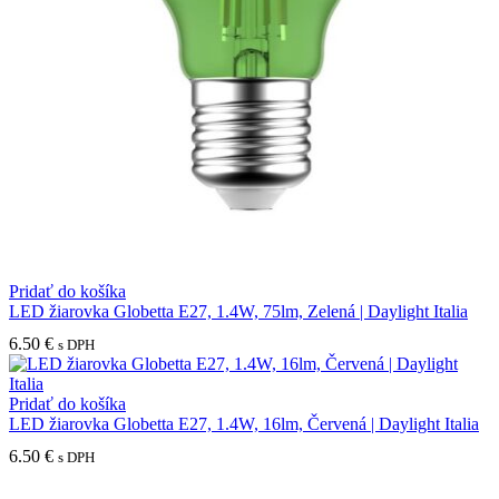
Pridať do košíka
LED žiarovka Globetta E27, 1.4W, 75lm, Zelená | Daylight Italia
6.50
€
s DPH
Pridať do košíka
LED žiarovka Globetta E27, 1.4W, 16lm, Červená | Daylight Italia
6.50
€
s DPH