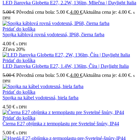
LED žiarovka Globetta E27, 2.2W, 136lm, Mliečna | Daylight Italia
5.00
€
Pôvodná cena bola: 5.00 €.
4.00
€
Aktuálna cena je: 4.00 €.
s
DPH
Pridať do košíka
Spojka káblová rovná vodotesná, IP68, čierna farba
4.00
€
s DPH
Zľava
20%
Pridať do košíka
LED žiarovka Globetta E27, 1.4W, 136lm, Číra | Daylight Italia
5.00
€
Pôvodná cena bola: 5.00 €.
4.00
€
Aktuálna cena je: 4.00 €.
s
DPH
Pridať do košíka
Spojka na kábel vodotesná, biela farba
4.50
€
s DPH
Pridať do košíka
Čierna E27 objímka z termoplastu pre Svetelné šnúry, IP44
5.00
€
s DPH