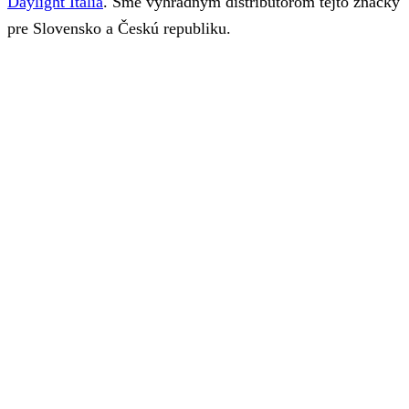
Daylight Italia
. Sme výhradným distribútorom tejto značky
pre Slovensko a Českú republiku.