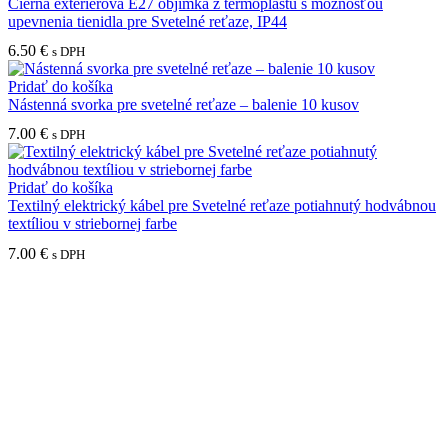
Čierna exteriérová E27 objímka z termoplastu s možnosťou
upevnenia tienidla pre Svetelné reťaze, IP44
6.50
€
s DPH
Pridať do košíka
Nástenná svorka pre svetelné reťaze – balenie 10 kusov
7.00
€
s DPH
Pridať do košíka
Textilný elektrický kábel pre Svetelné reťaze potiahnutý hodvábnou
textíliou v striebornej farbe
7.00
€
s DPH