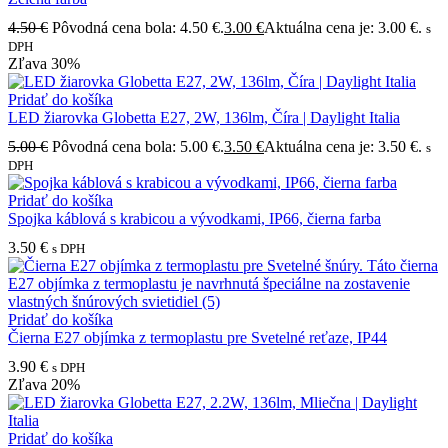
4.50
€
Pôvodná cena bola: 4.50 €.
3.00
€
Aktuálna cena je: 3.00 €.
s
DPH
Zľava
30%
Pridať do košíka
LED žiarovka Globetta E27, 2W, 136lm, Číra | Daylight Italia
5.00
€
Pôvodná cena bola: 5.00 €.
3.50
€
Aktuálna cena je: 3.50 €.
s
DPH
Pridať do košíka
Spojka káblová s krabicou a vývodkami, IP66, čierna farba
3.50
€
s DPH
Pridať do košíka
Čierna E27 objímka z termoplastu pre Svetelné reťaze, IP44
3.90
€
s DPH
Zľava
20%
Pridať do košíka