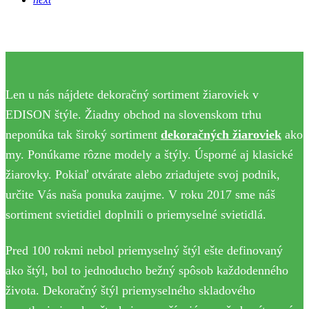
Len u nás nájdete dekoračný sortiment žiaroviek v
EDISON štýle. Žiadny obchod na slovenskom trhu
neponúka tak široký sortiment
dekoračných žiaroviek
ako
my. Ponúkame rôzne modely a štýly. Úsporné aj klasické
žiarovky. Pokiaľ otvárate alebo zriadujete svoj podnik,
určite Vás naša ponuka zaujme. V roku 2017 sme náš
sortiment svietidiel doplnili o priemyselné svietidlá.
Pred 100 rokmi nebol priemyselný štýl ešte definovaný
ako štýl, bol to jednoducho bežný spôsob každodenného
života. Dekoračný štýl priemyselného skladového