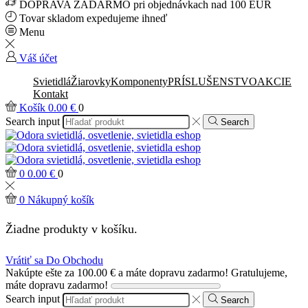
DOPRAVA ZADARMO pri objednávkach nad 100 EUR
Tovar skladom expedujeme ihneď
Menu
Váš účet
Svietidlá
Žiarovky
Komponenty
PRÍSLUŠENSTVO
AKCIE
Kontakt
Košík
0.00
€
0
Search input
Search
0
0.00
€
0
0
Nákupný košík
Žiadne produkty v košíku.
Vrátiť sa Do Obchodu
Nakúpte ešte za
100.00
€
a máte dopravu zadarmo!
Gratulujeme,
máte dopravu zadarmo!
Search input
Search