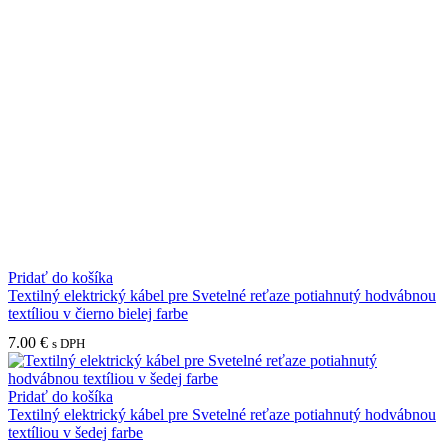
Pridať do košíka
Textilný elektrický kábel pre Svetelné reťaze potiahnutý hodvábnou
textíliou v čierno bielej farbe
7.00
€
s DPH
Pridať do košíka
Textilný elektrický kábel pre Svetelné reťaze potiahnutý hodvábnou
textíliou v šedej farbe