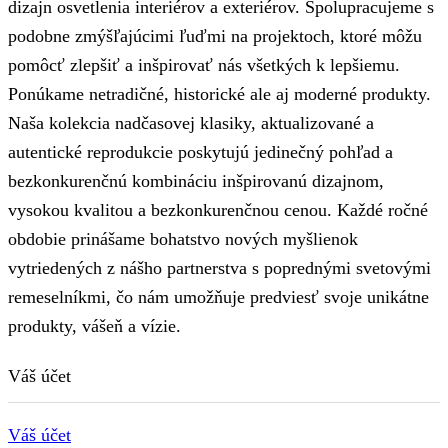
dizajn osvetlenia interiérov a exteriérov. Spolupracujeme s
podobne zmýšľajúcimi ľuďmi na projektoch, ktoré môžu
pomôcť zlepšiť a inšpirovať nás všetkých k lepšiemu.
Ponúkame netradičné, historické ale aj moderné produkty.
Naša kolekcia nadčasovej klasiky, aktualizované a
autentické reprodukcie poskytujú jedinečný pohľad a
bezkonkurenčnú kombináciu inšpirovanú dizajnom,
vysokou kvalitou a bezkonkurenčnou cenou. Každé ročné
obdobie prinášame bohatstvo nových myšlienok
vytriedených z nášho partnerstva s poprednými svetovými
remeselníkmi, čo nám umožňuje predviesť svoje unikátne
produkty, vášeň a vízie.
Váš účet
Váš účet