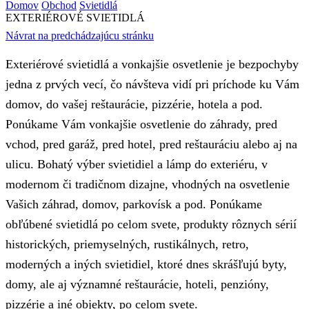
Domov
Obchod
Svietidlá
EXTERIÉROVÉ SVIETIDLÁ
Návrat na predchádzajúcu stránku
Exteriérové svietidlá a vonkajšie osvetlenie je bezpochyby
jedna z prvých vecí, čo návšteva vidí pri príchode ku Vám
domov, do vašej reštaurácie, pizzérie, hotela a pod.
Ponúkame Vám vonkajšie osvetlenie do záhrady, pred
vchod, pred garáž, pred hotel, pred reštauráciu alebo aj na
ulicu. Bohatý výber svietidiel a lámp do exteriéru, v
modernom či tradičnom dizajne, vhodných na osvetlenie
Vašich záhrad, domov, parkovísk a pod. Ponúkame
obľúbené svietidlá po celom svete, produkty rôznych sérií
historických, priemyselných, rustikálnych, retro,
moderných a iných svietidiel, ktoré dnes skrášľujú byty,
domy, ale aj významné reštaurácie, hoteli, penzióny,
pizzérie a iné objekty, po celom svete.