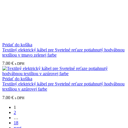
Pridať do košíka
Textilný elektrický kábel pre Svetelné reťaze potiahnutý hodvábnou
textíliou v tmavo zelenej farbe
7.00
€
s DPH
Pridať do košíka
Textilný elektrický kábel pre Svetelné reťaze potiahnutý hodvábnou
textíliou v azúrovej farbe
7.00
€
s DPH
1
2
…
18
next