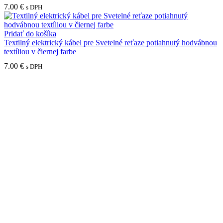
7.00
€
s DPH
Pridať do košíka
Textilný elektrický kábel pre Svetelné reťaze potiahnutý hodvábnou
textíliou v čiernej farbe
7.00
€
s DPH