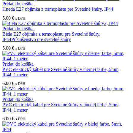
Pridať do košíka
Hnedá E27 objímka z termoplastu pre Svetelné šnúry, IP44
5.00
€
s DPH
Pridať do košíka
Biela E27 objímka z termoplastu pre Svetelné šnúry,
IP44Príslušenstvo pre svetelné šnúry
5.00
€
s DPH
Pridať do košíka
PVC elektrický kábel pre Svetelné šnúry v čiernej farbe, 5mm,
IP44, 1 meter
6.00
€
s DPH
Pridať do košíka
PVC elektrický kábel pre Svetelné šnúry v hnedej farbe, 5mm,
IP44, 1 meter
6.00
€
s DPH