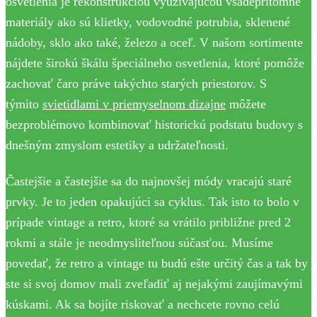
osvetlenia je rekonštrukciou využívajúcou všadeprítomné
materiály ako sú klietky, vodovodné potrubia, sklenené
nádoby, sklo ako také, železo a oceľ. V našom sortimente
nájdete širokú škálu špeciálneho osvetlenia, ktoré pomôže
zachovať čaro práve takýchto starých priestorov. S
týmito
svietidlami v priemyselnom dizajne
môžete
bezproblémovo kombinovať historickú podstatu budovy s
dnešným zmyslom estetiky a udržateľnosti.
Častejšie a častejšie sa do najnovšej módy vracajú staré
prvky. Je to jeden opakujúci sa cyklus. Tak isto to bolo v
prípade vintage a retro, ktoré sa vrátilo približne pred 2
rokmi a stále je neodmysliteľnou súčasťou. Musíme
povedať, že retro a vintage tu budú ešte určitý čas a tak by
ste si svoj domov mali zveľadiť aj nejakými zaujímavými
kúskami. Ak sa bojíte riskovať a nechcete rovno celú