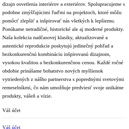
dizajn osvetlenia interiérov a exteriérov. Spolupracujeme s
podobne zmýšľajúcimi ľuďmi na projektoch, ktoré môžu
pomôcť zlepšiť a inšpirovať nás všetkých k lepšiemu.
Ponúkame netradičné, historické ale aj moderné produkty.
Naša kolekcia nadčasovej klasiky, aktualizované a
autentické reprodukcie poskytujú jedinečný pohľad a
bezkonkurenčnú kombináciu inšpirovanú dizajnom,
vysokou kvalitou a bezkonkurenčnou cenou. Každé ročné
obdobie prinášame bohatstvo nových myšlienok
vytriedených z nášho partnerstva s poprednými svetovými
remeselníkmi, čo nám umožňuje predviesť svoje unikátne
produkty, vášeň a vízie.
Váš účet
Váš účet