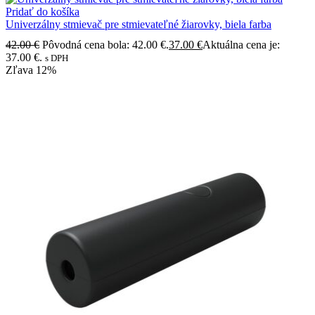
Pridať do košíka
Univerzálny stmievač pre stmievateľné žiarovky, biela farba
42.00
€
Pôvodná cena bola: 42.00 €.
37.00
€
Aktuálna cena je:
37.00 €.
s DPH
Zľava
12%