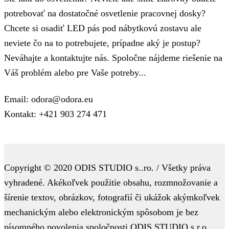
potrebovať na dostatočné osvetlenie pracovnej dosky?
Chcete si osadiť LED pás pod nábytkovú zostavu ale
neviete čo na to potrebujete, prípadne aký je postup?
Neváhajte a kontaktujte nás. Spoločne nájdeme riešenie na
Váš problém alebo pre Vaše potreby...
Email: odora@odora.eu
Kontakt: +421 903 274 471
Copyright © 2020 ODIS STUDIO s..ro. / Všetky práva
vyhradené. Akékoľvek použitie obsahu, rozmnožovanie a
šírenie textov, obrázkov, fotografií či ukážok akýmkoľvek
mechanickým alebo elektronickým spôsobom je bez
písomného povolenia spoločnosti ODIS STUDIO s.r.o.