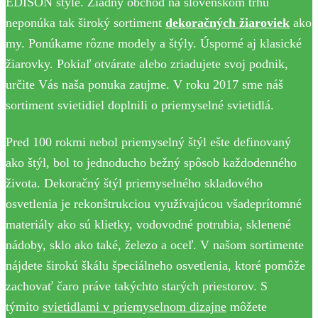
EDISON štýle. Žiadny obchod na slovenskom trhu
neponúka tak široký sortiment
dekoračných žiaroviek
ako
my. Ponúkame rôzne modely a štýly. Úsporné aj klasické
žiarovky. Pokiaľ otvárate alebo zriadujete svoj podnik,
určite Vás naša ponuka zaujme. V roku 2017 sme náš
sortiment svietidiel doplnili o priemyselné svietidlá.
Pred 100 rokmi nebol priemyselný štýl ešte definovaný
ako štýl, bol to jednoducho bežný spôsob každodenného
života. Dekoračný štýl priemyselného skladového
osvetlenia je rekonštrukciou využívajúcou všadeprítomné
materiály ako sú klietky, vodovodné potrubia, sklenené
nádoby, sklo ako také, železo a oceľ. V našom sortimente
nájdete širokú škálu špeciálneho osvetlenia, ktoré pomôže
zachovať čaro práve takýchto starých priestorov. S
týmito
svietidlami v priemyselnom dizajne
môžete