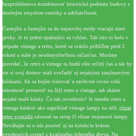
bezproblémovo kombinovať historickú podstatu budovy s
dnešným zmyslom estetiky a udržateľnosti.
Častejšie a častejšie sa do najnovšej módy vracajú staré
prvky. Je to jeden opakujúci sa cyklus. Tak isto to bolo v
prípade vintage a retro, ktoré sa vrátilo približne pred 2
rokmi a stále je neodmysliteľnou súčasťou. Musíme
povedať, že retro a vintage tu budú ešte určitý čas a tak by
ste si svoj domov mali zveľadiť aj nejakými zaujímavými
kúskami. Ak sa bojíte riskovať a nechcete rovno celú
miestnosť premeniť na štýl retro a vintage, tak skúste
nejaké malé kúsky. Čo tak osvetlenie? Je mnoho retro a
vintage kúskov ako napríklad vintage lampy na stôl,
rôzne
retro svietidlá
závesné na strop či rôzne stojanové lampy.
Neváhajte sa u nás pozrieť aj na kolekciu krásne
vyrobených svetiel z kvalitného lešteného dreva. Na