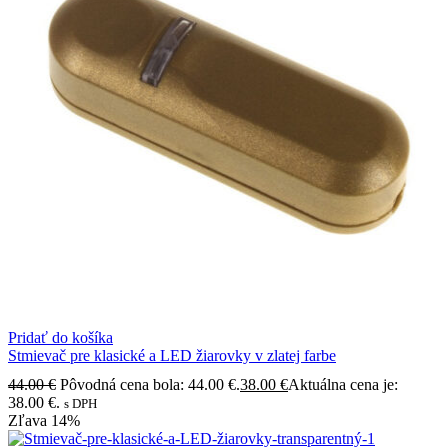
Pridať do košíka
Stmievač pre klasické a LED žiarovky v zlatej farbe
44.00
€
Pôvodná cena bola: 44.00 €.
38.00
€
Aktuálna cena je:
38.00 €.
s DPH
Zľava
14%