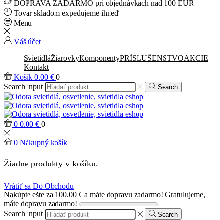
DOPRAVA ZADARMO pri objednávkach nad 100 EUR
Tovar skladom expedujeme ihneď
Menu
Váš účet
Svietidlá
Žiarovky
Komponenty
PRÍSLUŠENSTVO
AKCIE
Kontakt
Košík
0.00
€
0
Search input
Search
0
0.00
€
0
0
Nákupný košík
Žiadne produkty v košíku.
Vrátiť sa Do Obchodu
Nakúpte ešte za
100.00
€
a máte dopravu zadarmo!
Gratulujeme,
máte dopravu zadarmo!
Search input
Search