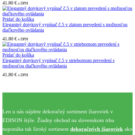
41.80
€
s DPH
Pridať do košíka
Elegantný dotykový vypínač č.5 v zlatom prevedení s možnosťou
diaľkového ovládania
41.80
€
s DPH
Pridať do košíka
Elegantný dotykový vypínač č.5 v striebornom prevedení s
možnosťou diaľkového ovládania
41.80
€
s DPH
Len u nás nájdete dekoračný sortiment žiaroviek v
EDISON štýle. Žiadny obchod na slovenskom trhu
neponúka tak široký sortiment
dekoračných žiaroviek
ako