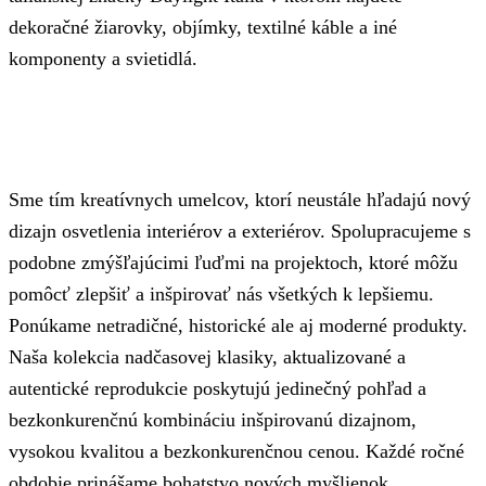
dekoračné žiarovky, objímky, textilné káble a iné
komponenty a svietidlá.
Sme tím kreatívnych umelcov, ktorí neustále hľadajú nový
dizajn osvetlenia interiérov a exteriérov. Spolupracujeme s
podobne zmýšľajúcimi ľuďmi na projektoch, ktoré môžu
pomôcť zlepšiť a inšpirovať nás všetkých k lepšiemu.
Ponúkame netradičné, historické ale aj moderné produkty.
Naša kolekcia nadčasovej klasiky, aktualizované a
autentické reprodukcie poskytujú jedinečný pohľad a
bezkonkurenčnú kombináciu inšpirovanú dizajnom,
vysokou kvalitou a bezkonkurenčnou cenou. Každé ročné
obdobie prinášame bohatstvo nových myšlienok