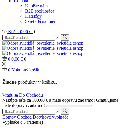
Kontakt
Napíšte nám
B2B spolupráca
Katalógy
Svietidlá na mieru
Košík
0.00
€
0
Search
input
Search
0
0.00
€
0
0
Nákupný košík
Žiadne produkty v košíku.
Vrátiť sa Do Obchodu
Nakúpte ešte za
100.00
€
a máte dopravu zadarmo!
Gratulujeme,
máte dopravu zadarmo!
Search
input
Search
Domov
Obchod
Dotykové vypínače
Vypínače č.5 (radenie)