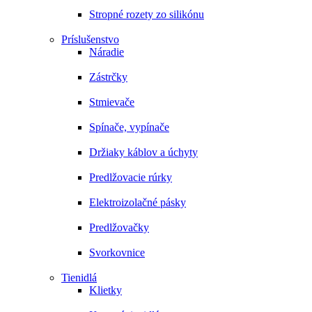
Stropné rozety zo silikónu
Príslušenstvo
Náradie
Zástrčky
Stmievače
Spínače, vypínače
Držiaky káblov a úchyty
Predlžovacie rúrky
Elektroizolačné pásky
Predlžovačky
Svorkovnice
Tienidlá
Klietky