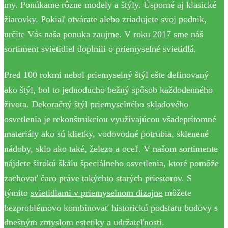
my. Ponúkame rôzne modely a štýly. Úsporné aj klasické
žiarovky. Pokiaľ otvárate alebo zriadujete svoj podnik,
určite Vás naša ponuka zaujme. V roku 2017 sme náš
sortiment svietidiel doplnili o priemyselné svietidlá.
Pred 100 rokmi nebol priemyselný štýl ešte definovaný
ako štýl, bol to jednoducho bežný spôsob každodenného
života. Dekoračný štýl priemyselného skladového
osvetlenia je rekonštrukciou využívajúcou všadeprítomné
materiály ako sú klietky, vodovodné potrubia, sklenené
nádoby, sklo ako také, železo a oceľ. V našom sortimente
nájdete širokú škálu špeciálneho osvetlenia, ktoré pomôže
zachovať čaro práve takýchto starých priestorov. S
týmito
svietidlami v priemyselnom dizajne
môžete
bezproblémovo kombinovať historickú podstatu budovy s
dnešným zmyslom estetiky a udržateľnosti.