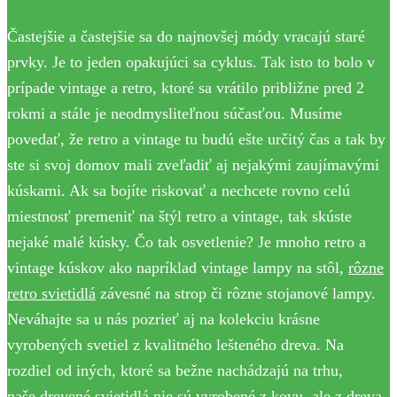
Častejšie a častejšie sa do najnovšej módy vracajú staré
prvky. Je to jeden opakujúci sa cyklus. Tak isto to bolo v
prípade vintage a retro, ktoré sa vrátilo približne pred 2
rokmi a stále je neodmysliteľnou súčasťou. Musíme
povedať, že retro a vintage tu budú ešte určitý čas a tak by
ste si svoj domov mali zveľadiť aj nejakými zaujímavými
kúskami. Ak sa bojíte riskovať a nechcete rovno celú
miestnosť premeniť na štýl retro a vintage, tak skúste
nejaké malé kúsky. Čo tak osvetlenie? Je mnoho retro a
vintage kúskov ako napríklad vintage lampy na stôl,
rôzne
retro svietidlá
závesné na strop či rôzne stojanové lampy.
Neváhajte sa u nás pozrieť aj na kolekciu krásne
vyrobených svetiel z kvalitného lešteného dreva. Na
rozdiel od iných, ktoré sa bežne nachádzajú na trhu,
naše
drevené svietidlá
nie sú vyrobené z kovu, ale z dreva.