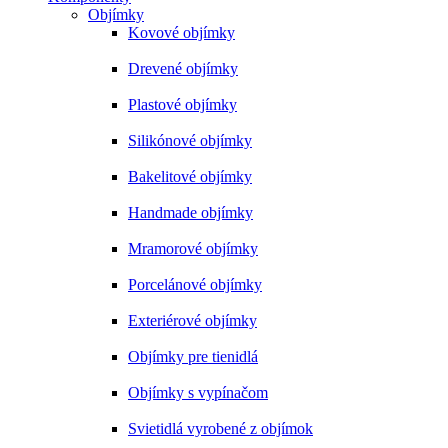
Objímky
Kovové objímky
Drevené objímky
Plastové objímky
Silikónové objímky
Bakelitové objímky
Handmade objímky
Mramorové objímky
Porcelánové objímky
Exteriérové objímky
Objímky pre tienidlá
Objímky s vypínačom
Svietidlá vyrobené z objímok