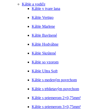
Káble a vodiče
Káble v tvare lana
Káble Vertigo
Káble Marlene
Káble Bavlnené
Káble Hodvábne
Káble Skrútené
Káble so vzorom
Káble Ultra Soft
Káble s medeným povrchom
Káble s trblietavým povrchom
Káble s priemerom 2×0,75mm²
Káble s priemerom 3×0,75mm²