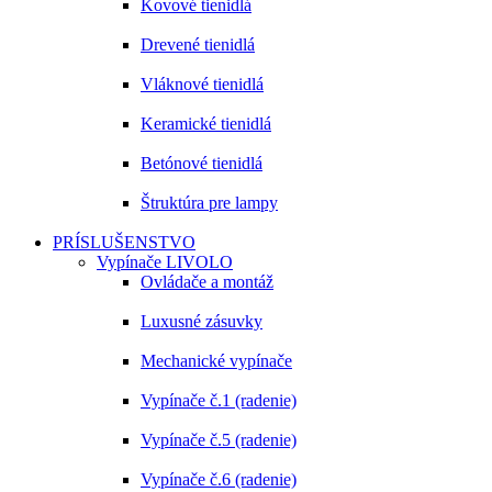
Kovové tienidlá
Drevené tienidlá
Vláknové tienidlá
Keramické tienidlá
Betónové tienidlá
Štruktúra pre lampy
PRÍSLUŠENSTVO
Vypínače LIVOLO
Ovládače a montáž
Luxusné zásuvky
Mechanické vypínače
Vypínače č.1 (radenie)
Vypínače č.5 (radenie)
Vypínače č.6 (radenie)