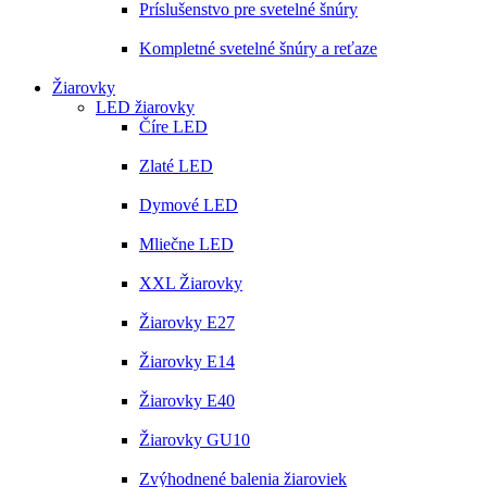
Príslušenstvo pre svetelné šnúry
Kompletné svetelné šnúry a reťaze
Žiarovky
LED žiarovky
Číre LED
Zlaté LED
Dymové LED
Mliečne LED
XXL Žiarovky
Žiarovky E27
Žiarovky E14
Žiarovky E40
Žiarovky GU10
Zvýhodnené balenia žiaroviek