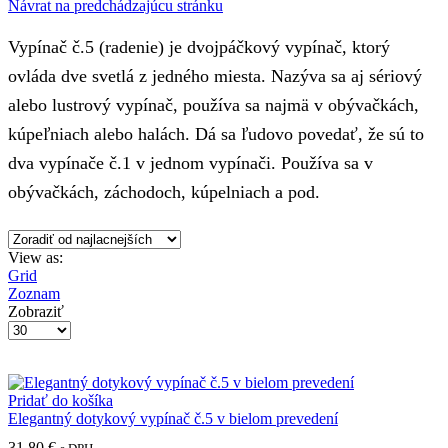
Návrat na predchádzajúcu stránku
Vypínač č.5 (radenie) je dvojpáčkový vypínač, ktorý
ovláda dve svetlá z jedného miesta. Nazýva sa aj sériový
alebo lustrový vypínač, používa sa najmä v obývačkách,
kúpeľniach alebo halách. Dá sa ľudovo povedať, že sú to
dva vypínače č.1 v jednom vypínači. Používa sa v
obývačkách, záchodoch, kúpelniach a pod.
View as:
Grid
Zoznam
Zobraziť
Produktov
na
stranu
Pridať do košíka
Elegantný dotykový vypínač č.5 v bielom prevedení
31.80
€