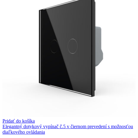
Pridať do košíka
Elegantný dotykový vypínač č.5 v čiernom prevedení s možnosťou
diaľkového ovládania