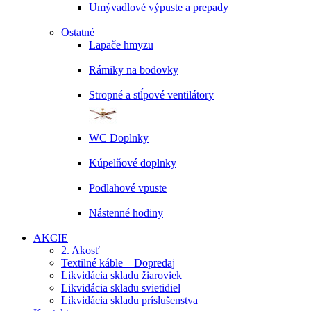
Umývadlové výpuste a prepady
Ostatné
Lapače hmyzu
Rámiky na bodovky
Stropné a stĺpové ventilátory
WC Doplnky
Kúpelňové doplnky
Podlahové vpuste
Nástenné hodiny
AKCIE
2. Akosť
Textilné káble – Dopredaj
Likvidácia skladu žiaroviek
Likvidácia skladu svietidiel
Likvidácia skladu príslušenstva