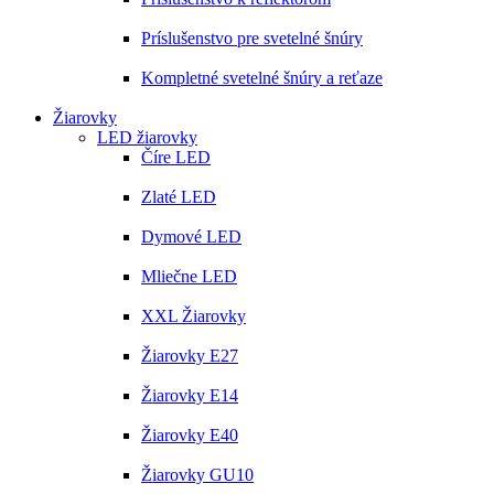
Príslušenstvo pre svetelné šnúry
Kompletné svetelné šnúry a reťaze
Žiarovky
LED žiarovky
Číre LED
Zlaté LED
Dymové LED
Mliečne LED
XXL Žiarovky
Žiarovky E27
Žiarovky E14
Žiarovky E40
Žiarovky GU10