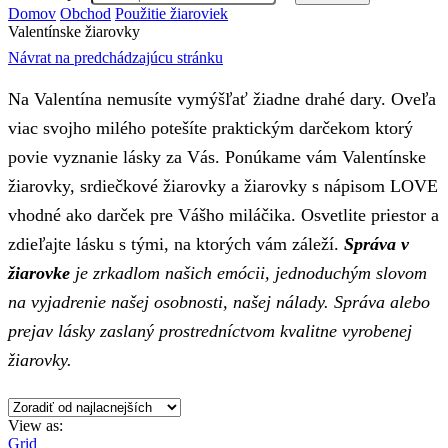
Domov
Obchod
Použitie žiaroviek
Valentínske žiarovky
Návrat na predchádzajúcu stránku
Na Valentína nemusíte vymýšľať žiadne drahé dary. Oveľa
viac svojho milého potešíte praktickým darčekom ktorý
povie vyznanie lásky za Vás. Ponúkame vám Valentínske
žiarovky, srdiečkové žiarovky a žiarovky s nápisom LOVE
vhodné ako darček pre Vášho miláčika. Osvetlite priestor a
zdieľajte lásku s tými, na ktorých vám záleží.
Správa v
žiarovke
je zrkadlom našich emócii, jednoduchým slovom
na vyjadrenie našej osobnosti, našej nálady. Správa alebo
prejav lásky zaslaný prostredníctvom kvalitne vyrobenej
žiarovky.
View as:
Grid