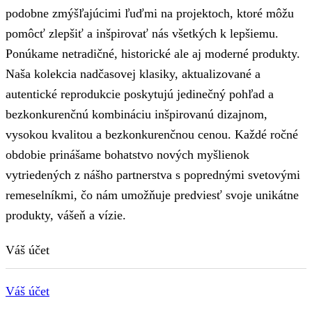
podobne zmýšľajúcimi ľuďmi na projektoch, ktoré môžu
pomôcť zlepšiť a inšpirovať nás všetkých k lepšiemu.
Ponúkame netradičné, historické ale aj moderné produkty.
Naša kolekcia nadčasovej klasiky, aktualizované a
autentické reprodukcie poskytujú jedinečný pohľad a
bezkonkurenčnú kombináciu inšpirovanú dizajnom,
vysokou kvalitou a bezkonkurenčnou cenou. Každé ročné
obdobie prinášame bohatstvo nových myšlienok
vytriedených z nášho partnerstva s poprednými svetovými
remeselníkmi, čo nám umožňuje predviesť svoje unikátne
produkty, vášeň a vízie.
Váš účet
Váš účet