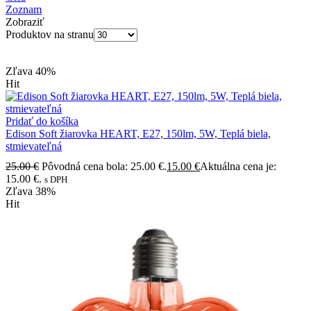
Zoznam
Zobraziť
Produktov na stranu
Zľava
40%
Hit
Pridať do košíka
Edison Soft žiarovka HEART, E27, 150lm, 5W, Teplá biela,
stmievateľná
25.00
€
Pôvodná cena bola: 25.00 €.
15.00
€
Aktuálna cena je:
15.00 €.
s DPH
Zľava
38%
Hit