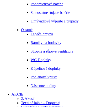
Podomietkové batérie
Samostatne stojace batérie
Umývadlové výpuste a prepady
Ostatné
Lapače hmyzu
Rámiky na bodovky
Stropné a stĺpové ventilátory
WC Doplnky
Kúpelňové doplnky
Podlahové vpuste
Nástenné hodiny
AKCIE
2. Akosť
Textilné káble – Dopredaj