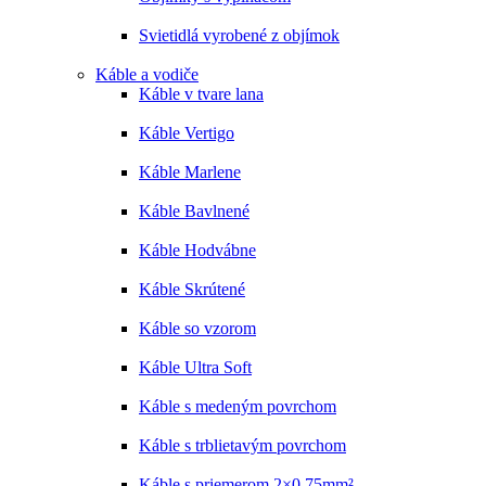
Svietidlá vyrobené z objímok
Káble a vodiče
Káble v tvare lana
Káble Vertigo
Káble Marlene
Káble Bavlnené
Káble Hodvábne
Káble Skrútené
Káble so vzorom
Káble Ultra Soft
Káble s medeným povrchom
Káble s trblietavým povrchom
Káble s priemerom 2×0,75mm²