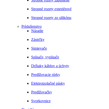
Stropné rozety zapustené
Stropné rozety exteriérové
Stropné rozety zo silikónu
Príslušenstvo
Náradie
Zástrčky
Stmievače
Spínače, vypínače
Držiaky káblov a úchyty
Predlžovacie rúrky
Elektroizolačné pásky
Predlžovačky
Svorkovnice