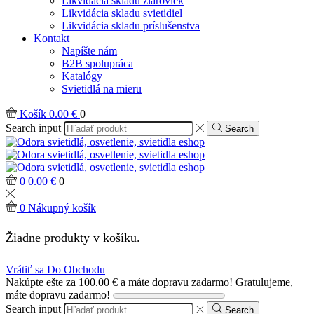
Likvidácia skladu žiaroviek
Likvidácia skladu svietidiel
Likvidácia skladu príslušenstva
Kontakt
Napíšte nám
B2B spolupráca
Katalógy
Svietidlá na mieru
Košík
0.00
€
0
Search input
Search
0
0.00
€
0
0
Nákupný košík
Žiadne produkty v košíku.
Vrátiť sa Do Obchodu
Nakúpte ešte za
100.00
€
a máte dopravu zadarmo!
Gratulujeme,
máte dopravu zadarmo!
Search input
Search