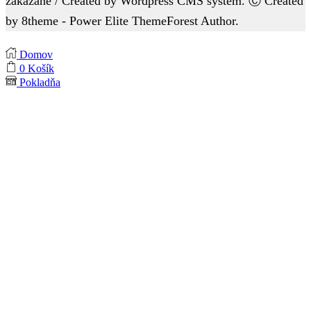
zakázané / Created by Wordpress CMS system. Ⓒ Created
by 8theme - Power Elite ThemeForest Author.
Domov
0
Košík
Pokladňa