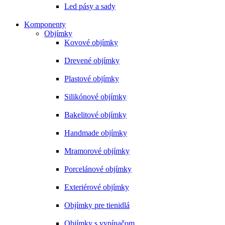
Led pásy a sady
Komponenty
Objímky
Kovové objímky
Drevené objímky
Plastové objímky
Silikónové objímky
Bakelitové objímky
Handmade objímky
Mramorové objímky
Porcelánové objímky
Exteriérové objímky
Objímky pre tienidlá
Objímky s vypínačom