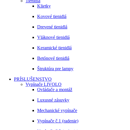
Tienidlá
Klietky
Kovové tienidlá
Drevené tienidlá
Vláknové tienidlá
Keramické tienidlá
Betónové tienidlá
Štruktúra pre lampy
PRÍSLUŠENSTVO
Vypínače LIVOLO
Ovládače a montáž
Luxusné zásuvky
Mechanické vypínače
Vypínače č.1 (radenie)