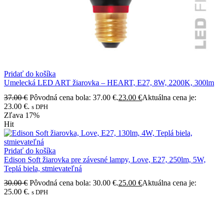
Pridať do košíka
Umelecká LED ART žiarovka – HEART, E27, 8W, 2200K, 300lm
37.00
€
Pôvodná cena bola: 37.00 €.
23.00
€
Aktuálna cena je:
23.00 €.
s DPH
Zľava
17%
Hit
Pridať do košíka
Edison Soft žiarovka pre závesné lampy, Love, E27, 250lm, 5W,
Teplá biela, stmievateľná
30.00
€
Pôvodná cena bola: 30.00 €.
25.00
€
Aktuálna cena je:
25.00 €.
s DPH