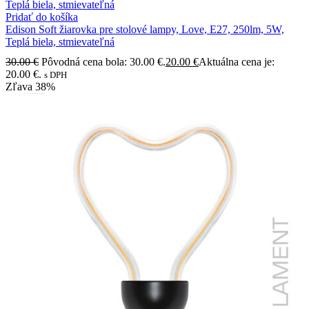
Pridať do košíka
Edison Soft žiarovka pre stolové lampy, Love, E27, 250lm, 5W,
Teplá biela, stmievateľná
30.00
€
Pôvodná cena bola: 30.00 €.
20.00
€
Aktuálna cena je:
20.00 €.
s DPH
Zľava
38%