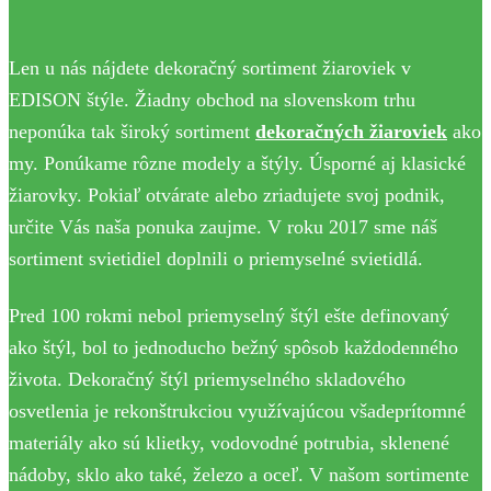
Len u nás nájdete dekoračný sortiment žiaroviek v
EDISON štýle. Žiadny obchod na slovenskom trhu
neponúka tak široký sortiment
dekoračných žiaroviek
ako
my. Ponúkame rôzne modely a štýly. Úsporné aj klasické
žiarovky. Pokiaľ otvárate alebo zriadujete svoj podnik,
určite Vás naša ponuka zaujme. V roku 2017 sme náš
sortiment svietidiel doplnili o priemyselné svietidlá.
Pred 100 rokmi nebol priemyselný štýl ešte definovaný
ako štýl, bol to jednoducho bežný spôsob každodenného
života. Dekoračný štýl priemyselného skladového
osvetlenia je rekonštrukciou využívajúcou všadeprítomné
materiály ako sú klietky, vodovodné potrubia, sklenené
nádoby, sklo ako také, železo a oceľ. V našom sortimente