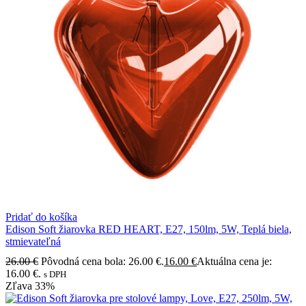
Pridať do košíka
Edison Soft žiarovka RED HEART, E27, 150lm, 5W, Teplá biela,
stmievateľná
26.00
€
Pôvodná cena bola: 26.00 €.
16.00
€
Aktuálna cena je:
16.00 €.
s DPH
Zľava
33%