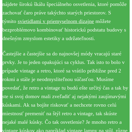
nájdete širokú škálu špeciálneho osvetlenia, ktoré pomôže
zachovať čaro práve takýchto starých priestorov. S
týmito
svietidlami v priemyselnom dizajne
môžete
bezproblémovo kombinovať historickú podstatu budovy s
dnešným zmyslom estetiky a udržateľnosti.
Častejšie a častejšie sa do najnovšej módy vracajú staré
prvky. Je to jeden opakujúci sa cyklus. Tak isto to bolo v
prípade vintage a retro, ktoré sa vrátilo približne pred 2
rokmi a stále je neodmysliteľnou súčasťou. Musíme
povedať, že retro a vintage tu budú ešte určitý čas a tak by
ste si svoj domov mali zveľadiť aj nejakými zaujímavými
kúskami. Ak sa bojíte riskovať a nechcete rovno celú
miestnosť premeniť na štýl retro a vintage, tak skúste
nejaké malé kúsky. Čo tak osvetlenie? Je mnoho retro a
vintage kúskov ako napríklad vintage lampy na stôl,
rôzne