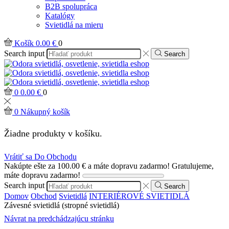
B2B spolupráca
Katalógy
Svietidlá na mieru
Košík
0.00
€
0
Search input
Search
0
0.00
€
0
0
Nákupný košík
Žiadne produkty v košíku.
Vrátiť sa Do Obchodu
Nakúpte ešte za
100.00
€
a máte dopravu zadarmo!
Gratulujeme,
máte dopravu zadarmo!
Search input
Search
Domov
Obchod
Svietidlá
INTERIÉROVÉ SVIETIDLÁ
Závesné svietidlá (stropné svietidlá)
Návrat na predchádzajúcu stránku