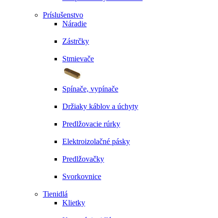
Príslušenstvo
Náradie
Zástrčky
Stmievače
Spínače, vypínače
Držiaky káblov a úchyty
Predlžovacie rúrky
Elektroizolačné pásky
Predlžovačky
Svorkovnice
Tienidlá
Klietky