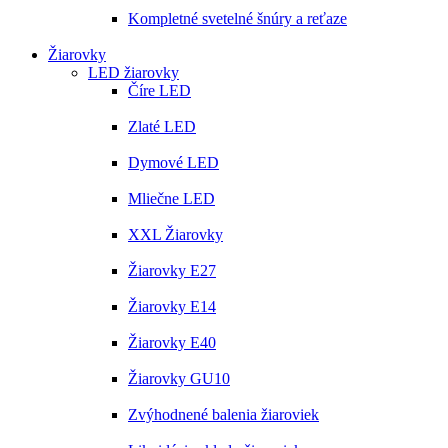
Kompletné svetelné šnúry a reťaze
Žiarovky
LED žiarovky
Číre LED
Zlaté LED
Dymové LED
Mliečne LED
XXL Žiarovky
Žiarovky E27
Žiarovky E14
Žiarovky E40
Žiarovky GU10
Zvýhodnené balenia žiaroviek