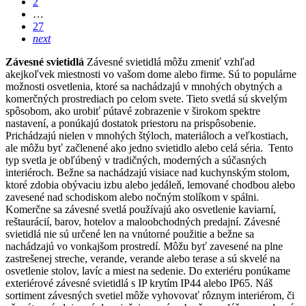
2
…
27
next
Závesné svietidlá
Závesné svietidlá môžu zmeniť vzhľad
akejkoľvek miestnosti vo vašom dome alebo firme. Sú to populárne
možnosti osvetlenia, ktoré sa nachádzajú v mnohých obytných a
komerčných prostrediach po celom svete.
Tieto svetlá sú skvelým
spôsobom, ako urobiť pútavé zobrazenie v širokom spektre
nastavení, a ponúkajú dostatok priestoru na prispôsobenie.
Prichádzajú nielen v mnohých štýloch, materiáloch a veľkostiach,
ale môžu byť začlenené ako jedno svietidlo alebo celá séria.
Tento
typ svetla je obľúbený v tradičných, moderných a súčasných
interiéroch. Bežne sa nachádzajú visiace nad kuchynským stolom,
ktoré zdobia obývaciu izbu alebo jedáleň, lemované chodbou alebo
zavesené nad schodiskom alebo nočným stolíkom v spálni.
Komerčne sa závesné svetlá používajú ako osvetlenie kaviarní,
reštaurácií, barov, hotelov a maloobchodných predajní.
Závesné
svietidlá nie sú určené len na vnútorné použitie a bežne sa
nachádzajú vo vonkajšom prostredí. Môžu byť zavesené na plne
zastrešenej streche, verande, verande alebo terase a sú skvelé na
osvetlenie stolov, lavíc a miest na sedenie. Do exteriéru ponúkame
exteriérové závesné svietidlá s IP krytím IP44 alebo IP65.
Náš
sortiment závesných svetiel môže vyhovovať rôznym interiérom, či