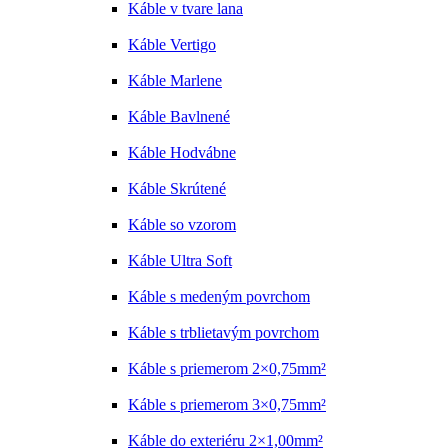
Káble v tvare lana
Káble Vertigo
Káble Marlene
Káble Bavlnené
Káble Hodvábne
Káble Skrútené
Káble so vzorom
Káble Ultra Soft
Káble s medeným povrchom
Káble s trblietavým povrchom
Káble s priemerom 2×0,75mm²
Káble s priemerom 3×0,75mm²
Káble do exteriéru 2×1,00mm²