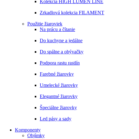
Kolekcia HIGH LUMEN LINE
Zrkadlová kolekcia FILAMENT
Použitie žiaroviek
Na prácu a čítanie
Do kuchyne a jedálne
Do spálne a obývačky
Podpora rastu rastlín
Farebné žiarovky
Umelecké žiarovky
Elegantné žiarovky
Špeciálne žiarovky
Led pásy a sady
Komponenty
Objímky