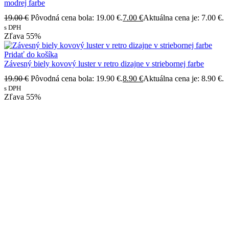
modrej farbe
19.00
€
Pôvodná cena bola: 19.00 €.
7.00
€
Aktuálna cena je: 7.00 €.
s DPH
Zľava
55%
Pridať do košíka
Závesný biely kovový luster v retro dizajne v striebornej farbe
19.90
€
Pôvodná cena bola: 19.90 €.
8.90
€
Aktuálna cena je: 8.90 €.
s DPH
Zľava
55%