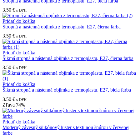
Stropná a nástenná objímka z termoplastu, E27, biela farba
3.50
€
s DPH
Pridať do košíka
Stropná a nástenná objímka z termoplastu, E27, čierna farba
3.50
€
s DPH
Pridať do košíka
Šikmá stropná a nástenná objímka z termoplastu, E27, čierna farba
3.50
€
s DPH
Pridať do košíka
Šikmá stropná a nástenná objímka z termoplastu, E27, biela farba
3.50
€
s DPH
Zľava
74%
Pridať do košíka
Moderný závesný silikónový luster s textilnou šnúrou v červenej
farbe