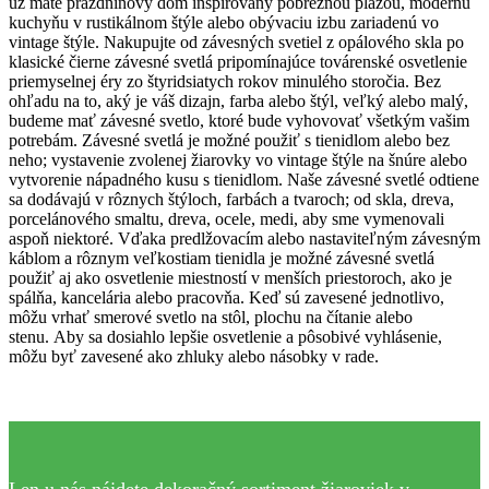
už máte prázdninový dom inšpirovaný pobrežnou plážou, modernú
kuchyňu v rustikálnom štýle alebo obývaciu izbu zariadenú vo
vintage štýle. Nakupujte od závesných svetiel z opálového skla po
klasické čierne závesné svetlá pripomínajúce továrenské osvetlenie
priemyselnej éry zo štyridsiatych rokov minulého storočia. Bez
ohľadu na to, aký je váš dizajn, farba alebo štýl, veľký alebo malý,
budeme mať závesné svetlo, ktoré bude vyhovovať všetkým vašim
potrebám.
Závesné svetlá je možné použiť s tienidlom alebo bez
neho; vystavenie zvolenej žiarovky vo vintage štýle na šnúre alebo
vytvorenie nápadného kusu s tienidlom. Naše závesné svetlé odtiene
sa dodávajú v rôznych štýloch, farbách a tvaroch; od skla, dreva,
porcelánového smaltu, dreva, ocele, medi, aby sme vymenovali
aspoň niektoré.
Vďaka predlžovacím alebo nastaviteľným závesným
káblom a rôznym veľkostiam tienidla je možné závesné svetlá
použiť aj ako osvetlenie miestností v menších priestoroch, ako je
spálňa, kancelária alebo pracovňa. Keď sú zavesené jednotlivo,
môžu vrhať smerové svetlo na stôl, plochu na čítanie alebo
stenu. Aby sa dosiahlo lepšie osvetlenie a pôsobivé vyhlásenie,
môžu byť zavesené ako zhluky alebo násobky v rade.
Len u nás nájdete dekoračný sortiment žiaroviek v