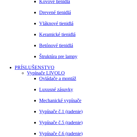
Kovové tienidlá
Drevené tienidlá
Vláknové tienidlá
Keramické tienidlá
Betónové tienidlá
Štruktúra pre lampy
PRÍSLUŠENSTVO
Vypínače LIVOLO
Ovládače a montáž
Luxusné zásuvky
Mechanické vypínače
Vypínače č.1 (radenie)
Vypínače č.5 (radenie)
Vypínače č.6 (radenie)