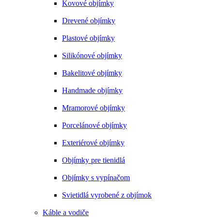
Kovové objímky
Drevené objímky
Plastové objímky
Silikónové objímky
Bakelitové objímky
Handmade objímky
Mramorové objímky
Porcelánové objímky
Exteriérové objímky
Objímky pre tienidlá
Objímky s vypínačom
Svietidlá vyrobené z objímok
Káble a vodiče