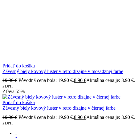
Pridať do košíka
Závesný biely kovový luster v retro dizajne v mosadznej farbe
19.90
€
Pôvodná cena bola: 19.90 €.
8.90
€
Aktuálna cena je: 8.90 €.
s DPH
Zľava
55%
Pridať do košíka
Závesný biely kovový luster v retro dizajne v čiernej farbe
19.90
€
Pôvodná cena bola: 19.90 €.
8.90
€
Aktuálna cena je: 8.90 €.
s DPH
1