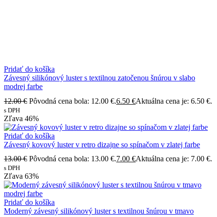
Pridať do košíka
Závesný silikónový luster s textilnou zatočenou šnúrou v slabo
modrej farbe
12.00
€
Pôvodná cena bola: 12.00 €.
6.50
€
Aktuálna cena je: 6.50 €.
s DPH
Zľava
46%
Pridať do košíka
Závesný kovový luster v retro dizajne so spínačom v zlatej farbe
13.00
€
Pôvodná cena bola: 13.00 €.
7.00
€
Aktuálna cena je: 7.00 €.
s DPH
Zľava
63%
Pridať do košíka
Moderný závesný silikónový luster s textilnou šnúrou v tmavo