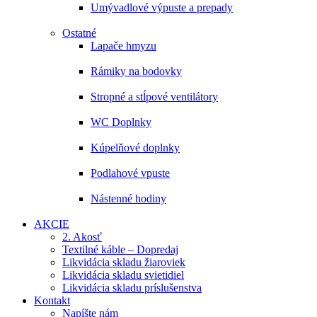
Umývadlové výpuste a prepady
Ostatné
Lapače hmyzu
Rámiky na bodovky
Stropné a stĺpové ventilátory
WC Doplnky
Kúpelňové doplnky
Podlahové vpuste
Nástenné hodiny
AKCIE
2. Akosť
Textilné káble – Dopredaj
Likvidácia skladu žiaroviek
Likvidácia skladu svietidiel
Likvidácia skladu príslušenstva
Kontakt
Napíšte nám