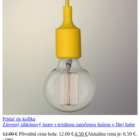
Pridať do košíka
Závesný silikónový luster s textilnou zatočenou šnúrou v žltej farbe
12.00
€
Pôvodná cena bola: 12.00 €.
6.50
€
Aktuálna cena je: 6.50 €.
s DPH