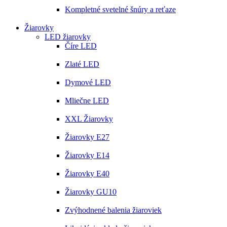
Kompletné svetelné šnúry a reťaze
Žiarovky
LED žiarovky
Číre LED
Zlaté LED
Dymové LED
Mliečne LED
XXL Žiarovky
Žiarovky E27
Žiarovky E14
Žiarovky E40
Žiarovky GU10
Zvýhodnené balenia žiaroviek