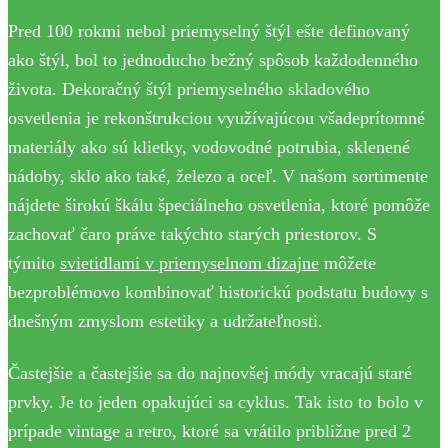
Pred 100 rokmi nebol priemyselný štýl ešte definovaný
ako štýl, bol to jednoducho bežný spôsob každodenného
života. Dekoračný štýl priemyselného skladového
osvetlenia je rekonštrukciou využívajúcou všadeprítomné
materiály ako sú klietky, vodovodné potrubia, sklenené
nádoby, sklo ako také, železo a oceľ. V našom sortimente
nájdete širokú škálu špeciálneho osvetlenia, ktoré pomôže
zachovať čaro práve takýchto starých priestorov. S
týmito
svietidlami v priemyselnom dizajne
môžete
bezproblémovo kombinovať historickú podstatu budovy s
dnešným zmyslom estetiky a udržateľnosti.
Častejšie a častejšie sa do najnovšej módy vracajú staré
prvky. Je to jeden opakujúci sa cyklus. Tak isto to bolo v
prípade vintage a retro, ktoré sa vrátilo približne pred 2