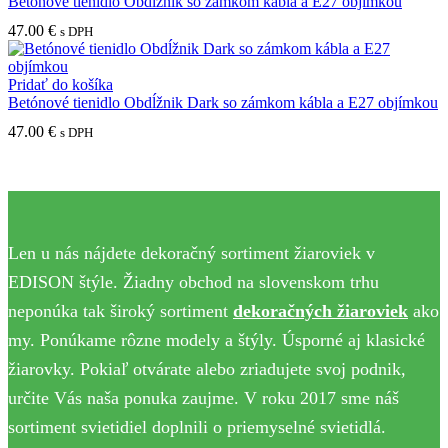
Betónové tienidlo Obdĺžnik so zámkom kábla a E27 objímkou
47.00
€
s DPH
Pridať do košíka
Betónové tienidlo Obdĺžnik Dark so zámkom kábla a E27 objímkou
47.00
€
s DPH
Len u nás nájdete dekoračný sortiment žiaroviek v
EDISON štýle. Žiadny obchod na slovenskom trhu
neponúka tak široký sortiment
dekoračných žiaroviek
ako
my. Ponúkame rôzne modely a štýly. Úsporné aj klasické
žiarovky. Pokiaľ otvárate alebo zriadujete svoj podnik,
určite Vás naša ponuka zaujme. V roku 2017 sme náš
sortiment svietidiel doplnili o priemyselné svietidlá.