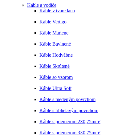
Káble a vodiče
Káble v tvare lana
Káble Vertigo
Káble Marlene
Káble Bavlnené
Káble Hodvábne
Káble Skrútené
Káble so vzorom
Káble Ultra Soft
Káble s medeným povrchom
Káble s trblietavým povrchom
Káble s priemerom 2×0,75mm²
Káble s priemerom 3×0,75mm²