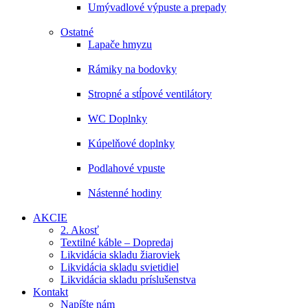
Umývadlové výpuste a prepady
Ostatné
Lapače hmyzu
Rámiky na bodovky
Stropné a stĺpové ventilátory
WC Doplnky
Kúpelňové doplnky
Podlahové vpuste
Nástenné hodiny
AKCIE
2. Akosť
Textilné káble – Dopredaj
Likvidácia skladu žiaroviek
Likvidácia skladu svietidiel
Likvidácia skladu príslušenstva
Kontakt
Napíšte nám