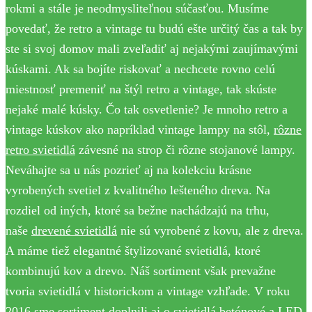
rokmi a stále je neodmysliteľnou súčasťou. Musíme
povedať, že retro a vintage tu budú ešte určitý čas a tak by
ste si svoj domov mali zveľadiť aj nejakými zaujímavými
kúskami. Ak sa bojíte riskovať a nechcete rovno celú
miestnosť premeniť na štýl retro a vintage, tak skúste
nejaké malé kúsky. Čo tak osvetlenie? Je mnoho retro a
vintage kúskov ako napríklad vintage lampy na stôl,
rôzne
retro svietidlá
závesné na strop či rôzne stojanové lampy.
Neváhajte sa u nás pozrieť aj na kolekciu krásne
vyrobených svetiel z kvalitného lešteného dreva. Na
rozdiel od iných, ktoré sa bežne nachádzajú na trhu,
naše
drevené svietidlá
nie sú vyrobené z kovu, ale z dreva.
A máme tiež elegantné štylizované svietidlá, ktoré
kombinujú kov a drevo. Náš sortiment však prevažne
tvoria svietidlá v historickom a vintage vzhľade. V roku
2016 sme sortiment doplnili aj o svietidlá betónové a LED