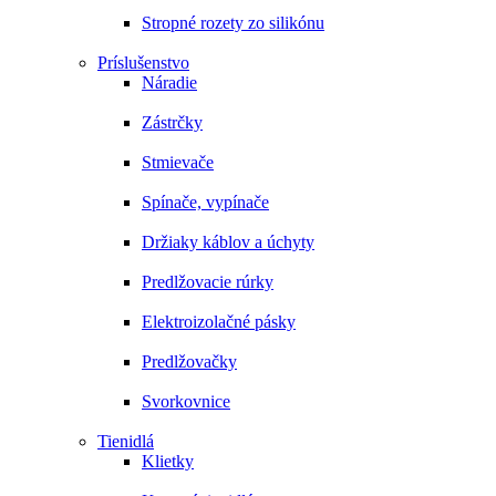
Stropné rozety zo silikónu
Príslušenstvo
Náradie
Zástrčky
Stmievače
Spínače, vypínače
Držiaky káblov a úchyty
Predlžovacie rúrky
Elektroizolačné pásky
Predlžovačky
Svorkovnice
Tienidlá
Klietky