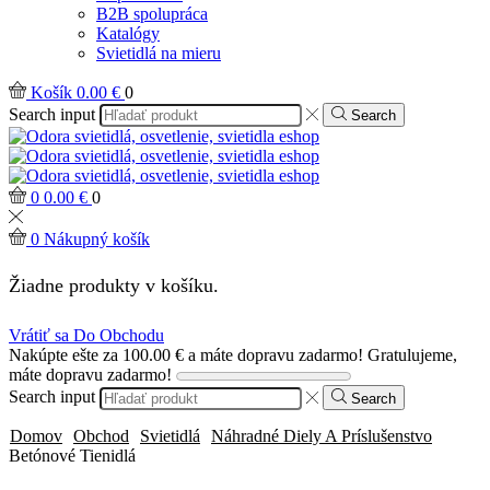
B2B spolupráca
Katalógy
Svietidlá na mieru
Košík
0.00
€
0
Search input
Search
0
0.00
€
0
0
Nákupný košík
Žiadne produkty v košíku.
Vrátiť sa Do Obchodu
Nakúpte ešte za
100.00
€
a máte dopravu zadarmo!
Gratulujeme,
máte dopravu zadarmo!
Search input
Search
Domov
Obchod
Svietidlá
Náhradné Diely A Príslušenstvo
Betónové Tienidlá