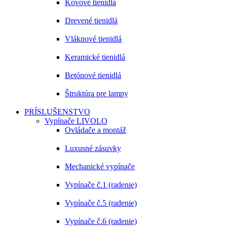
Kovové tienidlá
Drevené tienidlá
Vláknové tienidlá
Keramické tienidlá
Betónové tienidlá
Štruktúra pre lampy
PRÍSLUŠENSTVO
Vypínače LIVOLO
Ovládače a montáž
Luxusné zásuvky
Mechanické vypínače
Vypínače č.1 (radenie)
Vypínače č.5 (radenie)
Vypínače č.6 (radenie)