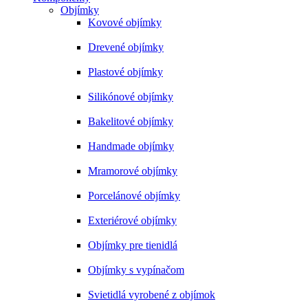
Objímky
Kovové objímky
Drevené objímky
Plastové objímky
Silikónové objímky
Bakelitové objímky
Handmade objímky
Mramorové objímky
Porcelánové objímky
Exteriérové objímky
Objímky pre tienidlá
Objímky s vypínačom
Svietidlá vyrobené z objímok