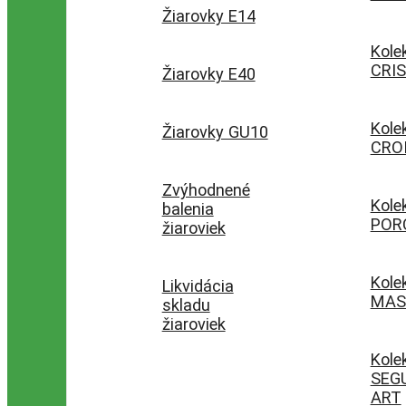
Žiarovky E14
Kole
CRI
Žiarovky E40
Kole
Žiarovky GU10
CRO
Zvýhodnené
Kole
balenia
POR
žiaroviek
Kole
Likvidácia
MAS
skladu
žiaroviek
Kole
SEG
ART