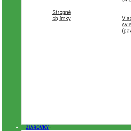
Stropné
objímky
Via
svie
(pa
ŽIAROVKY