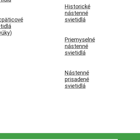
Historické
nástenné
cpäticové
svietidlá
tidlá
vúky)
Priemyselné
nástenné
svietidlá
Nástenné
prisadené
svietidlá