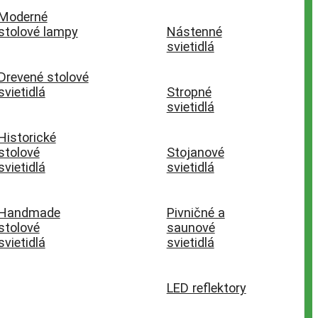
Moderné
stolové lampy
Nástenné
svietidlá
Drevené stolové
svietidlá
Stropné
svietidlá
Historické
stolové
Stojanové
svietidlá
svietidlá
Handmade
Pivničné a
stolové
saunové
svietidlá
svietidlá
LED reflektory