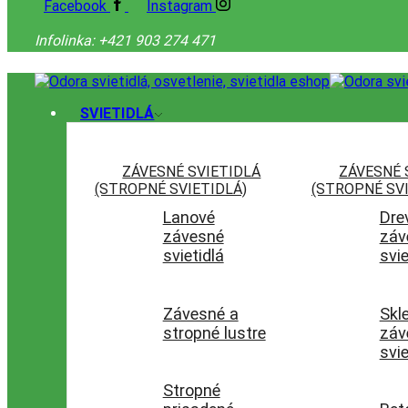
Facebook
Instagram
Infolinka: +421 903 274 471
SVIETIDLÁ
ZÁVESNÉ SVIETIDLÁ
ZÁVESNÉ 
(STROPNÉ SVIETIDLÁ)
(STROPNÉ SVI
Lanové
Dre
závesné
záv
svietidlá
svie
Závesné a
Skl
stropné lustre
záv
svie
Stropné