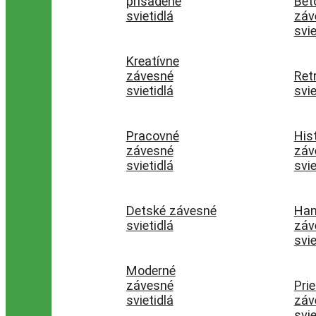
prisadené
Bet
svietidlá
záv
svie
Kreatívne
závesné
Ret
svietidlá
svie
Pracovné
His
závesné
záv
svietidlá
svie
Detské závesné
Ha
svietidlá
záv
svie
Moderné
závesné
Pri
svietidlá
záv
svie