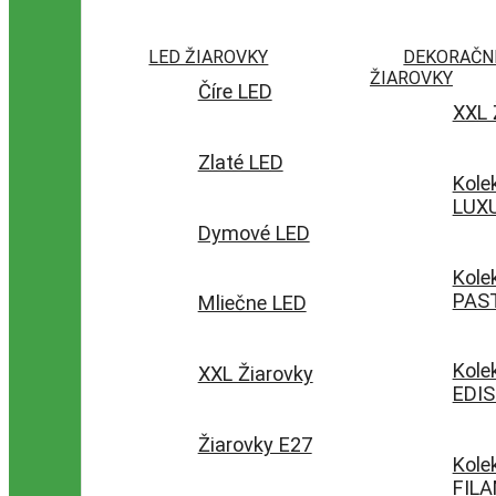
LED ŽIAROVKY
DEKORAČN
ŽIAROVKY
Číre LED
XXL 
Zlaté LED
Kole
LUX
Dymové LED
Kole
PAS
Mliečne LED
Kole
XXL Žiarovky
EDI
Žiarovky E27
Kole
FIL