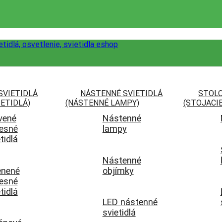
SVIETIDLÁ
NÁSTENNÉ SVIETIDLÁ
STOLO
ETIDLÁ)
(NÁSTENNÉ LAMPY)
(STOJACI
vené
Nástenné
esné
lampy
tidlá
Nástenné
enené
objímky
esné
tidlá
LED nástenné
svietidlá