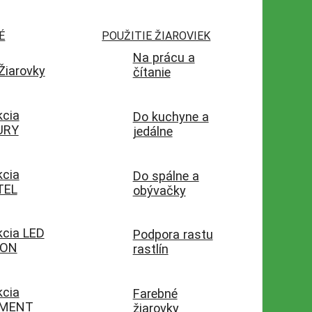
É
POUŽITIE ŽIAROVIEK
Na prácu a
Žiarovky
čítanie
kcia
Do kuchyne a
URY
jedálne
kcia
Do spálne a
TEL
obývačky
kcia LED
Podpora rastu
SON
rastlín
kcia
Farebné
AMENT
žiarovky