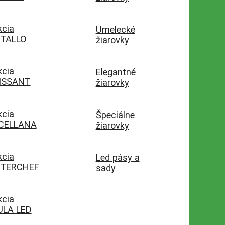
kcia
Umelecké
STALLO
žiarovky
kcia
Elegantné
ISSANT
žiarovky
kcia
Špeciálne
CELLANA
žiarovky
kcia
Led pásy a
TERCHEF
sady
kcia
ULA LED