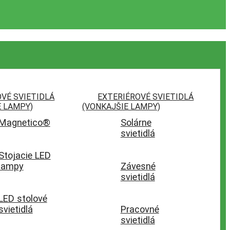
VÉ SVIETIDLÁ
EXTERIÉROVÉ SVIETIDLÁ
E LAMPY)
(VONKAJŠIE LAMPY)
Magnetico®
Solárne
svietidlá
Stojacie LED
lampy
Závesné
svietidlá
LED stolové
svietidlá
Pracovné
svietidlá