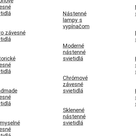
ónové
esné
tidlá
Nástenné
lampy s
vypínačom
ro závesné
tidlá
Moderné
nástenné
torické
svietidlá
esné
tidlá
Chrómové
závesné
ndmade
svietidlá
esné
tidlá
Sklenené
nástenné
emyselné
svietidlá
esné
tidlá