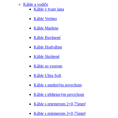
Káble a vodiče
Káble v tvare lana
Káble Vertigo
Káble Marlene
Káble Bavlnené
Káble Hodvábne
Káble Skrútené
Káble so vzorom
Káble Ultra Soft
Káble s medeným povrchom
Káble s trblietavým povrchom
Káble s priemerom 2×0,75mm²
Káble s priemerom 3×0,75mm²