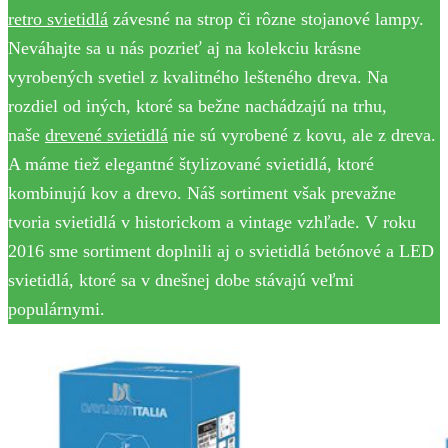
retro svietidlá
závesné na strop či rôzne stojanové lampy.
Neváhajte sa u nás pozrieť aj na kolekciu krásne
vyrobených svetiel z kvalitného lešteného dreva. Na
rozdiel od iných, ktoré sa bežne nachádzajú na trhu,
naše
drevené svietidlá
nie sú vyrobené z kovu, ale z dreva.
A máme tiež elegantné štylizované svietidlá, ktoré
kombinujú kov a drevo. Náš sortiment však prevažne
tvoria svietidlá v historickom a vintage vzhľade. V roku
2016 sme sortiment doplnili aj o svietidlá betónové a LED
svietidlá, ktoré sa v dnešnej dobe stávajú veľmi
populárnymi.