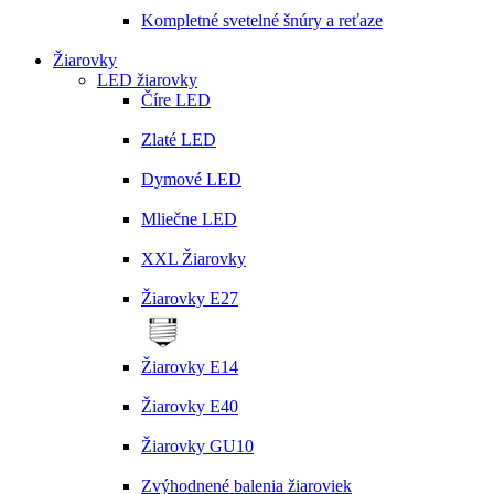
Kompletné svetelné šnúry a reťaze
Žiarovky
LED žiarovky
Číre LED
Zlaté LED
Dymové LED
Mliečne LED
XXL Žiarovky
Žiarovky E27
Žiarovky E14
Žiarovky E40
Žiarovky GU10
Zvýhodnené balenia žiaroviek