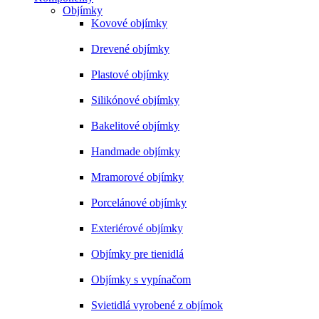
Objímky
Kovové objímky
Drevené objímky
Plastové objímky
Silikónové objímky
Bakelitové objímky
Handmade objímky
Mramorové objímky
Porcelánové objímky
Exteriérové objímky
Objímky pre tienidlá
Objímky s vypínačom
Svietidlá vyrobené z objímok