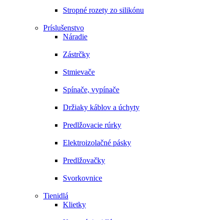
Stropné rozety zo silikónu
Príslušenstvo
Náradie
Zástrčky
Stmievače
Spínače, vypínače
Držiaky káblov a úchyty
Predlžovacie rúrky
Elektroizolačné pásky
Predlžovačky
Svorkovnice
Tienidlá
Klietky