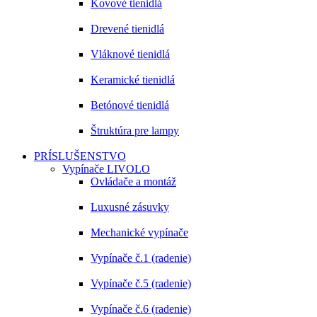
Kovové tienidlá
Drevené tienidlá
Vláknové tienidlá
Keramické tienidlá
Betónové tienidlá
Štruktúra pre lampy
PRÍSLUŠENSTVO
Vypínače LIVOLO
Ovládače a montáž
Luxusné zásuvky
Mechanické vypínače
Vypínače č.1 (radenie)
Vypínače č.5 (radenie)
Vypínače č.6 (radenie)