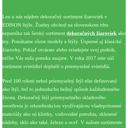
Len u nás nájdete dekoračný sortiment žiaroviek v
EDISON štýle. Žiadny obchod na slovenskom trhu
neponúka tak široký sortiment
dekoračných žiaroviek
ako
my. Ponúkame rôzne modely a štýly. Úsporné aj klasické
žiarovky. Pokiaľ otvárate alebo zriadujete svoj podnik,
určite Vás naša ponuka zaujme. V roku 2017 sme náš
sortiment svietidiel doplnili o priemyselné svietidlá.
Pred 100 rokmi nebol priemyselný štýl ešte definovaný
ako štýl, bol to jednoducho bežný spôsob každodenného
života. Dekoračný štýl priemyselného skladového
osvetlenia je rekonštrukciou využívajúcou všadeprítomné
materiály ako sú klietky, vodovodné potrubia, sklenené
nádoby, sklo ako také, železo a oceľ. V našom sortimente