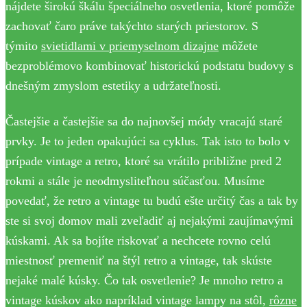
nájdete širokú škálu špeciálneho osvetlenia, ktoré pomôže
zachovať čaro práve takýchto starých priestorov. S
týmito
svietidlami v priemyselnom dizajne
môžete
bezproblémovo kombinovať historickú podstatu budovy s
dnešným zmyslom estetiky a udržateľnosti.
Častejšie a častejšie sa do najnovšej módy vracajú staré
prvky. Je to jeden opakujúci sa cyklus. Tak isto to bolo v
prípade vintage a retro, ktoré sa vrátilo približne pred 2
rokmi a stále je neodmysliteľnou súčasťou. Musíme
povedať, že retro a vintage tu budú ešte určitý čas a tak by
ste si svoj domov mali zveľadiť aj nejakými zaujímavými
kúskami. Ak sa bojíte riskovať a nechcete rovno celú
miestnosť premeniť na štýl retro a vintage, tak skúste
nejaké malé kúsky. Čo tak osvetlenie? Je mnoho retro a
vintage kúskov ako napríklad vintage lampy na stôl,
rôzne