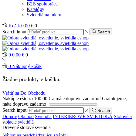
B2B spolupráca
Katalógy
Svietidlá na mieru
Košík
0.00
€
0
Search input
Search
0
0.00
€
0
0
Nákupný košík
Žiadne produkty v košíku.
Vrátiť sa Do Obchodu
Nakúpte ešte za
100.00
€
a máte dopravu zadarmo!
Gratulujeme,
máte dopravu zadarmo!
Search input
Search
Domov
Obchod
Svietidlá
INTERIÉROVÉ SVIETIDLÁ
Stolové a
stojacie svietidlá
Drevené stolové svietidlá
Návrat na predchádzajúcu stránku