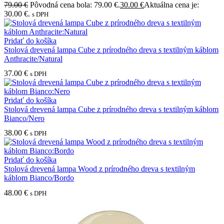
79.00
€
Pôvodná cena bola: 79.00 €.
30.00
€
Aktuálna cena je:
30.00 €.
s DPH
Pridať do košíka
Stolová drevená lampa Cube z prírodného dreva s textilným káblom
Anthracite/Natural
37.00
€
s DPH
Pridať do košíka
Stolová drevená lampa Cube z prírodného dreva s textilným káblom
Bianco/Nero
38.00
€
s DPH
Pridať do košíka
Stolová drevená lampa Wood z prírodného dreva s textilným
káblom Bianco/Bordo
48.00
€
s DPH