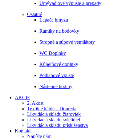
Umývadlové výpuste a prepady
Ostatné
Lapače hmyzu
Rámiky na bodovky
Stropné a stĺpové ventilátory
WC Doplnky
Kúpelňové doplnky
Podlahové vpuste
Nástenné hodiny
AKCIE
2. Akosť
Textilné káble – Dopredaj
Likvidácia skladu žiaroviek
Likvidácia skladu svietidiel
Likvidácia skladu príslušenstva
Kontakt
Napíšte nám