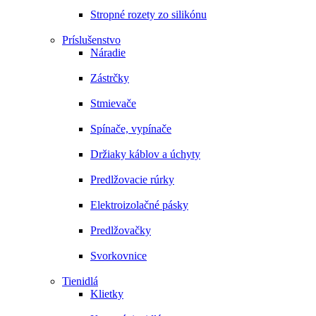
Stropné rozety zo silikónu
Príslušenstvo
Náradie
Zástrčky
Stmievače
Spínače, vypínače
Držiaky káblov a úchyty
Predlžovacie rúrky
Elektroizolačné pásky
Predlžovačky
Svorkovnice
Tienidlá
Klietky