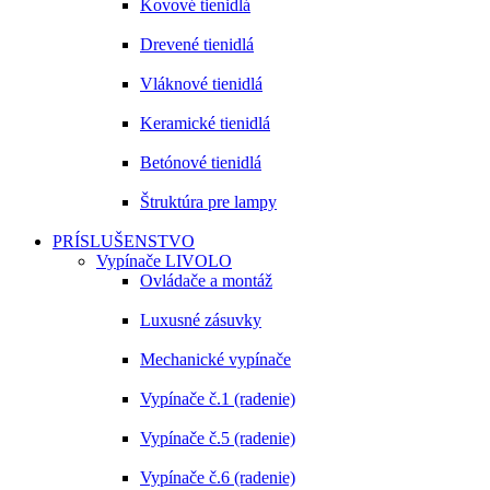
Kovové tienidlá
Drevené tienidlá
Vláknové tienidlá
Keramické tienidlá
Betónové tienidlá
Štruktúra pre lampy
PRÍSLUŠENSTVO
Vypínače LIVOLO
Ovládače a montáž
Luxusné zásuvky
Mechanické vypínače
Vypínače č.1 (radenie)
Vypínače č.5 (radenie)
Vypínače č.6 (radenie)