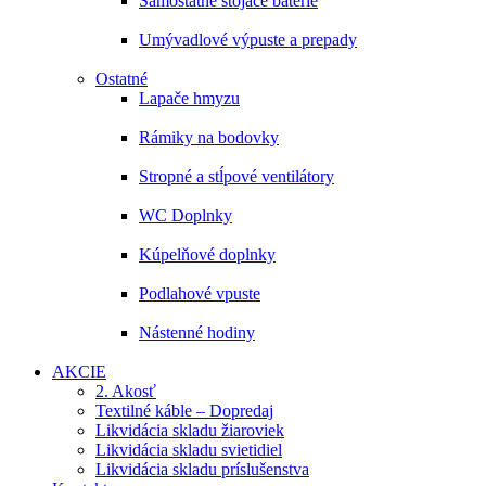
Samostatne stojace batérie
Umývadlové výpuste a prepady
Ostatné
Lapače hmyzu
Rámiky na bodovky
Stropné a stĺpové ventilátory
WC Doplnky
Kúpelňové doplnky
Podlahové vpuste
Nástenné hodiny
AKCIE
2. Akosť
Textilné káble – Dopredaj
Likvidácia skladu žiaroviek
Likvidácia skladu svietidiel
Likvidácia skladu príslušenstva