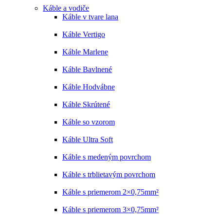
Káble a vodiče
Káble v tvare lana
Káble Vertigo
Káble Marlene
Káble Bavlnené
Káble Hodvábne
Káble Skrútené
Káble so vzorom
Káble Ultra Soft
Káble s medeným povrchom
Káble s trblietavým povrchom
Káble s priemerom 2×0,75mm²
Káble s priemerom 3×0,75mm²