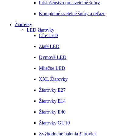
Príslušenstvo pre svetelné šnúry
Kompletné svetelné šnúry a reťaze
Žiarovky
LED žiarovky
Číre LED
Zlaté LED
Dymové LED
Mliečne LED
XXL Žiarovky
Žiarovky E27
Žiarovky E14
Žiarovky E40
Žiarovky GU10
Zvýhodnené balenia žiaroviek