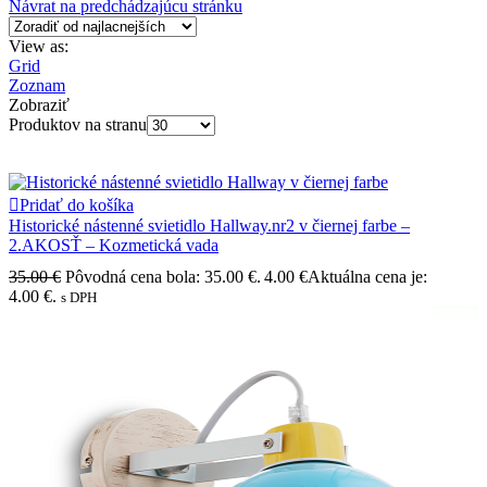
Návrat na predchádzajúcu stránku
View as:
Grid
Zoznam
Zobraziť
Produktov na stranu
Pridať do košíka
Historické nástenné svietidlo Hallway.nr2 v čiernej farbe –
2.AKOSŤ – Kozmetická vada
35.00
€
Pôvodná cena bola: 35.00 €.
4.00
€
Aktuálna cena je:
4.00 €.
s DPH