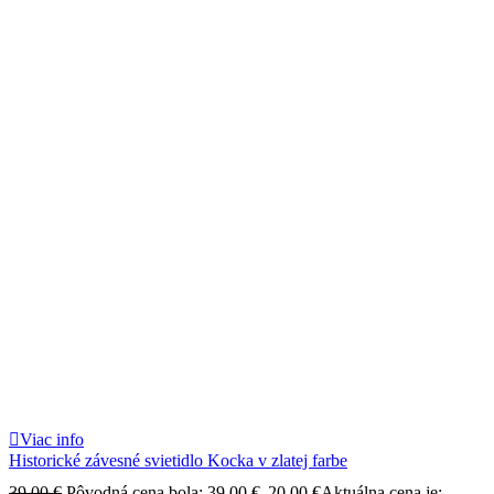
Viac info
Historické závesné svietidlo Kocka v zlatej farbe
39.00
€
Pôvodná cena bola: 39.00 €.
20.00
€
Aktuálna cena je: