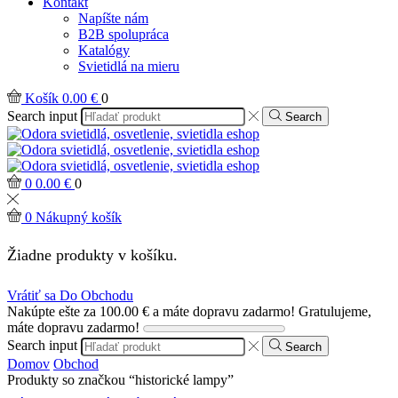
Kontakt
Napíšte nám
B2B spolupráca
Katalógy
Svietidlá na mieru
Košík
0.00
€
0
Search input
Search
0
0.00
€
0
0
Nákupný košík
Žiadne produkty v košíku.
Vrátiť sa Do Obchodu
Nakúpte ešte za
100.00
€
a máte dopravu zadarmo!
Gratulujeme,
máte dopravu zadarmo!
Search input
Search
Domov
Obchod
Produkty so značkou “historické lampy”