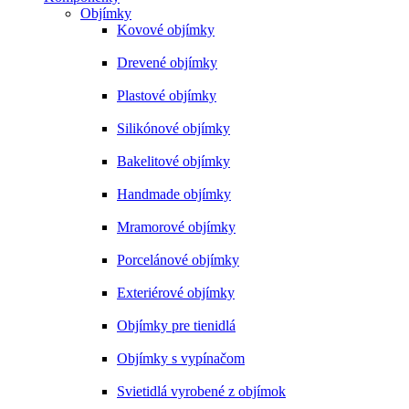
Objímky
Kovové objímky
Drevené objímky
Plastové objímky
Silikónové objímky
Bakelitové objímky
Handmade objímky
Mramorové objímky
Porcelánové objímky
Exteriérové objímky
Objímky pre tienidlá
Objímky s vypínačom
Svietidlá vyrobené z objímok