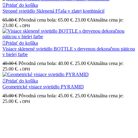
Pridať do košíka
Stropné svietidlo Sklenená Fľaša v zlatej kombinácií
65.00
€
Pôvodná cena bola: 65.00 €.
23.00
€
Aktuálna cena je:
23.00 €.
s DPH
Pridať do košíka
Visiace sklenené svietidlo BOTTLE s drevenou dekoračnou päticou
v bielej farbe
40.00
€
Pôvodná cena bola: 40.00 €.
25.00
€
Aktuálna cena je:
25.00 €.
s DPH
Pridať do košíka
Geometrické visiace svietidlo PYRAMID
45.00
€
Pôvodná cena bola: 45.00 €.
25.00
€
Aktuálna cena je:
25.00 €.
s DPH