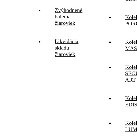
Zvýhodnené
balenia
Kole
žiaroviek
POR
Likvidácia
Kole
skladu
MAS
žiaroviek
Kole
SEG
ART
Kole
EDI
Kole
LUM