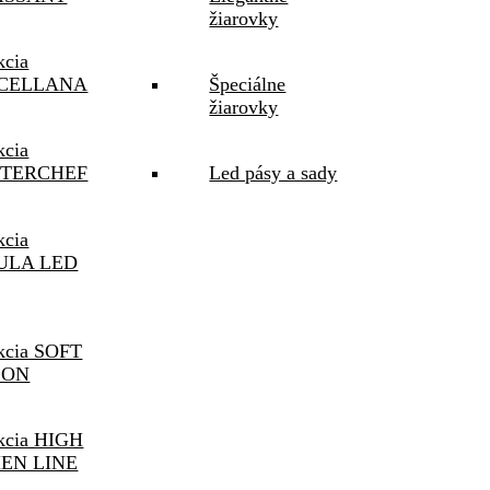
žiarovky
kcia
CELLANA
Špeciálne
žiarovky
kcia
TERCHEF
Led pásy a sady
kcia
ULA LED
kcia SOFT
SON
kcia HIGH
EN LINE