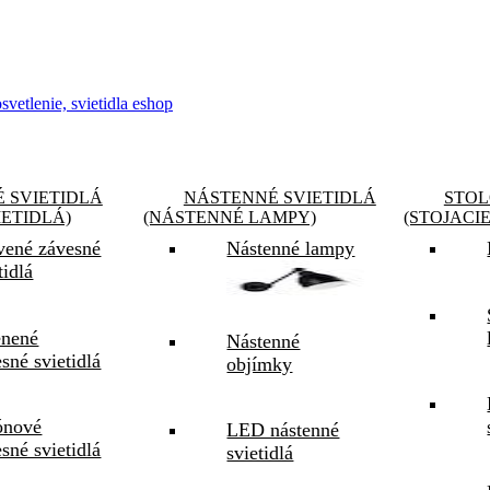
 SVIETIDLÁ
NÁSTENNÉ SVIETIDLÁ
STOL
IETIDLÁ)
(NÁSTENNÉ LAMPY)
(STOJACI
vené závesné
Nástenné lampy
tidlá
enené
Nástenné
sné svietidlá
objímky
ónové
LED nástenné
sné svietidlá
svietidlá