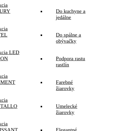
kcia
URY
Do kuchyne a
jedálne
kcia
TEL
Do spálne a
obývačky
kcia LED
SON
Podpora rastu
rastlín
kcia
AMENT
Farebné
žiarovky
kcia
STALLO
Umelecké
žiarovky
kcia
ISSANT
Elegantné