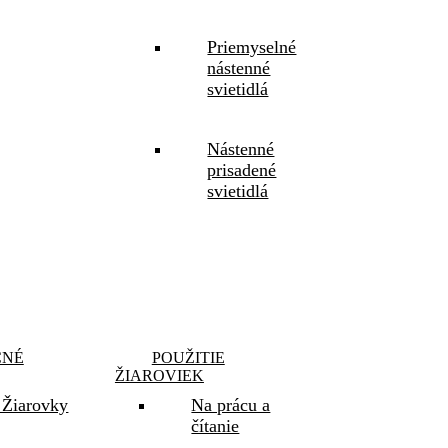
Priemyselné
nástenné
svietidlá
Nástenné
prisadené
svietidlá
ČNÉ
POUŽITIE
ŽIAROVIEK
Žiarovky
Na prácu a
čítanie