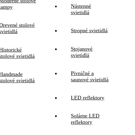
Moderné stolové
Nástenné
lampy
svietidlá
Drevené stolové
Stropné svietidlá
svietidlá
Stojanové
Historické
svietidlá
stolové svietidlá
Pivničné a
Handmade
saunové svietidlá
stolové svietidlá
LED reflektory
Solárne LED
reflektory