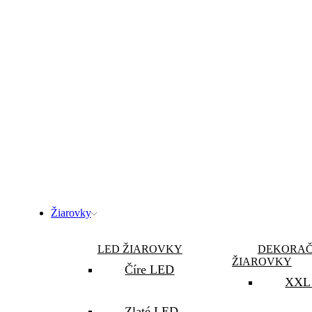
Žiarovky
LED ŽIAROVKY
DEKORA
ŽIAROVKY
Číre LED
XXL 
Zlaté LED