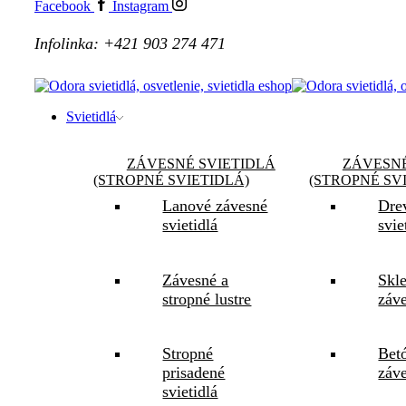
Facebook
Instagram
Infolinka: +421 903 274 471
Svietidlá
ZÁVESNÉ SVIETIDLÁ
ZÁVESNÉ
(STROPNÉ SVIETIDLÁ)
(STROPNÉ SV
Lanové závesné
Dre
svietidlá
svie
Závesné a
Skl
stropné lustre
záve
Stropné
Bet
prisadené
záve
svietidlá