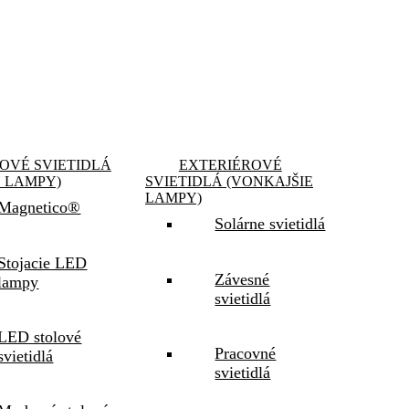
OVÉ SVIETIDLÁ
EXTERIÉROVÉ
E LAMPY)
SVIETIDLÁ (VONKAJŠIE
LAMPY)
Magnetico®
Solárne svietidlá
Stojacie LED
Závesné
lampy
svietidlá
LED stolové
Pracovné
svietidlá
svietidlá