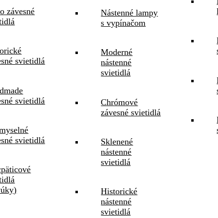
ro závesné
Nástenné lampy
tidlá
s vypínačom
orické
Moderné
sné svietidlá
nástenné
svietidlá
dmade
sné svietidlá
Chrómové
závesné svietidlá
emyselné
sné svietidlá
Sklenené
nástenné
svietidlá
cpäticové
tidlá
vúky)
Historické
nástenné
svietidlá