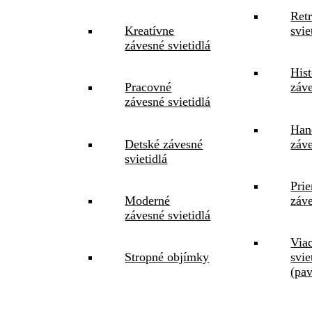
Ret
Kreatívne
svie
závesné svietidlá
Hist
Pracovné
záve
závesné svietidlá
Han
Detské závesné
záve
svietidlá
Pri
Moderné
záve
závesné svietidlá
Via
Stropné objímky
svie
(pa