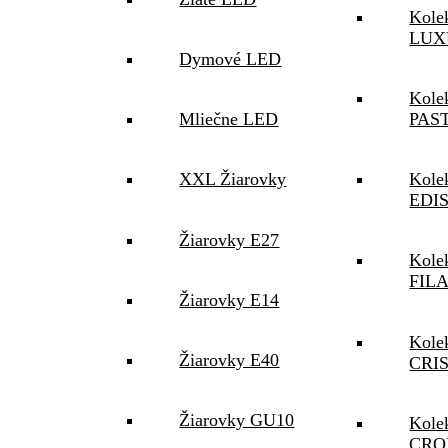
Kole
LUX
Dymové LED
Kole
PAS
Mliečne LED
Kole
XXL Žiarovky
EDI
Žiarovky E27
Kole
FIL
Žiarovky E14
Kole
Žiarovky E40
CRI
Žiarovky GU10
Kole
CRO