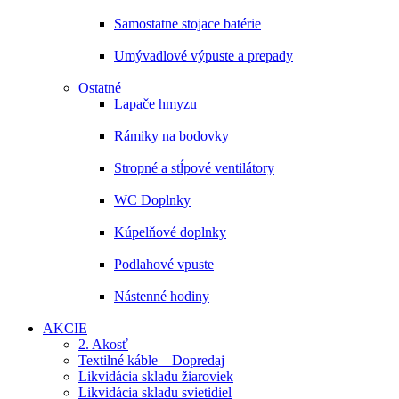
Samostatne stojace batérie
Umývadlové výpuste a prepady
Ostatné
Lapače hmyzu
Rámiky na bodovky
Stropné a stĺpové ventilátory
WC Doplnky
Kúpelňové doplnky
Podlahové vpuste
Nástenné hodiny
AKCIE
2. Akosť
Textilné káble – Dopredaj
Likvidácia skladu žiaroviek
Likvidácia skladu svietidiel