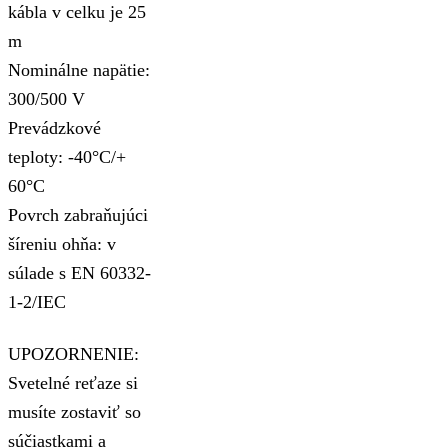
kábla v celku je 25
m
Nominálne napätie:
300/500 V
Prevádzkové
teploty: -40°C/+
60°C
Povrch zabraňujúci
šíreniu ohňa: v
súlade s EN 60332-
1-2/IEC
UPOZORNENIE:
Svetelné reťaze si
musíte zostaviť so
súčiastkami a