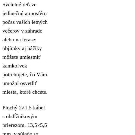
Svetelné reťaze
jedinečnú atmosféru
počas vašich letných
večerov v záhrade
alebo na terase:
objímky aj háčiky
môžete umiestniť
kamkoľvek
potrebujete, čo Vám
umožní osvetliť
miesta, ktoré chcete.
Plochý 2×1,5 kábel
s obdĺžnikovým
prierezom, 13,5×5,5
mm, v súlade so