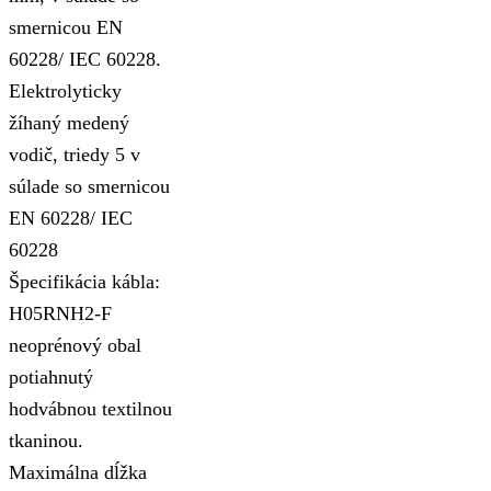
smernicou EN
60228/ IEC 60228.
Elektrolyticky
žíhaný medený
vodič, triedy 5 v
súlade so smernicou
EN 60228/ IEC
60228
Špecifikácia kábla:
H05RNH2-F
neoprénový obal
potiahnutý
hodvábnou textilnou
tkaninou.
Maximálna dĺžka