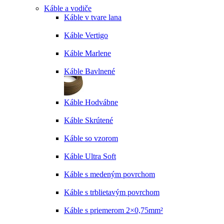
Káble a vodiče
Káble v tvare lana
Káble Vertigo
Káble Marlene
Káble Bavlnené
Káble Hodvábne
Káble Skrútené
Káble so vzorom
Káble Ultra Soft
Káble s medeným povrchom
Káble s trblietavým povrchom
Káble s priemerom 2×0,75mm²