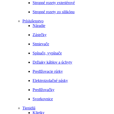
Stropné rozety exteriérové
Stropné rozety zo silikónu
Príslušenstvo
Náradie
Zástrčky
Stmievače
Spínače, vypínače
Držiaky káblov a úchyty
Predlžovacie rúrky
Elektroizolačné pásky
Predlžovačky
Svorkovnice
Tienidlá
Klietky