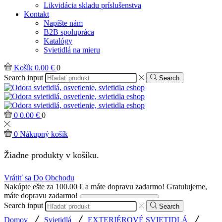
Likvidácia skladu príslušenstva
Kontakt
Napíšte nám
B2B spolupráca
Katalógy
Svietidlá na mieru
Košík
0.00
€
0
Search input
Search
0
0.00
€
0
0
Nákupný košík
Žiadne produkty v košíku.
Vrátiť sa Do Obchodu
Nakúpte ešte za
100.00
€
a máte dopravu zadarmo!
Gratulujeme,
máte dopravu zadarmo!
Search input
Search
/
/
/
Domov
Svietidlá
EXTERIÉROVÉ SVIETIDLÁ