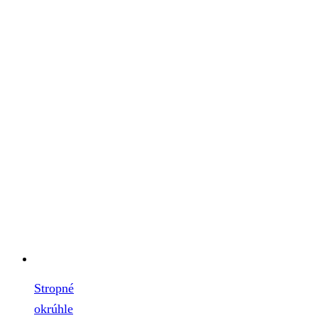
Stropné
okrúhle