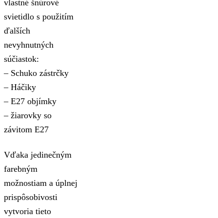
vlastné šnúrové
svietidlo s použitím
ďalších
nevyhnutných
súčiastok:
– Schuko zástrčky
– Háčiky
– E27 objímky
– žiarovky so
závitom E27
Vďaka jedinečným
farebným
možnostiam a úplnej
prispôsobivosti
vytvoria tieto