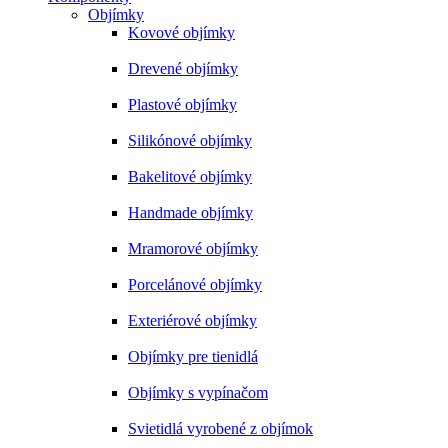
Objímky
Kovové objímky
Drevené objímky
Plastové objímky
Silikónové objímky
Bakelitové objímky
Handmade objímky
Mramorové objímky
Porcelánové objímky
Exteriérové objímky
Objímky pre tienidlá
Objímky s vypínačom
Svietidlá vyrobené z objímok