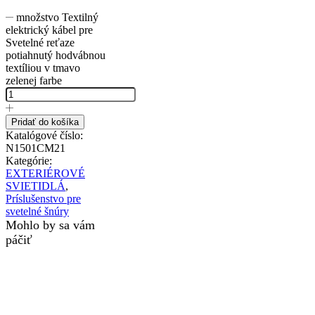
množstvo Textilný
elektrický kábel pre
Svetelné reťaze
potiahnutý hodvábnou
textíliou v tmavo
zelenej farbe
Pridať do košíka
Katalógové číslo:
N1501CM21
Kategórie:
EXTERIÉROVÉ
SVIETIDLÁ
,
Príslušenstvo pre
svetelné šnúry
Mohlo by sa vám
páčiť