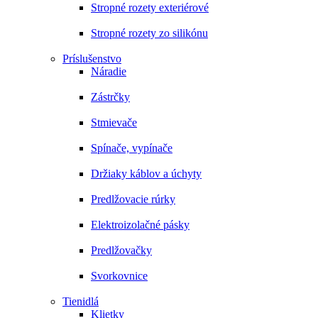
Stropné rozety exteriérové
Stropné rozety zo silikónu
Príslušenstvo
Náradie
Zástrčky
Stmievače
Spínače, vypínače
Držiaky káblov a úchyty
Predlžovacie rúrky
Elektroizolačné pásky
Predlžovačky
Svorkovnice
Tienidlá
Klietky