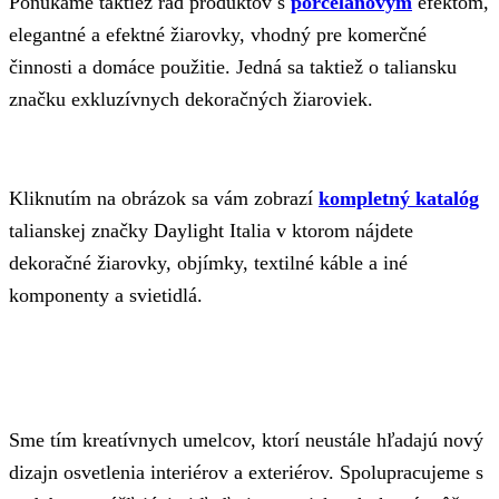
Ponúkame taktiež rad produktov s
porcelánovým
efektom,
elegantné a efektné žiarovky, vhodný pre komerčné
činnosti a domáce použitie. Jedná sa taktiež o taliansku
značku exkluzívnych dekoračných žiaroviek.
Kliknutím na obrázok sa vám zobrazí
kompletný katalóg
talianskej značky Daylight Italia v ktorom nájdete
dekoračné žiarovky, objímky, textilné káble a iné
komponenty a svietidlá.
Sme tím kreatívnych umelcov, ktorí neustále hľadajú nový
dizajn osvetlenia interiérov a exteriérov. Spolupracujeme s