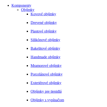
Komponenty
Objímky
Kovové objímky
Drevené objímky
Plastové objímky
Silikónové objímky
Bakelitové objímky
Handmade objímky
Mramorové objímky
Porcelánové objímky
Exteriérové objímky
Objímky pre tienidlá
Objímky s vypínačom