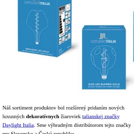
Náš sortiment produktov bol rozšírený pridaním nových
luxusných
dekoratívnych
žiaroviek
talianskej značky
Daylight Italia
. Sme výhradným distribútorom tejto značky
pre Slovensko a Českú republiku.