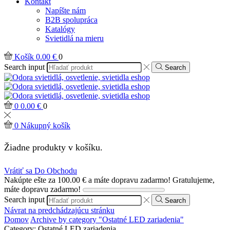
Kontakt
Napíšte nám
B2B spolupráca
Katalógy
Svietidlá na mieru
Košík
0.00
€
0
Search input
Search
0
0.00
€
0
0
Nákupný košík
Žiadne produkty v košíku.
Vrátiť sa Do Obchodu
Nakúpte ešte za
100.00
€
a máte dopravu zadarmo!
Gratulujeme,
máte dopravu zadarmo!
Search input
Search
Návrat na predchádzajúcu stránku
Domov
Archive by category "Ostatné LED zariadenia"
Category: Ostatné LED zariadenia