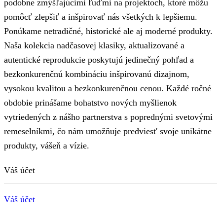
podobne zmýšľajúcimi ľuďmi na projektoch, ktoré môžu
pomôcť zlepšiť a inšpirovať nás všetkých k lepšiemu.
Ponúkame netradičné, historické ale aj moderné produkty.
Naša kolekcia nadčasovej klasiky, aktualizované a
autentické reprodukcie poskytujú jedinečný pohľad a
bezkonkurenčnú kombináciu inšpirovanú dizajnom,
vysokou kvalitou a bezkonkurenčnou cenou. Každé ročné
obdobie prinášame bohatstvo nových myšlienok
vytriedených z nášho partnerstva s poprednými svetovými
remeselníkmi, čo nám umožňuje predviesť svoje unikátne
produkty, vášeň a vízie.
Váš účet
Váš účet