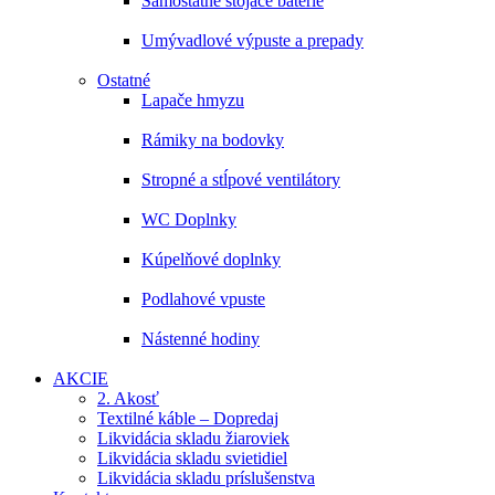
Samostatne stojace batérie
Umývadlové výpuste a prepady
Ostatné
Lapače hmyzu
Rámiky na bodovky
Stropné a stĺpové ventilátory
WC Doplnky
Kúpelňové doplnky
Podlahové vpuste
Nástenné hodiny
AKCIE
2. Akosť
Textilné káble – Dopredaj
Likvidácia skladu žiaroviek
Likvidácia skladu svietidiel
Likvidácia skladu príslušenstva