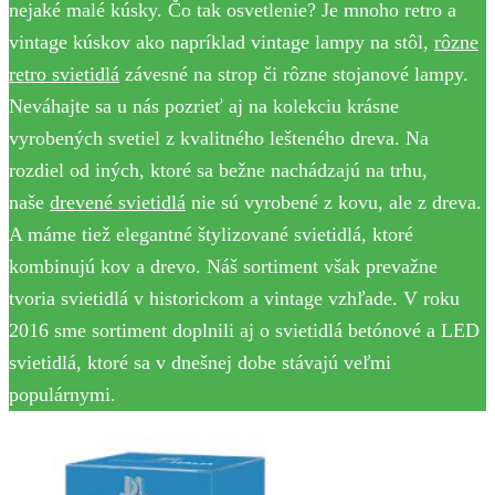
nejaké malé kúsky. Čo tak osvetlenie? Je mnoho retro a
vintage kúskov ako napríklad vintage lampy na stôl,
rôzne
retro svietidlá
závesné na strop či rôzne stojanové lampy.
Neváhajte sa u nás pozrieť aj na kolekciu krásne
vyrobených svetiel z kvalitného lešteného dreva. Na
rozdiel od iných, ktoré sa bežne nachádzajú na trhu,
naše
drevené svietidlá
nie sú vyrobené z kovu, ale z dreva.
A máme tiež elegantné štylizované svietidlá, ktoré
kombinujú kov a drevo. Náš sortiment však prevažne
tvoria svietidlá v historickom a vintage vzhľade. V roku
2016 sme sortiment doplnili aj o svietidlá betónové a LED
svietidlá, ktoré sa v dnešnej dobe stávajú veľmi
populárnymi.