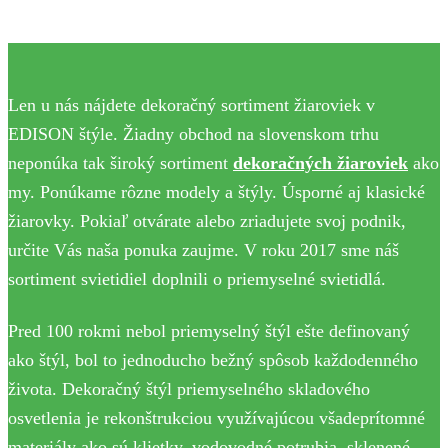
Len u nás nájdete dekoračný sortiment žiaroviek v
EDISON štýle. Žiadny obchod na slovenskom trhu
neponúka tak široký sortiment
dekoračných žiaroviek
ako
my. Ponúkame rôzne modely a štýly. Úsporné aj klasické
žiarovky. Pokiaľ otvárate alebo zriadujete svoj podnik,
určite Vás naša ponuka zaujme. V roku 2017 sme náš
sortiment svietidiel doplnili o priemyselné svietidlá.
Pred 100 rokmi nebol priemyselný štýl ešte definovaný
ako štýl, bol to jednoducho bežný spôsob každodenného
života. Dekoračný štýl priemyselného skladového
osvetlenia je rekonštrukciou využívajúcou všadeprítomné
materiály ako sú klietky, vodovodné potrubia, sklenené