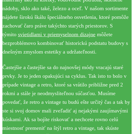
nádoby, sklo ako také, železo a oceľ. V našom sortimente
nájdete širokú škálu špeciálneho osvetlenia, ktoré pomôže
zachovať čaro práve takýchto starých priestorov. S
týmito
svietidlami v priemyselnom dizajne
môžete
bezproblémovo kombinovať historickú podstatu budovy s
dnešným zmyslom estetiky a udržateľnosti.
Častejšie a častejšie sa do najnovšej módy vracajú staré
prvky. Je to jeden opakujúci sa cyklus. Tak isto to bolo v
prípade vintage a retro, ktoré sa vrátilo približne pred 2
rokmi a stále je neodmysliteľnou súčasťou. Musíme
povedať, že retro a vintage tu budú ešte určitý čas a tak by
ste si svoj domov mali zveľadiť aj nejakými zaujímavými
kúskami. Ak sa bojíte riskovať a nechcete rovno celú
miestnosť premeniť na štýl retro a vintage, tak skúste