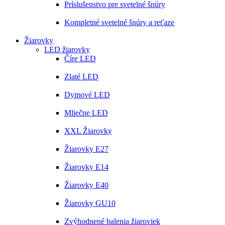
Príslušenstvo pre svetelné šnúry
Kompletné svetelné šnúry a reťaze
Žiarovky
LED žiarovky
Číre LED
Zlaté LED
Dymové LED
Mliečne LED
XXL Žiarovky
Žiarovky E27
Žiarovky E14
Žiarovky E40
Žiarovky GU10
Zvýhodnené balenia žiaroviek