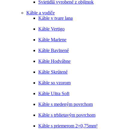
Svietidlá vyrobené z objímok
Káble a vodiče
Káble v tvare lana
Káble Vertigo
Káble Marlene
Káble Bavlnené
Káble Hodvábne
Káble Skrútené
Káble so vzorom
Káble Ultra Soft
Káble s medeným povrchom
Káble s trblietavým povrchom
Káble s priemerom 2×0,75mm²