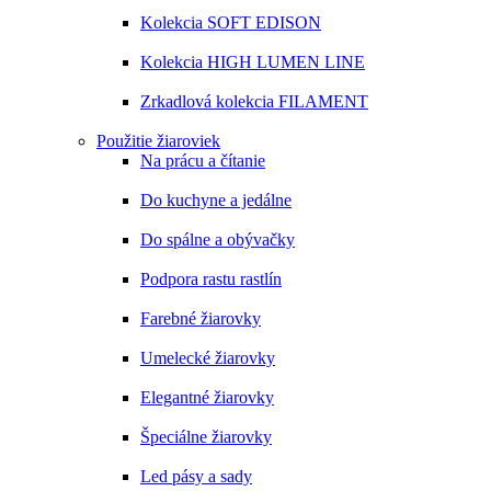
Kolekcia SOFT EDISON
Kolekcia HIGH LUMEN LINE
Zrkadlová kolekcia FILAMENT
Použitie žiaroviek
Na prácu a čítanie
Do kuchyne a jedálne
Do spálne a obývačky
Podpora rastu rastlín
Farebné žiarovky
Umelecké žiarovky
Elegantné žiarovky
Špeciálne žiarovky
Led pásy a sady