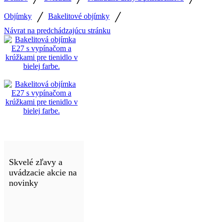
/
/
Objímky
Bakelitové objímky
Návrat na predchádzajúcu stránku
Skvelé zľavy a
uvádzacie akcie na
novinky