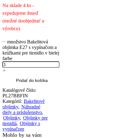
Na sklade 4 ks -
expedujeme ihneď
(možné doobjednať u
výrobcu)
množstvo Bakelitová
objímka E27 s vypínačom a
krúžkami pre tienidlo v bielej
farbe
Pridať do košíka
Katalógové číslo:
PL27BBFIN
Kategórií:
Bakelitové
objímky
,
Náhradné
diely a príslušenstvo
,
Objímky
,
Objímky pre
tienidlá
,
Objímky s
vypínačom
Mohlo by sa vám