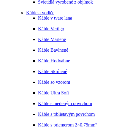
Svietidlá vyrobené z objímok
Káble a vodiče
Káble v tvare lana
Káble Vertigo
Káble Marlene
Káble Bavlnené
Káble Hodvábne
Káble Skrútené
Káble so vzorom
Káble Ultra Soft
Káble s medeným povrchom
Káble s trblietavým povrchom
Káble s priemerom 2×0,75mm²