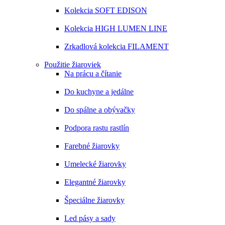
Kolekcia SOFT EDISON
Kolekcia HIGH LUMEN LINE
Zrkadlová kolekcia FILAMENT
Použitie žiaroviek
Na prácu a čítanie
Do kuchyne a jedálne
Do spálne a obývačky
Podpora rastu rastlín
Farebné žiarovky
Umelecké žiarovky
Elegantné žiarovky
Špeciálne žiarovky
Led pásy a sady