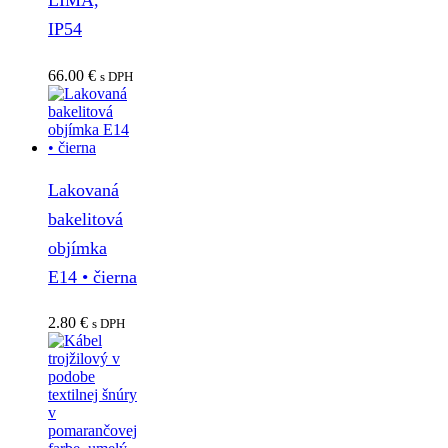
LIMA,
IP54
66.00
€
s DPH
Lakovaná
bakelitová
objímka
E14 • čierna
2.80
€
s DPH