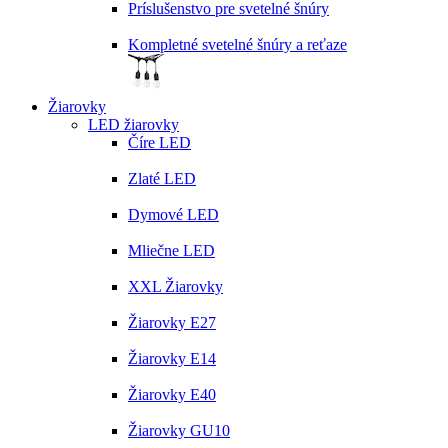
Príslušenstvo pre svetelné šnúry
Kompletné svetelné šnúry a reťaze
Žiarovky
LED žiarovky
Číre LED
Zlaté LED
Dymové LED
Mliečne LED
XXL Žiarovky
Žiarovky E27
Žiarovky E14
Žiarovky E40
Žiarovky GU10