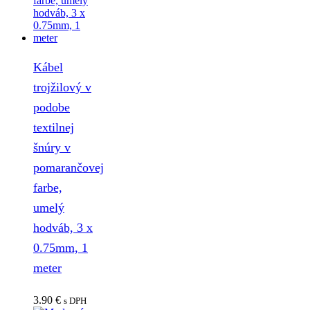
Kábel
trojžilový v
podobe
textilnej
šnúry v
pomarančovej
farbe,
umelý
hodváb, 3 x
0.75mm, 1
meter
3.90
€
s DPH