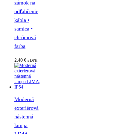
zámok na
odľahčenie
kábla •
samica •
chrómová
farba
2.40
€
s DPH
Moderná
exteriérová
nástenná
lampa