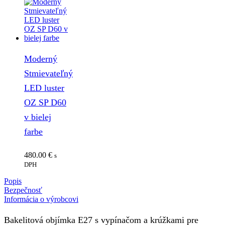
Moderný
Stmievateľný
LED luster
OZ SP D60
v bielej
farbe
480.00
€
s
DPH
Popis
Bezpečnosť
Informácia o výrobcovi
Bakelitová objímka E27 s vypínačom a krúžkami pre