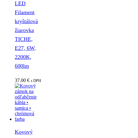
LED
Filament
kryštálová
žiarovka
TICHE,
E27, 6W,
2200K,
600lm
37.00
€
s DPH
Kovový