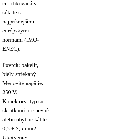
certifikovaná v
súlade s
najprísnejšími
európskymi
normami (IMQ-
ENEC).
Povrch: bakelit,
biely striekaný
Menovité napätie:
250 V.
Konektory: typ so
skrutkami pre pevné
alebo ohybné káble
0,5 ÷ 2,5 mm2.
Ukotvenie: