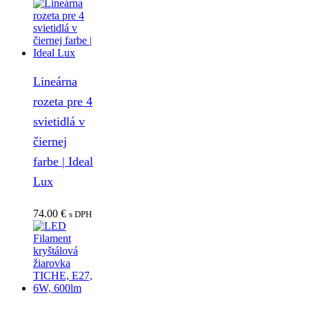
Lineárna
rozeta pre 4
svietidlá v
čiernej
farbe | Ideal
Lux
74.00
€
s DPH