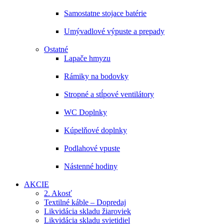
Samostatne stojace batérie
Umývadlové výpuste a prepady
Ostatné
Lapače hmyzu
Rámiky na bodovky
Stropné a stĺpové ventilátory
WC Doplnky
Kúpelňové doplnky
Podlahové vpuste
Nástenné hodiny
AKCIE
2. Akosť
Textilné káble – Dopredaj
Likvidácia skladu žiaroviek
Likvidácia skladu svietidiel