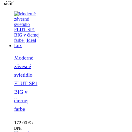
páčiť
Moderné
závesné
svietidlo
FLUT SP1
BIG v
čiernej
farbe
172.00
€
s
DPH