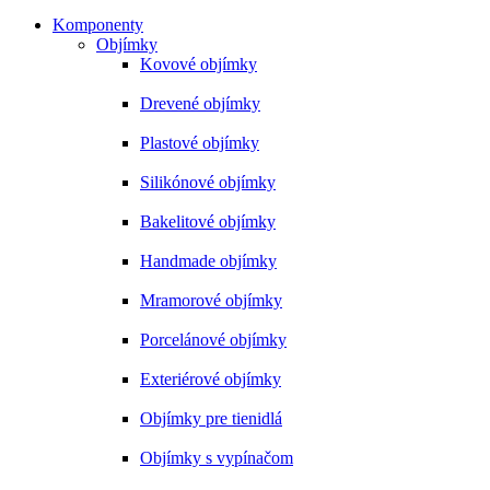
Komponenty
Objímky
Kovové objímky
Drevené objímky
Plastové objímky
Silikónové objímky
Bakelitové objímky
Handmade objímky
Mramorové objímky
Porcelánové objímky
Exteriérové objímky
Objímky pre tienidlá
Objímky s vypínačom