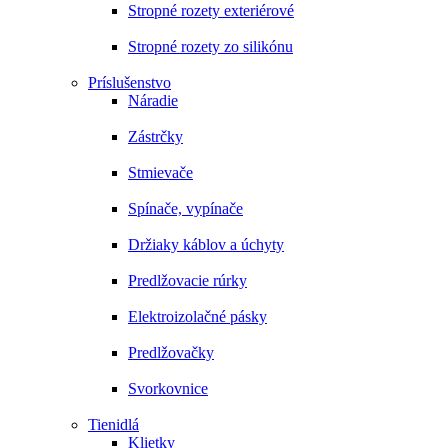
Stropné rozety exteriérové
Stropné rozety zo silikónu
Príslušenstvo
Náradie
Zástrčky
Stmievače
Spínače, vypínače
Držiaky káblov a úchyty
Predlžovacie rúrky
Elektroizolačné pásky
Predlžovačky
Svorkovnice
Tienidlá
Klietky