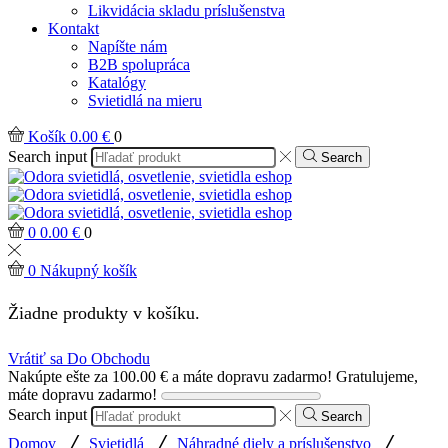
Likvidácia skladu príslušenstva
Kontakt
Napíšte nám
B2B spolupráca
Katalógy
Svietidlá na mieru
Košík
0.00
€
0
Search input
Search
0
0.00
€
0
0
Nákupný košík
Žiadne produkty v košíku.
Vrátiť sa Do Obchodu
Nakúpte ešte za
100.00
€
a máte dopravu zadarmo!
Gratulujeme,
máte dopravu zadarmo!
Search input
Search
/
/
/
Domov
Svietidlá
Náhradné diely a príslušenstvo