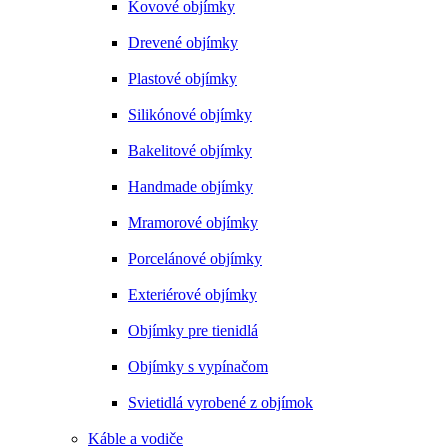
Kovové objímky
Drevené objímky
Plastové objímky
Silikónové objímky
Bakelitové objímky
Handmade objímky
Mramorové objímky
Porcelánové objímky
Exteriérové objímky
Objímky pre tienidlá
Objímky s vypínačom
Svietidlá vyrobené z objímok
Káble a vodiče