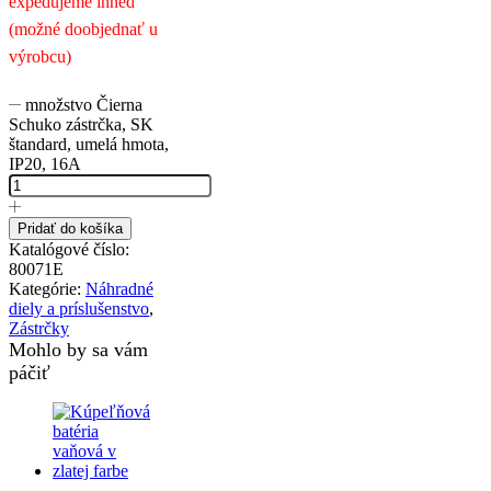
expedujeme ihneď
(možné doobjednať u
výrobcu)
množstvo Čierna
Schuko zástrčka, SK
štandard, umelá hmota,
IP20, 16A
Pridať do košíka
Katalógové číslo:
80071E
Kategórie:
Náhradné
diely a príslušenstvo
,
Zástrčky
Mohlo by sa vám
páčiť