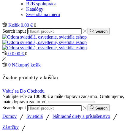
B2B spolupráca
Katalógy
Svietidlá na mieru
Košík
0.00
€
0
Search input
Search
0
0.00
€
0
0
Nákupný košík
Žiadne produkty v košíku.
Vrátiť sa Do Obchodu
Nakúpte ešte za
100.00
€
a máte dopravu zadarmo!
Gratulujeme,
máte dopravu zadarmo!
Search input
Search
/
/
/
Domov
Svietidlá
Náhradné diely a príslušenstvo
/
Zástrčky