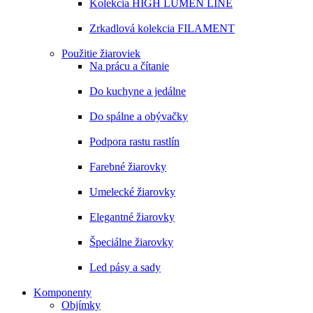
Kolekcia HIGH LUMEN LINE
Zrkadlová kolekcia FILAMENT
Použitie žiaroviek
Na prácu a čítanie
Do kuchyne a jedálne
Do spálne a obývačky
Podpora rastu rastlín
Farebné žiarovky
Umelecké žiarovky
Elegantné žiarovky
Špeciálne žiarovky
Led pásy a sady
Komponenty
Objímky