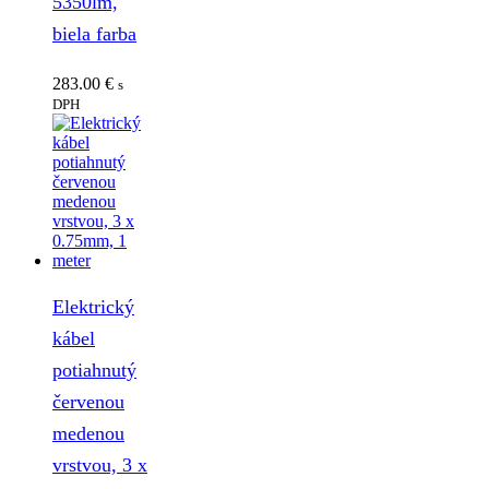
5350lm,
biela farba
283.00
€
s
DPH
Elektrický
kábel
potiahnutý
červenou
medenou
vrstvou, 3 x