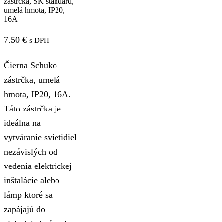
zástrčka, SK štandard,
umelá hmota, IP20,
16A
7.50
€
s DPH
Čierna Schuko
zástrčka, umelá
hmota, IP20, 16A.
Táto zástrčka je
ideálna na
vytváranie svietidiel
nezávislých od
vedenia elektrickej
inštalácie alebo
lámp ktoré sa
zapájajú do