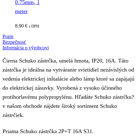
0.75mm, 1
meter
8.90
€
s DPH
Popis
Bezpečnosť
Informácia o výrobcovi
Čierna Schuko zástrčka, umelá hmota, IP20, 16A. Táto
zástrčka je ideálna na vytváranie svietidiel nezávislých od
vedenia elektrickej inštalácie alebo lámp ktoré sa zapájajú
do elektrickej zásuvky. Vyrobená z vysoko účinného
protihorlavému polypropylénu. Hľadáte Schuko zástrčku?
v našom obchode nájdete široký sortiment Schuko
zástrčiek.
Priama Schuko zástrčka 2P+T 16A S31.