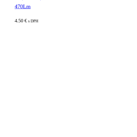
470Lm
4.50
€
s DPH