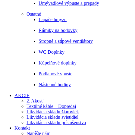
Umývadlové výpuste a prepady
Ostatné
Lapače hmyzu
Rámiky na bodovky
Stropné a stĺpové ventilátory
WC Doplnky
Kúpelňové doplnky
Podlahové vpuste
Nástenné hodiny
AKCIE
2. Akosť
Textilné káble – Dopredaj
Likvidácia skladu žiaroviek
Likvidácia skladu svietidiel
Likvidácia skladu príslušenstva
Kontakt
Napíšte nám