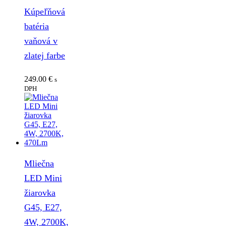
Kúpeľňová
batéria
vaňová v
zlatej farbe
249.00
€
s
DPH
Mliečna
LED Mini
žiarovka
G45, E27,
4W, 2700K,