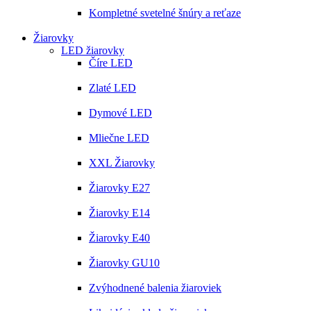
Kompletné svetelné šnúry a reťaze
Žiarovky
LED žiarovky
Číre LED
Zlaté LED
Dymové LED
Mliečne LED
XXL Žiarovky
Žiarovky E27
Žiarovky E14
Žiarovky E40
Žiarovky GU10
Zvýhodnené balenia žiaroviek