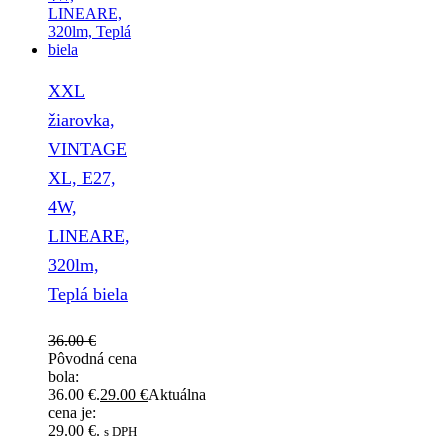
XXL
žiarovka,
VINTAGE
XL, E27,
4W,
LINEARE,
320lm,
Teplá biela
36.00
€
Pôvodná cena
bola:
36.00 €.
29.00
€
Aktuálna
cena je:
29.00 €.
s DPH