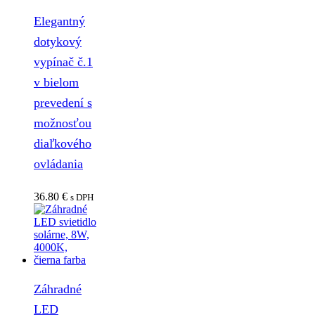
Elegantný
dotykový
vypínač č.1
v bielom
prevedení s
možnosťou
diaľkového
ovládania
36.80
€
s DPH
Záhradné
LED