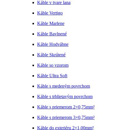
Káble v tvare lana
Káble Vertigo
Káble Marlene
Káble Bavlnené
Káble Hodvábne
Káble Skrútené
Káble so vzorom
Káble Ultra Soft
Káble s medeným povrchom
Káble s trblietavým povrchom
Káble s priemerom 2×0,75mm²
Káble s priemerom 3×0,75mm²
Káble do exteriéru 2×1,00mm²