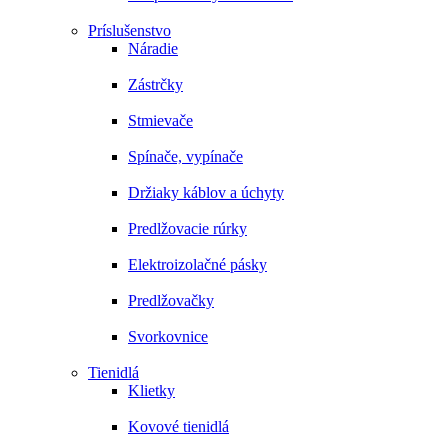
Príslušenstvo
Náradie
Zástrčky
Stmievače
Spínače, vypínače
Držiaky káblov a úchyty
Predlžovacie rúrky
Elektroizolačné pásky
Predlžovačky
Svorkovnice
Tienidlá
Klietky
Kovové tienidlá