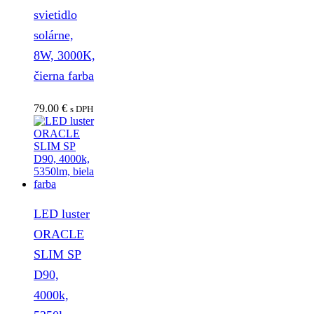
svietidlo
solárne,
8W, 3000K,
čierna farba
79.00
€
s DPH
LED luster
ORACLE
SLIM SP
D90,
4000k,