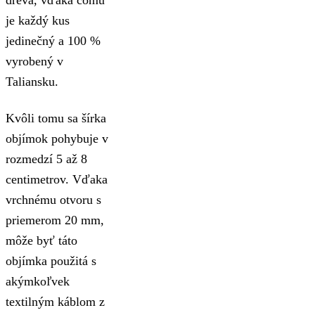
dreva, vďaka čomu
je každý kus
jedinečný a 100 %
vyrobený v
Taliansku.
Kvôli tomu sa šírka
objímok pohybuje v
rozmedzí 5 až 8
centimetrov. Vďaka
vrchnému otvoru s
priemerom 20 mm,
môže byť táto
objímka použitá s
akýmkoľvek
textilným káblom z