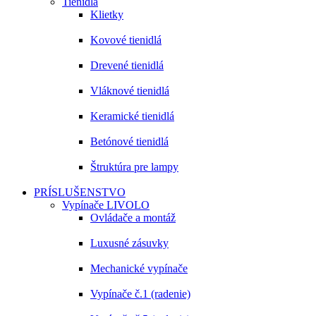
Tienidlá
Klietky
Kovové tienidlá
Drevené tienidlá
Vláknové tienidlá
Keramické tienidlá
Betónové tienidlá
Štruktúra pre lampy
PRÍSLUŠENSTVO
Vypínače LIVOLO
Ovládače a montáž
Luxusné zásuvky
Mechanické vypínače
Vypínače č.1 (radenie)