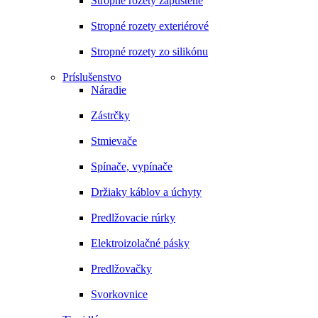
Stropné rozety zapustené
Stropné rozety exteriérové
Stropné rozety zo silikónu
Príslušenstvo
Náradie
Zástrčky
Stmievače
Spínače, vypínače
Držiaky káblov a úchyty
Predlžovacie rúrky
Elektroizolačné pásky
Predlžovačky
Svorkovnice