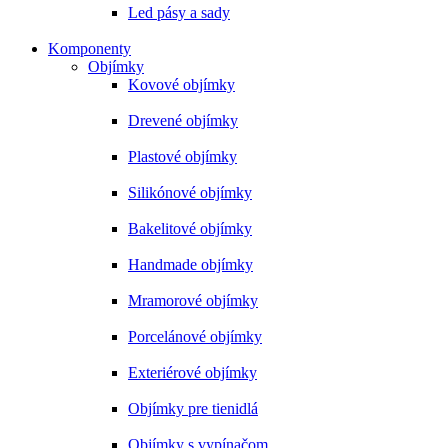
Led pásy a sady
Komponenty
Objímky
Kovové objímky
Drevené objímky
Plastové objímky
Silikónové objímky
Bakelitové objímky
Handmade objímky
Mramorové objímky
Porcelánové objímky
Exteriérové objímky
Objímky pre tienidlá
Objímky s vypínačom