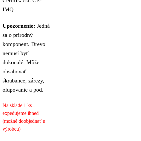
Certifikácia: CE-
IMQ
Upozornenie:
Jedná
sa o prírodný
komponent. Drevo
nemusí byť
dokonalé. Môže
obsahovať
škrabance, zárezy,
olupovanie a pod.
Na sklade 1 ks -
expedujeme ihneď
(možné doobjednať u
výrobcu)