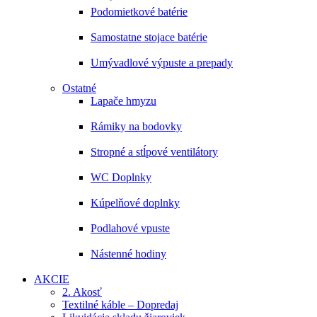
Podomietkové batérie
Samostatne stojace batérie
Umývadlové výpuste a prepady
Ostatné
Lapače hmyzu
Rámiky na bodovky
Stropné a stĺpové ventilátory
WC Doplnky
Kúpelňové doplnky
Podlahové vpuste
Nástenné hodiny
AKCIE
2. Akosť
Textilné káble – Dopredaj