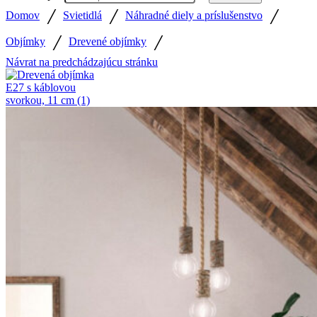
/
/
/
Domov
Svietidlá
Náhradné diely a príslušenstvo
/
/
Objímky
Drevené objímky
Návrat na predchádzajúcu stránku