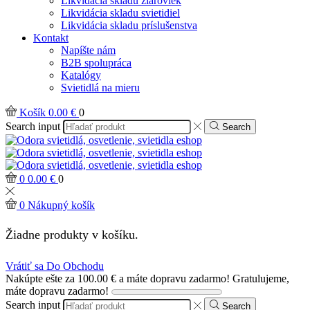
Likvidácia skladu žiaroviek
Likvidácia skladu svietidiel
Likvidácia skladu príslušenstva
Kontakt
Napíšte nám
B2B spolupráca
Katalógy
Svietidlá na mieru
Košík
0.00
€
0
Search input
Search
0
0.00
€
0
0
Nákupný košík
Žiadne produkty v košíku.
Vrátiť sa Do Obchodu
Nakúpte ešte za
100.00
€
a máte dopravu zadarmo!
Gratulujeme,
máte dopravu zadarmo!
Search input
Search