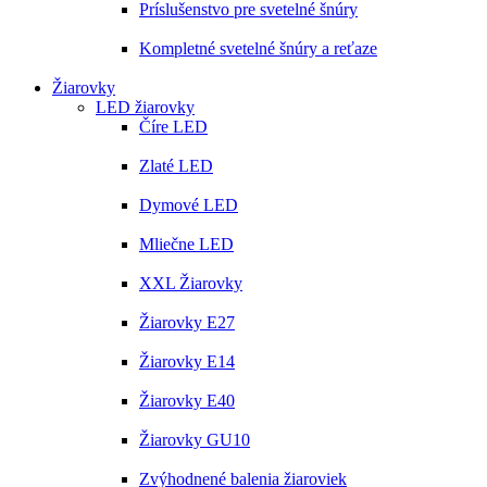
Príslušenstvo pre svetelné šnúry
Kompletné svetelné šnúry a reťaze
Žiarovky
LED žiarovky
Číre LED
Zlaté LED
Dymové LED
Mliečne LED
XXL Žiarovky
Žiarovky E27
Žiarovky E14
Žiarovky E40
Žiarovky GU10
Zvýhodnené balenia žiaroviek