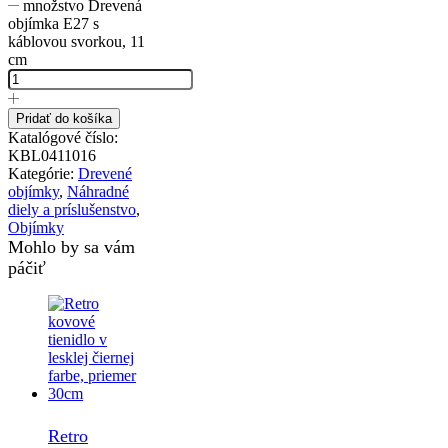
množstvo Drevená
objímka E27 s
káblovou svorkou, 11
cm
Pridať do košíka
Katalógové číslo:
KBL0411016
Kategórie:
Drevené
objímky
,
Náhradné
diely a príslušenstvo
,
Objímky
Mohlo by sa vám
páčiť
Retro