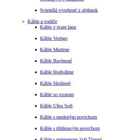
Svietidlá vyrobené z objímok
Káble a vodiče
Káble v tvare lana
Káble Vertigo
Káble Marlene
Káble Bavlnené
Káble Hodvábne
Káble Skrútené
Káble so vzorom
Káble Ultra Soft
Káble s medeným povrchom
Káble s trblietavým povrchom
Káble s priemerom 2×0,75mm²