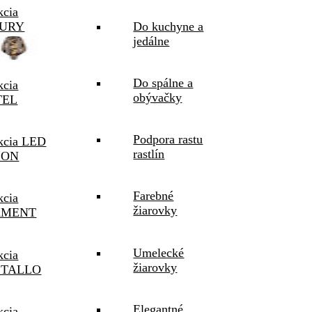
kcia
URY
Do kuchyne a
jedálne
Do spálne a
kcia
obývačky
TEL
Podpora rastu
kcia LED
rastlín
SON
Farebné
kcia
žiarovky
AMENT
Umelecké
kcia
žiarovky
STALLO
Elegantné
kcia