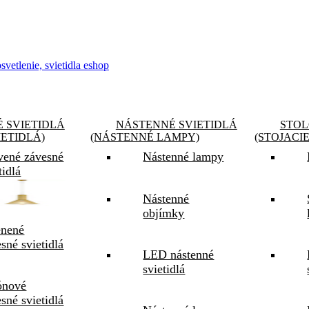
 SVIETIDLÁ
NÁSTENNÉ SVIETIDLÁ
STOL
IETIDLÁ)
(NÁSTENNÉ LAMPY)
(STOJACI
vené závesné
Nástenné lampy
tidlá
Nástenné
objímky
enené
sné svietidlá
LED nástenné
svietidlá
ónové
sné svietidlá