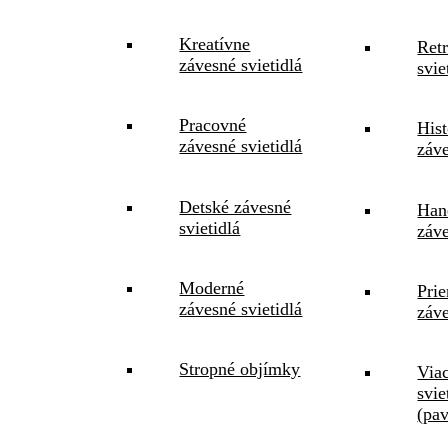
Kreatívne
Ret
závesné svietidlá
svie
Pracovné
Hist
závesné svietidlá
záve
Detské závesné
Han
svietidlá
záve
Moderné
Pri
závesné svietidlá
záve
Stropné objímky
Via
svie
(pa