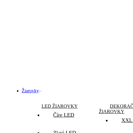
Žiarovky
LED ŽIAROVKY
DEKORA
ŽIAROVKY
Číre LED
XXL 
Zlaté LED