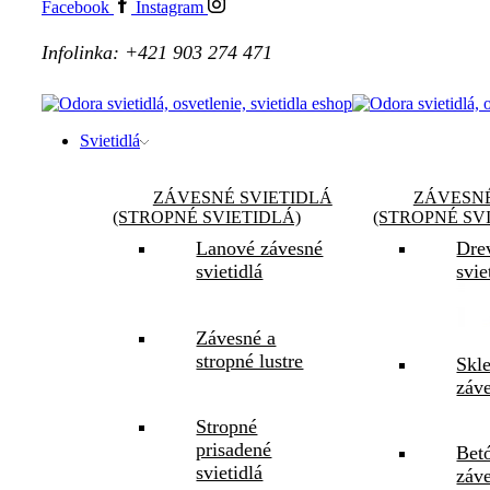
Facebook
Instagram
Infolinka: +421 903 274 471
Svietidlá
ZÁVESNÉ SVIETIDLÁ
ZÁVESNÉ
(STROPNÉ SVIETIDLÁ)
(STROPNÉ SV
Lanové závesné
Dre
svietidlá
svie
Závesné a
stropné lustre
Skl
záve
Stropné
prisadené
Bet
svietidlá
záve