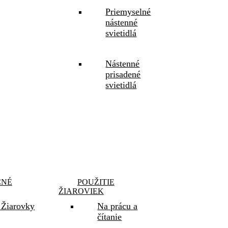
Priemyselné
nástenné
svietidlá
Nástenné
prisadené
svietidlá
ČNÉ
POUŽITIE
ŽIAROVIEK
Žiarovky
Na prácu a
čítanie