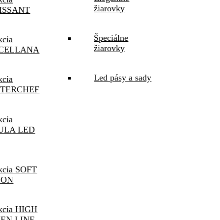
žiarovky
ISSANT
Špeciálne
kcia
žiarovky
CELLANA
Led pásy a sady
kcia
TERCHEF
kcia
ULA LED
kcia SOFT
SON
kcia HIGH
EN LINE