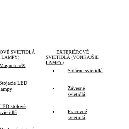
OVÉ SVIETIDLÁ
EXTERIÉROVÉ
E LAMPY)
SVIETIDLÁ (VONKAJŠIE
LAMPY)
Magnetico®
Solárne svietidlá
Stojacie LED
Závesné
lampy
svietidlá
LED stolové
Pracovné
svietidlá
svietidlá