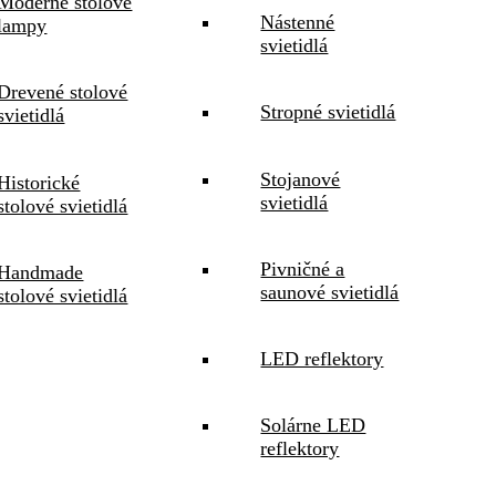
Moderné stolové
Nástenné
lampy
svietidlá
Drevené stolové
Stropné svietidlá
svietidlá
Stojanové
Historické
svietidlá
stolové svietidlá
Pivničné a
Handmade
saunové svietidlá
stolové svietidlá
LED reflektory
Solárne LED
reflektory