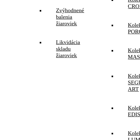
CRO
Zvýhodnené
balenia
žiaroviek
Kole
POR
Likvidácia
skladu
Kole
žiaroviek
MAS
Kole
SEG
ART
Kole
EDI
Kole
LUM