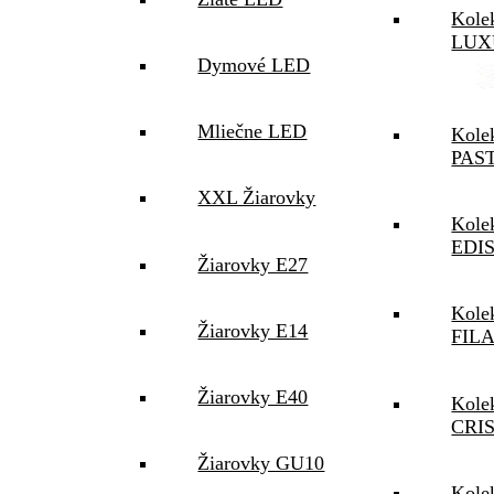
Kole
LUX
Dymové LED
Mliečne LED
Kole
PAS
XXL Žiarovky
Kole
EDI
Žiarovky E27
Kole
Žiarovky E14
FIL
Žiarovky E40
Kole
CRI
Žiarovky GU10
Kole