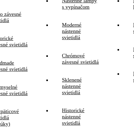
Nástenné lampy
s vypínačom
ro závesné
tidlá
Moderné
nástenné
svietidlá
orické
sné svietidlá
Chrómové
závesné svietidlá
dmade
sné svietidlá
Sklenené
nástenné
emyselné
svietidlá
sné svietidlá
Historické
cpäticové
nástenné
tidlá
svietidlá
vúky)