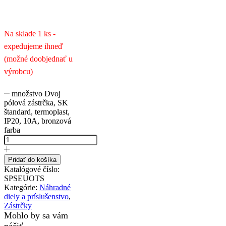
Na sklade 1 ks -
expedujeme ihneď
(možné doobjednať u
výrobcu)
množstvo Dvoj
pólová zástrčka, SK
štandard, termoplast,
IP20, 10A, bronzová
farba
Pridať do košíka
Katalógové číslo:
SPSEUOTS
Kategórie:
Náhradné
diely a príslušenstvo
,
Zástrčky
Mohlo by sa vám
páčiť