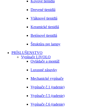
Kovové tienidlá
Drevené tienidlá
Vláknové tienidlá
Keramické tienidlá
Betónové tienidlá
Štruktúra pre lampy
PRÍSLUŠENSTVO
Vypínače LIVOLO
Ovládače a montáž
Luxusné zásuvky
Mechanické vypínače
Vypínače č.1 (radenie)
Vypínače č.5 (radenie)
Vypínače č.6 (radenie)