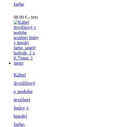
farbe
98.00
€
s DPH
Kábel
dvojžilový
v podobe
textilnej
šnúry v
hnedej
farbe,