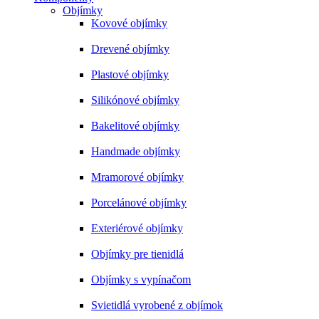
Objímky
Kovové objímky
Drevené objímky
Plastové objímky
Silikónové objímky
Bakelitové objímky
Handmade objímky
Mramorové objímky
Porcelánové objímky
Exteriérové objímky
Objímky pre tienidlá
Objímky s vypínačom
Svietidlá vyrobené z objímok