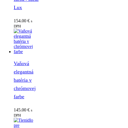
Lux
154.00
€
s
DPH
Vaňová
elegantná
batéria v
chrómovej
farbe
145.00
€
s
DPH