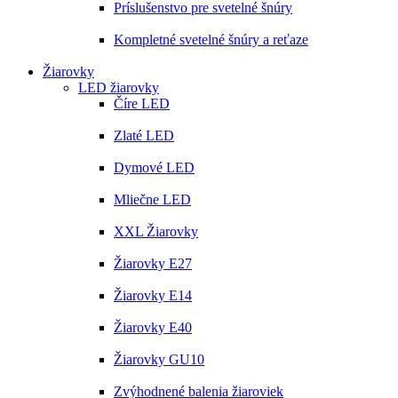
Príslušenstvo pre svetelné šnúry
Kompletné svetelné šnúry a reťaze
Žiarovky
LED žiarovky
Číre LED
Zlaté LED
Dymové LED
Mliečne LED
XXL Žiarovky
Žiarovky E27
Žiarovky E14
Žiarovky E40
Žiarovky GU10
Zvýhodnené balenia žiaroviek