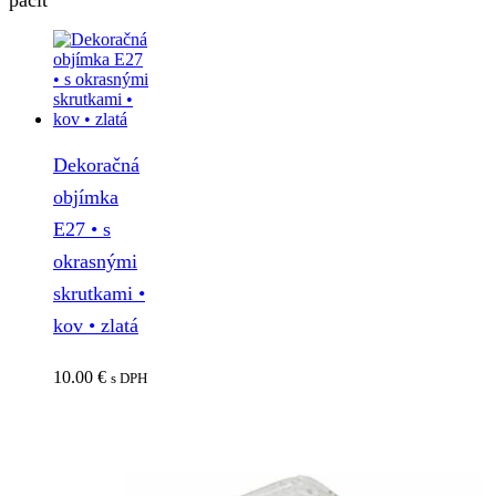
Dekoračná
objímka
E27 • s
okrasnými
skrutkami •
kov • zlatá
10.00
€
s DPH