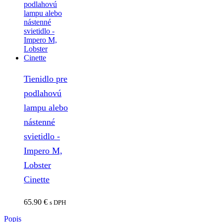
Tienidlo pre
podlahovú
lampu alebo
nástenné
svietidlo -
Impero M,
Lobster
Cinette
65.90
€
s DPH
Popis