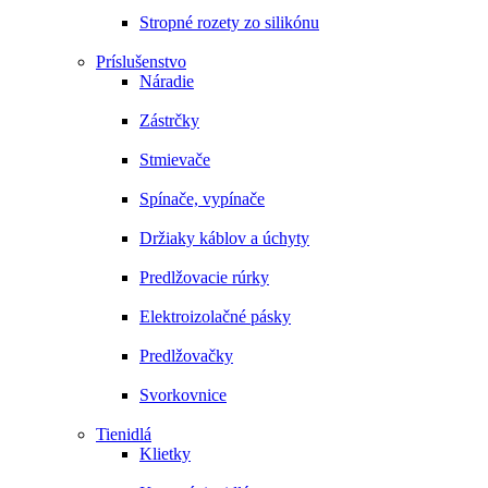
Stropné rozety zo silikónu
Príslušenstvo
Náradie
Zástrčky
Stmievače
Spínače, vypínače
Držiaky káblov a úchyty
Predlžovacie rúrky
Elektroizolačné pásky
Predlžovačky
Svorkovnice
Tienidlá
Klietky