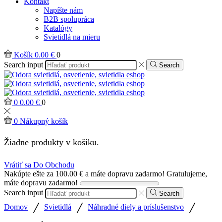
Kontakt
Napíšte nám
B2B spolupráca
Katalógy
Svietidlá na mieru
Košík
0.00
€
0
Search input
Search
0
0.00
€
0
0
Nákupný košík
Žiadne produkty v košíku.
Vrátiť sa Do Obchodu
Nakúpte ešte za
100.00
€
a máte dopravu zadarmo!
Gratulujeme,
máte dopravu zadarmo!
Search input
Search
/
/
/
Domov
Svietidlá
Náhradné diely a príslušenstvo