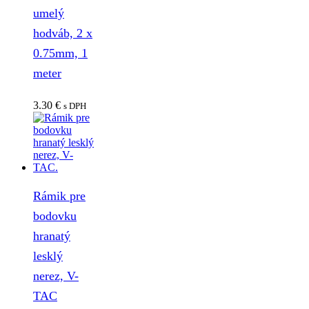
umelý
hodváb, 2 x
0.75mm, 1
meter
3.30
€
s DPH
Rámik pre
bodovku
hranatý
lesklý
nerez, V-
TAC