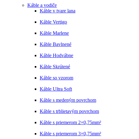
Káble a vodiče
Káble v tvare lana
Káble Vertigo
Káble Marlene
Káble Bavlnené
Káble Hodvábne
Káble Skrútené
Káble so vzorom
Káble Ultra Soft
Káble s medeným povrchom
Káble s trblietavým povrchom
Káble s priemerom 2×0,75mm²
Káble s priemerom 3×0,75mm²