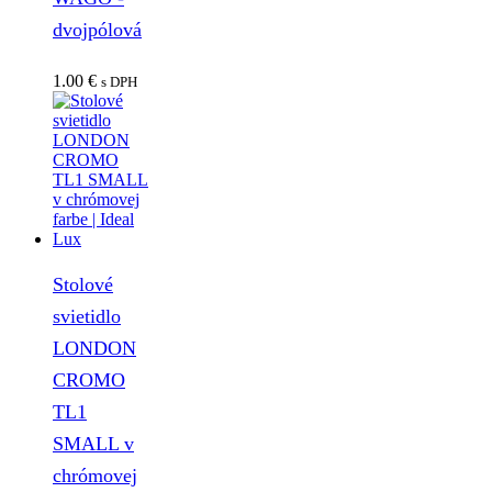
dvojpólová
1.00
€
s DPH
Stolové
svietidlo
LONDON
CROMO
TL1
SMALL v
chrómovej