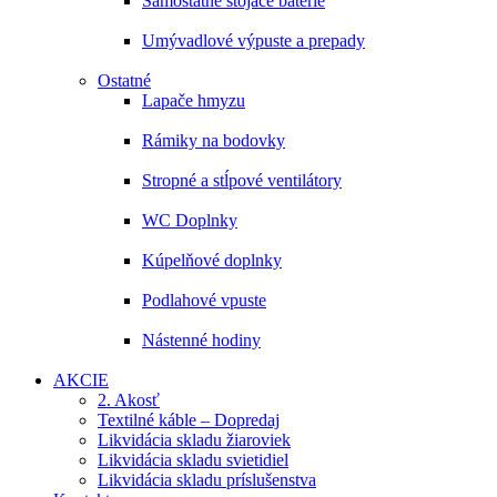
Samostatne stojace batérie
Umývadlové výpuste a prepady
Ostatné
Lapače hmyzu
Rámiky na bodovky
Stropné a stĺpové ventilátory
WC Doplnky
Kúpelňové doplnky
Podlahové vpuste
Nástenné hodiny
AKCIE
2. Akosť
Textilné káble – Dopredaj
Likvidácia skladu žiaroviek
Likvidácia skladu svietidiel
Likvidácia skladu príslušenstva