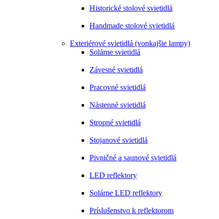
Historické stolové svietidlá
Handmade stolové svietidlá
Exteriérové svietidlá (vonkajšie lampy)
Solárne svietidlá
Závesné svietidlá
Pracovné svietidlá
Nástenné svietidlá
Stropné svietidlá
Stojanové svietidlá
Pivničné a saunové svietidlá
LED reflektory
Solárne LED reflektory
Príslušenstvo k reflektorom