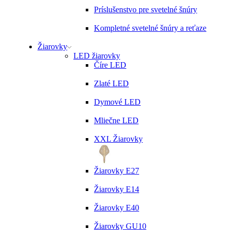
Príslušenstvo pre svetelné šnúry
Kompletné svetelné šnúry a reťaze
Žiarovky
LED žiarovky
Číre LED
Zlaté LED
Dymové LED
Mliečne LED
XXL Žiarovky
Žiarovky E27
Žiarovky E14
Žiarovky E40
Žiarovky GU10