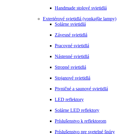
Handmade stolové svietidlá
Exteriérové svietidlá (vonkajšie lampy)
Solárne svietidlá
Závesné svietidlá
Pracovné svietidlá
Nástenné svietidlá
Stropné svietidlá
Stojanové svietidlá
Pivničné a saunové svietidlá
LED reflektory
Solárne LED reflektory
Príslušenstvo k reflektorom
Príslušenstvo pre svetelné šnúry