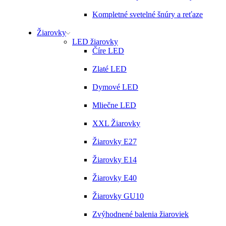
Kompletné svetelné šnúry a reťaze
Žiarovky
LED žiarovky
Číre LED
Zlaté LED
Dymové LED
Mliečne LED
XXL Žiarovky
Žiarovky E27
Žiarovky E14
Žiarovky E40
Žiarovky GU10
Zvýhodnené balenia žiaroviek