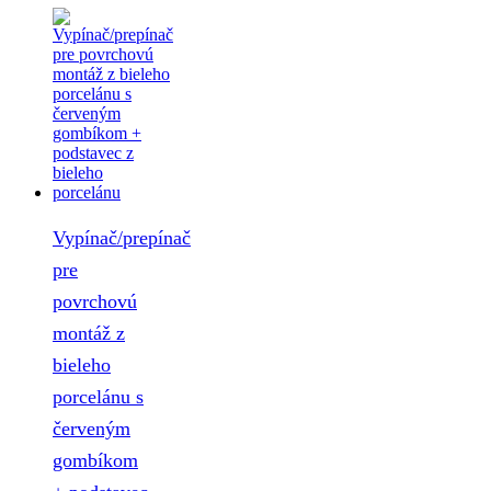
Vypínač/prepínač
pre
povrchovú
montáž z
bieleho
porcelánu s
červeným
gombíkom