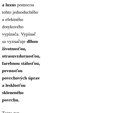
a luxus
pomocou
tohto jednoduchého
a efektného
dotykového
vypínača. Vypínač
sa vyznačuje
dlhou
životnosťou,
otrasuvzdornosťou,
farebnou stálosťou,
pevnosťou
povrchových úprav
a lesklosťou
skleneného
povrchu.
Tento typ