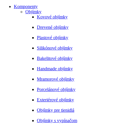
Komponenty
Objímky
Kovové objímky
Drevené objímky
Plastové objímky
Silikónové objímky
Bakelitové objímky
Handmade objímky
Mramorové objímky
Porcelánové objímky
Exteriérové objímky
Objímky pre tienidlá
Objímky s vypínačom