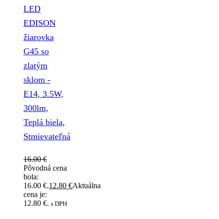
LED
EDISON
žiarovka
G45 so
zlatým
sklom -
E14, 3.5W,
300lm,
Teplá biela,
Stmievateľná
16.00
€
Pôvodná cena
bola:
16.00 €.
12.80
€
Aktuálna
cena je:
12.80 €.
s DPH