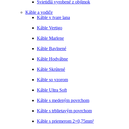
Svietidlá vyrobené z objímok
Káble a vodiče
Káble v tvare lana
Káble Vertigo
Káble Marlene
Káble Bavlnené
Káble Hodvábne
Káble Skrútené
Káble so vzorom
Káble Ultra Soft
Káble s medeným povrchom
Káble s trblietavým povrchom
Káble s priemerom 2×0,75mm²