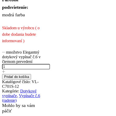
podsvietenie:
modrá farba
Skladom u výrobcu ( o
dobe dodania budete
informovaní )
množstvo Elegantný
dotykový vypínač č.6 v
čiernom prevedení
Pridať do košíka
Katalógové číslo:
VL-
C701S-12
Kategórie:
Dotykové
vypínače
,
Vypínače č.6
(radenie)
Mohlo by sa vám
páčiť