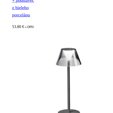
+ podstavec
z bieleho
porcelánu
53.80
€
s DPH