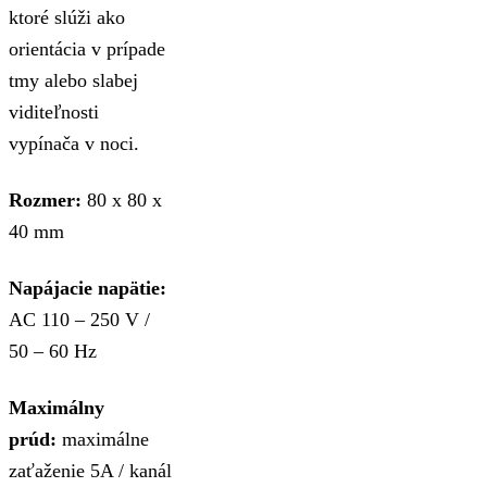
ktoré slúži ako
orientácia v prípade
tmy alebo slabej
viditeľnosti
vypínača v noci.
Rozmer:
80 x 80 x
40 mm
Napájacie napätie:
AC 110 – 250 V /
50 – 60 Hz
Maximálny
prúd:
maximálne
zaťaženie 5A / kanál