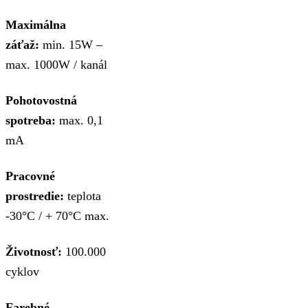
Maximálna
záťaž:
min. 15W –
max. 1000W / kanál
Pohotovostná
spotreba:
max. 0,1
mA
Pracovné
prostredie:
teplota
-30°C / + 70°C max.
Životnosť:
100.000
cyklov
Farebné