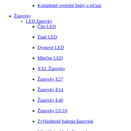
Kompletné svetelné šnúry a reťaze
Žiarovky
LED žiarovky
Číre LED
Zlaté LED
Dymové LED
Mliečne LED
XXL Žiarovky
Žiarovky E27
Žiarovky E14
Žiarovky E40
Žiarovky GU10
Zvýhodnené balenia žiaroviek