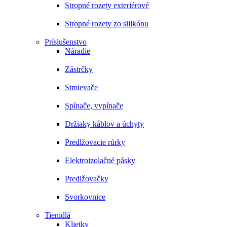
Stropné rozety exteriérové
Stropné rozety zo silikónu
Príslušenstvo
Náradie
Zástrčky
Stmievače
Spínače, vypínače
Držiaky káblov a úchyty
Predlžovacie rúrky
Elektroizolačné pásky
Predlžovačky
Svorkovnice
Tienidlá
Klietky