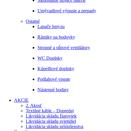
Samostatne stojace batérie
Umývadlové výpuste a prepady
Ostatné
Lapače hmyzu
Rámiky na bodovky
Stropné a stĺpové ventilátory
WC Doplnky
Kúpelňové doplnky
Podlahové vpuste
Nástenné hodiny
AKCIE
2. Akosť
Textilné káble – Dopredaj
Likvidácia skladu žiaroviek
Likvidácia skladu svietidiel
Likvidácia skladu príslušenstva