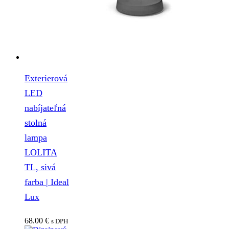
Exterierová
LED
nabíjateľná
stolná
lampa
LOLITA
TL, sivá
farba | Ideal
Lux
68.00
€
s DPH