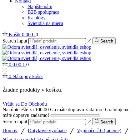
Kontakt
Napíšte nám
B2B spolupráca
Katalógy
Svietidlá na mieru
Košík
0.00
€
0
Search input
Search
0
0.00
€
0
0
Nákupný košík
Žiadne produkty v košíku.
Vrátiť sa Do Obchodu
Nakúpte ešte za
100.00
€
a máte dopravu zadarmo!
Gratulujeme,
máte dopravu zadarmo!
Search input
Search
/
/
/
Domov
Dotykové vypínače
Vypínače č.6 (radenie)
Návrat na predchádzajúcu stránku