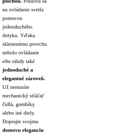
plochou.
Používa sa
na ovládanie svetla
pomocou
jednoduchého
dotyku. Vďaka
sklenenému povrchu
nebolo ovládanie
ešte nikdy také
jednoduché a
elegantné zároveň.
Už nemusíte
mechanický stláčať
čidlá, gombíky
alebo iné diely.
Doprajte svojmu
domovu eleganciu