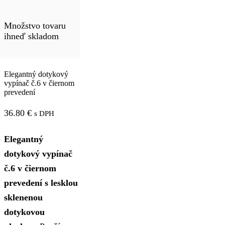
Množstvo tovaru
ihneď skladom
Elegantný dotykový
vypínač č.6 v čiernom
prevedení
36.80
€
s DPH
Elegantný
dotykový vypínač
č.6 v čiernom
prevedení s lesklou
sklenenou
dotykovou