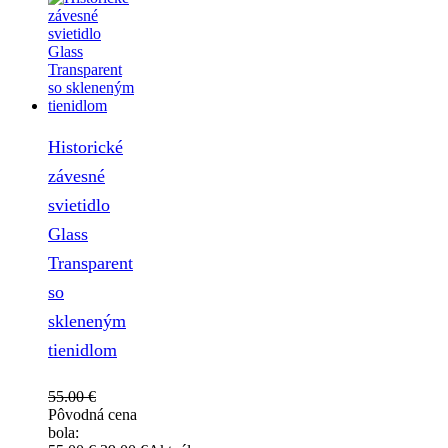
Historické
závesné
svietidlo
Glass
Transparent
so
skleneným
tienidlom
55.00
€
Pôvodná cena
bola: