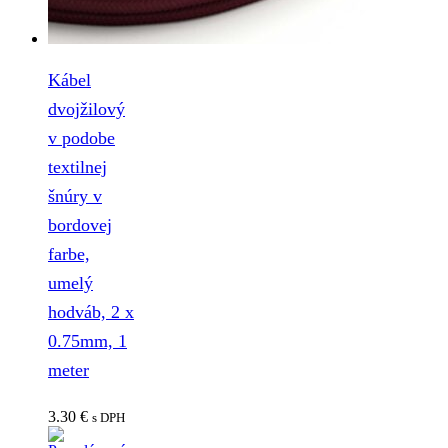
Kábel
dvojžilový
v podobe
textilnej
šnúry v
bordovej
farbe,
umelý
hodváb, 2 x
0.75mm, 1
meter
3.30
€
s DPH