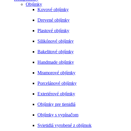
Objímky
Kovové objímky
Drevené objímky
Plastové objímky
Silikónové objímky
Bakelitové objímky
Handmade objímky
Mramorové objímky
Porcelánové objímky
Exteriérové objímky
Objímky pre tienidlá
Objímky s vypínačom
Svietidlá vyrobené z objímok