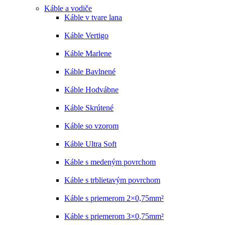
Káble a vodiče
Káble v tvare lana
Káble Vertigo
Káble Marlene
Káble Bavlnené
Káble Hodvábne
Káble Skrútené
Káble so vzorom
Káble Ultra Soft
Káble s medeným povrchom
Káble s trblietavým povrchom
Káble s priemerom 2×0,75mm²
Káble s priemerom 3×0,75mm²