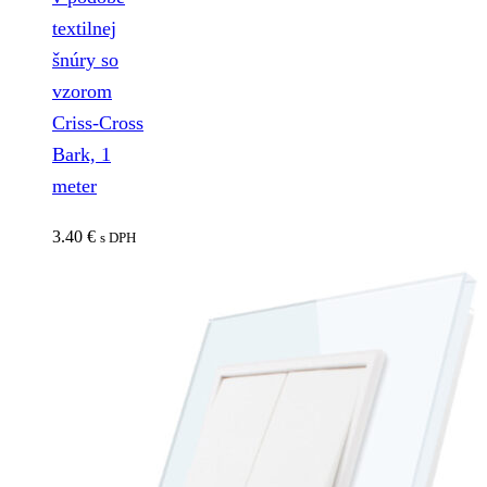
textilnej
šnúry so
vzorom
Criss-Cross
Bark, 1
meter
3.40
€
s DPH