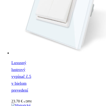
Luxusný
lustrový
vypínač č.5
v bielom
prevedení
23.70
€
s DPH