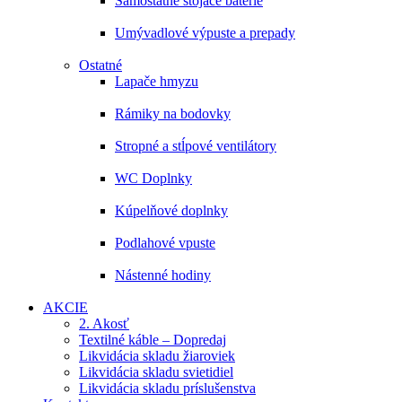
Samostatne stojace batérie
Umývadlové výpuste a prepady
Ostatné
Lapače hmyzu
Rámiky na bodovky
Stropné a stĺpové ventilátory
WC Doplnky
Kúpelňové doplnky
Podlahové vpuste
Nástenné hodiny
AKCIE
2. Akosť
Textilné káble – Dopredaj
Likvidácia skladu žiaroviek
Likvidácia skladu svietidiel
Likvidácia skladu príslušenstva