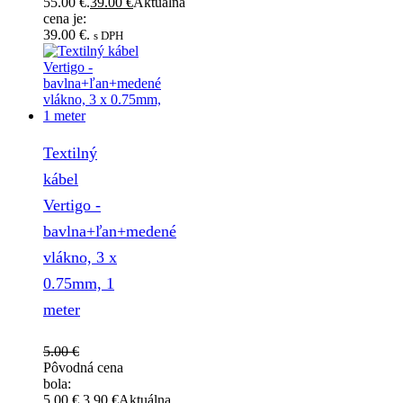
55.00 €.
39.00
€
Aktuálna
cena je:
39.00 €.
s DPH
Textilný
kábel
Vertigo -
bavlna+ľan+medené
vlákno, 3 x
0.75mm, 1
meter
5.00
€
Pôvodná cena
bola:
5.00 €.
3.90
€
Aktuálna