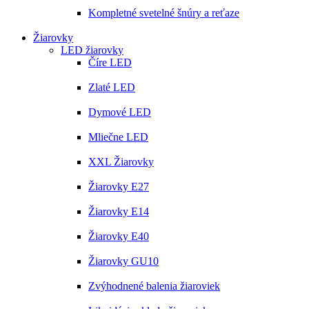
Kompletné svetelné šnúry a reťaze
Žiarovky
LED žiarovky
Číre LED
Zlaté LED
Dymové LED
Mliečne LED
XXL Žiarovky
Žiarovky E27
Žiarovky E14
Žiarovky E40
Žiarovky GU10
Zvýhodnené balenia žiaroviek