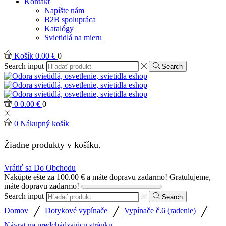
Kontakt
Napíšte nám
B2B spolupráca
Katalógy
Svietidlá na mieru
Košík
0.00
€
0
Search input
Search
0
0.00
€
0
0
Nákupný košík
Žiadne produkty v košíku.
Vrátiť sa Do Obchodu
Nakúpte ešte za
100.00
€
a máte dopravu zadarmo!
Gratulujeme,
máte dopravu zadarmo!
Search input
Search
/
/
/
Domov
Dotykové vypínače
Vypínače č.6 (radenie)
Návrat na predchádzajúcu stránku