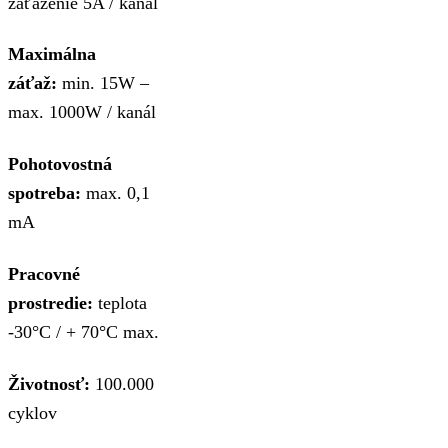
zaťaženie 5A / kanál
Maximálna
záťaž:
min. 15W –
max. 1000W / kanál
Pohotovostná
spotreba:
max. 0,1
mA
Pracovné
prostredie:
teplota
-30°C / + 70°C max.
Životnosť:
100.000
cyklov