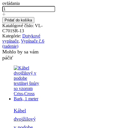
ovládania
Pridať do košíka
Katalógové číslo:
VL-
C701SR-13
Kategórie:
Dotykové
vypínače
,
Vypínače č.6
(radenie)
Mohlo by sa vám
páčiť
Kábel
dvojžilový
v podobe