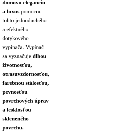
domovu eleganciu
a luxus
pomocou
tohto jednoduchého
a efektného
dotykového
vypínača. Vypínač
sa vyznačuje
dlhou
životnosťou,
otrasuvzdornosťou,
farebnou stálosťou,
pevnosťou
povrchových úprav
a lesklosťou
skleneného
povrchu.