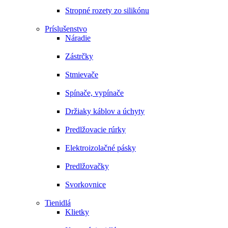
Stropné rozety zo silikónu
Príslušenstvo
Náradie
Zástrčky
Stmievače
Spínače, vypínače
Držiaky káblov a úchyty
Predlžovacie rúrky
Elektroizolačné pásky
Predlžovačky
Svorkovnice
Tienidlá
Klietky