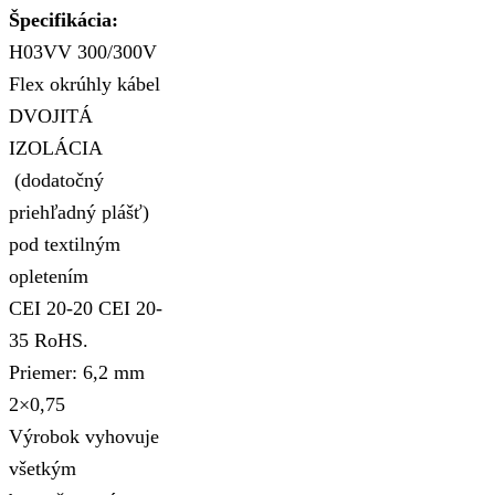
Špecifikácia:
H03VV 300/300V
Flex okrúhly kábel
DVOJITÁ
IZOLÁCIA
(dodatočný
priehľadný plášť)
pod textilným
opletením
CEI 20-20 CEI 20-
35 RoHS.
Priemer: 6,2 mm
2×0,75
Výrobok vyhovuje
všetkým