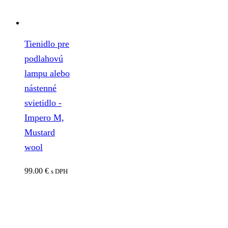
Tienidlo pre
podlahovú
lampu alebo
nástenné
svietidlo -
Impero M,
Mustard
wool
99.00
€
s DPH