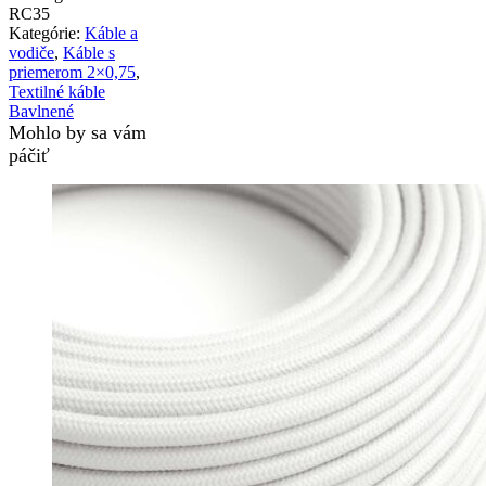
RC35
Kategórie:
Káble a
vodiče
,
Káble s
priemerom 2×0,75
,
Textilné káble
Bavlnené
Mohlo by sa vám
páčiť