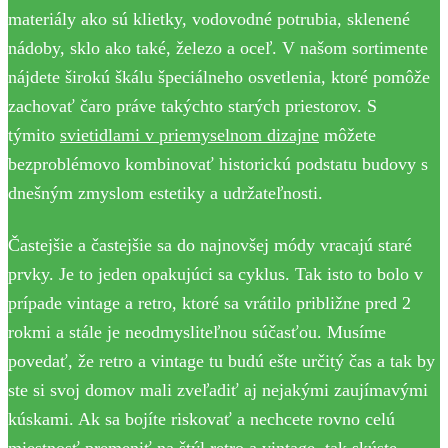
materiály ako sú klietky, vodovodné potrubia, sklenené
nádoby, sklo ako také, železo a oceľ. V našom sortimente
nájdete širokú škálu špeciálneho osvetlenia, ktoré pomôže
zachovať čaro práve takýchto starých priestorov. S
týmito
svietidlami v priemyselnom dizajne
môžete
bezproblémovo kombinovať historickú podstatu budovy s
dnešným zmyslom estetiky a udržateľnosti.
Častejšie a častejšie sa do najnovšej módy vracajú staré
prvky. Je to jeden opakujúci sa cyklus. Tak isto to bolo v
prípade vintage a retro, ktoré sa vrátilo približne pred 2
rokmi a stále je neodmysliteľnou súčasťou. Musíme
povedať, že retro a vintage tu budú ešte určitý čas a tak by
ste si svoj domov mali zveľadiť aj nejakými zaujímavými
kúskami. Ak sa bojíte riskovať a nechcete rovno celú
miestnosť premeniť na štýl retro a vintage, tak skúste