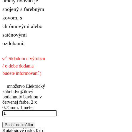
umelý hodváb je
spojený s farebným
kovom, s
chrómovými alebo
saténovými
ozdobami.
Skladom u výrobcu
( o dobe dodania
budete informovaní )
množstvo Elektrický
kábel dvojžilový
potiahnutý bavlnou v
červenej farbe, 2 x
0.75mm, 1 meter
Pridať do košíka
Katalógové číslo:
075-