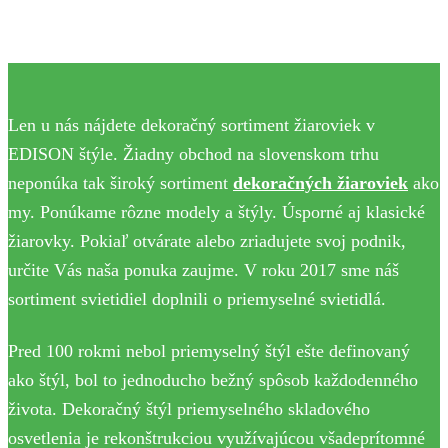
Len u nás nájdete dekoračný sortiment žiaroviek v
EDISON štýle. Žiadny obchod na slovenskom trhu
neponúka tak široký sortiment
dekoračných žiaroviek
ako
my. Ponúkame rôzne modely a štýly. Úsporné aj klasické
žiarovky. Pokiaľ otvárate alebo zriadujete svoj podnik,
určite Vás naša ponuka zaujme. V roku 2017 sme náš
sortiment svietidiel doplnili o priemyselné svietidlá.
Pred 100 rokmi nebol priemyselný štýl ešte definovaný
ako štýl, bol to jednoducho bežný spôsob každodenného
života. Dekoračný štýl priemyselného skladového
osvetlenia je rekonštrukciou využívajúcou všadeprítomné