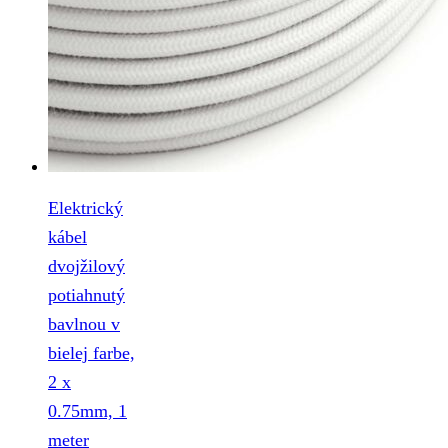
Elektrický
kábel
dvojžilový
potiahnutý
bavlnou v
bielej farbe,
2 x
0.75mm, 1
meter