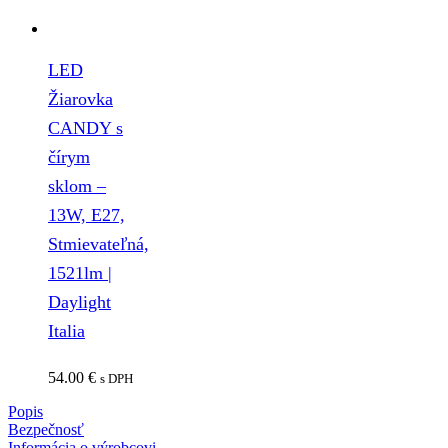
LED
Žiarovka
CANDY s
čírym
sklom –
13W, E27,
Stmievateľná,
1521lm |
Daylight
Italia
54.00
€
s DPH
Popis
Bezpečnosť
Informácia o výrobcovi