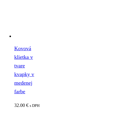
Kovová
klietka v
tvare
kvapky v
medenej
farbe
32.00
€
s DPH