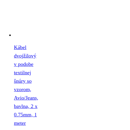
Kábel
dvojžilový
v podobe
textilnej
šnúry so
vzorom,
Avio/Jeans,
bavlna, 2 x
0.75mm, 1
meter