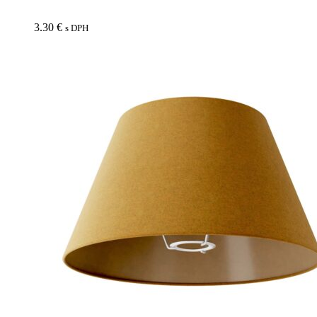
3.30
€
s DPH