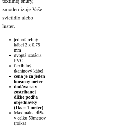
textilnej šnúry,
zmodernizuje Vaše
svietidlo alebo
luster.
jednofarebný
kábel 2 x 0,75
mm
dvojitá izolácia
PVC
flexibilný
tkaninový kábel
cena je za jeden
lineárny meter
dodáva sa v
zostrihanej
dĺžke podľa
objednávky
(1ks = 1 meter)
Maximálna dĺžka
v celku 50metrov
(rolka)