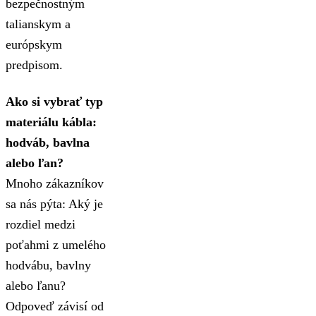
bezpečnostným
talianskym a
európskym
predpisom.
Ako si vybrať typ
materiálu kábla:
hodváb, bavlna
alebo ľan?
Mnoho zákazníkov
sa nás pýta: Aký je
rozdiel medzi
poťahmi z umelého
hodvábu, bavlny
alebo ľanu?
Odpoveď závisí od