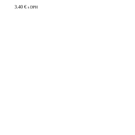
3.40
€
s DPH