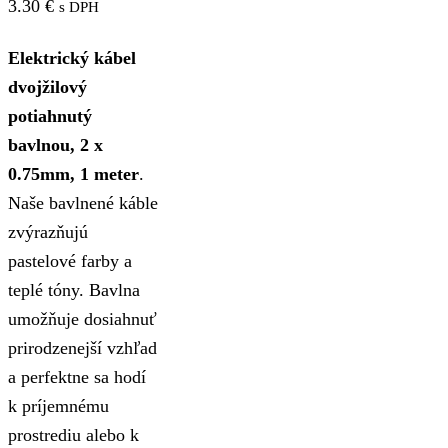
3.30
€
s DPH
Elektrický kábel
dvojžilový
potiahnutý
bavlnou, 2 x
0.75mm, 1 meter
.
Naše bavlnené káble
zvýrazňujú
pastelové farby a
teplé tóny. Bavlna
umožňuje dosiahnuť
prirodzenejší vzhľad
a perfektne sa hodí
k príjemnému
prostrediu alebo k