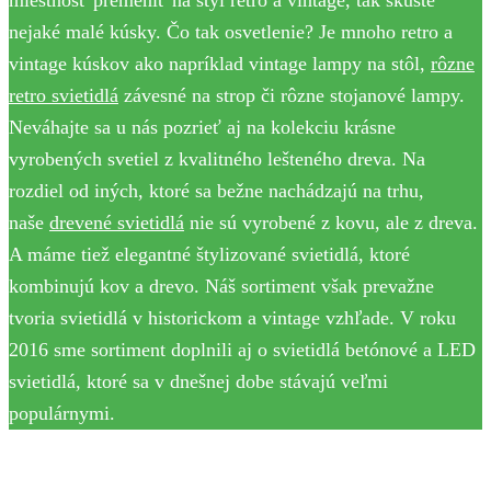
nejaké malé kúsky. Čo tak osvetlenie? Je mnoho retro a
vintage kúskov ako napríklad vintage lampy na stôl,
rôzne
retro svietidlá
závesné na strop či rôzne stojanové lampy.
Neváhajte sa u nás pozrieť aj na kolekciu krásne
vyrobených svetiel z kvalitného lešteného dreva. Na
rozdiel od iných, ktoré sa bežne nachádzajú na trhu,
naše
drevené svietidlá
nie sú vyrobené z kovu, ale z dreva.
A máme tiež elegantné štylizované svietidlá, ktoré
kombinujú kov a drevo. Náš sortiment však prevažne
tvoria svietidlá v historickom a vintage vzhľade. V roku
2016 sme sortiment doplnili aj o svietidlá betónové a LED
svietidlá, ktoré sa v dnešnej dobe stávajú veľmi
populárnymi.