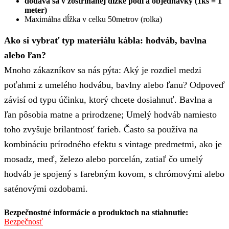
dodáva sa v zostrihanej dĺžke podľa objednávky (1ks = 1
meter)
Maximálna dĺžka v celku 50metrov (rolka)
Ako si vybrať typ materiálu kábla: hodváb, bavlna
alebo ľan?
Mnoho zákazníkov sa nás pýta: Aký je rozdiel medzi
poťahmi z umelého hodvábu, bavlny alebo ľanu? Odpoveď
závisí od typu účinku, ktorý chcete dosiahnuť. Bavlna a
ľan pôsobia matne a prirodzene; Umelý hodváb namiesto
toho zvyšuje brilantnosť farieb. Často sa používa na
kombináciu prírodného efektu s vintage predmetmi, ako je
mosadz, meď, železo alebo porcelán, zatiaľ čo umelý
hodváb je spojený s farebným kovom, s chrómovými alebo
saténovými ozdobami.
Bezpečnostné informácie o produktoch na stiahnutie:
Bezpečnosť