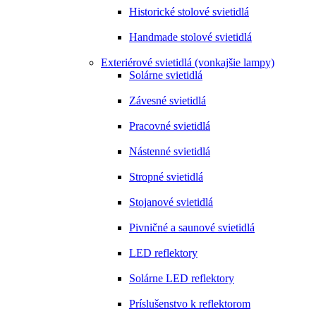
Historické stolové svietidlá
Handmade stolové svietidlá
Exteriérové svietidlá (vonkajšie lampy)
Solárne svietidlá
Závesné svietidlá
Pracovné svietidlá
Nástenné svietidlá
Stropné svietidlá
Stojanové svietidlá
Pivničné a saunové svietidlá
LED reflektory
Solárne LED reflektory
Príslušenstvo k reflektorom