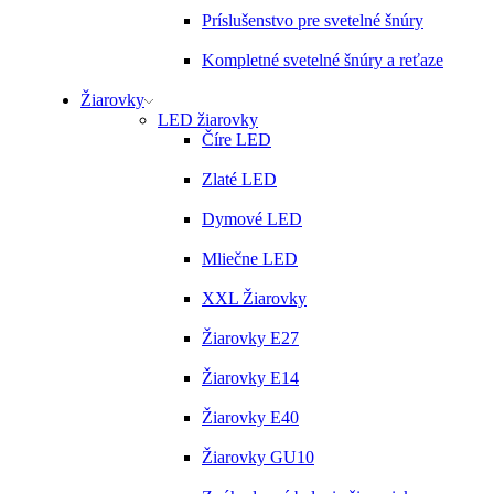
Príslušenstvo pre svetelné šnúry
Kompletné svetelné šnúry a reťaze
Žiarovky
LED žiarovky
Číre LED
Zlaté LED
Dymové LED
Mliečne LED
XXL Žiarovky
Žiarovky E27
Žiarovky E14
Žiarovky E40
Žiarovky GU10