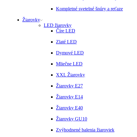
Kompletné svetelné šnúry a reťaze
Žiarovky
LED žiarovky
Číre LED
Zlaté LED
Dymové LED
Mliečne LED
XXL Žiarovky
Žiarovky E27
Žiarovky E14
Žiarovky E40
Žiarovky GU10
Zvýhodnené balenia žiaroviek