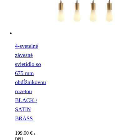
4-svetelné
závesné
svietidlo so
675 mm
obdĺžnikovou
rozetou
BLACK /
SATIN
BRASS
199.00
€
s
DPH