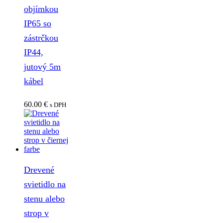
objímkou
IP65 so
zástrčkou
IP44,
jutový 5m
kábel
60.00
€
s DPH
Drevené
svietidlo na
stenu alebo
strop v