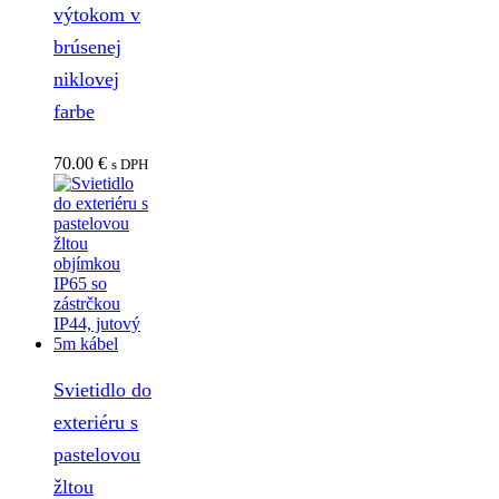
výtokom v
brúsenej
niklovej
farbe
70.00
€
s DPH
Svietidlo do
exteriéru s
pastelovou
žltou