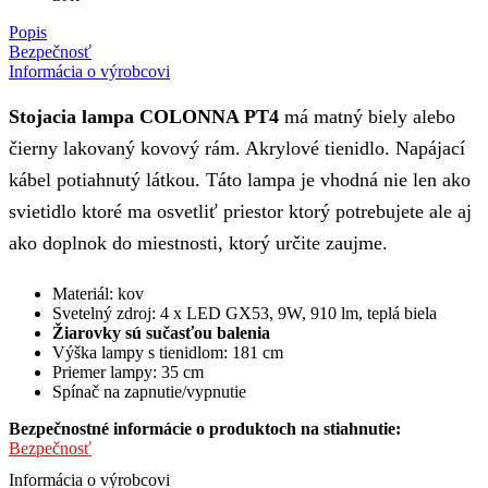
Popis
Bezpečnosť
Informácia o výrobcovi
Stojacia lampa COLONNA PT4
má matný biely alebo
čierny lakovaný kovový rám. Akrylové tienidlo. Napájací
kábel potiahnutý látkou. Táto lampa je vhodná nie len ako
svietidlo ktoré ma osvetliť priestor ktorý potrebujete ale aj
ako doplnok do miestnosti, ktorý určite zaujme.
Materiál: kov
Svetelný zdroj: 4 x LED GX53, 9W, 910 lm, teplá biela
Žiarovky sú sučasťou balenia
Výška lampy s tienidlom: 181 cm
Priemer lampy: 35 cm
Spínač na zapnutie/vypnutie
Bezpečnostné informácie o produktoch na stiahnutie:
Bezpečnosť
Informácia o výrobcovi