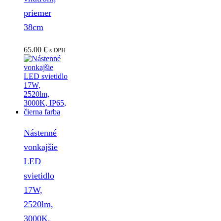
priemer
38cm
65.00
€
s DPH
Nástenné
vonkajšie
LED
svietidlo
17W,
2520lm,
3000K,