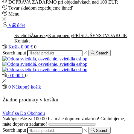
DOPRAVA ZADARMO pri objednávkach nad 100 EUR
Tovar skladom expedujeme ihneď
Menu
Váš účet
Svietidlá
Žiarovky
Komponenty
PRÍSLUŠENSTVO
AKCIE
Kontakt
Košík
0.00
€
0
Search input
Search
0
0.00
€
0
0
Nákupný košík
Žiadne produkty v košíku.
Vrátiť sa Do Obchodu
Nakúpte ešte za
100.00
€
a máte dopravu zadarmo!
Gratulujeme,
máte dopravu zadarmo!
Search input
Search