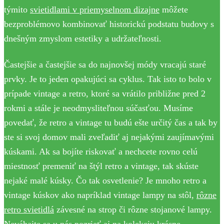
týmito
svietidlami v priemyselnom dizajne
môžete
bezproblémovo kombinovať historickú podstatu budovy s
dnešným zmyslom estetiky a udržateľnosti.
Častejšie a častejšie sa do najnovšej módy vracajú staré
prvky. Je to jeden opakujúci sa cyklus. Tak isto to bolo v
prípade vintage a retro, ktoré sa vrátilo približne pred 2
rokmi a stále je neodmysliteľnou súčasťou. Musíme
povedať, že retro a vintage tu budú ešte určitý čas a tak by
ste si svoj domov mali zveľadiť aj nejakými zaujímavými
kúskami. Ak sa bojíte riskovať a nechcete rovno celú
miestnosť premeniť na štýl retro a vintage, tak skúste
nejaké malé kúsky. Čo tak osvetlenie? Je mnoho retro a
vintage kúskov ako napríklad vintage lampy na stôl,
rôzne
retro svietidlá
závesné na strop či rôzne stojanové lampy.
Neváhajte sa u nás pozrieť aj na kolekciu krásne