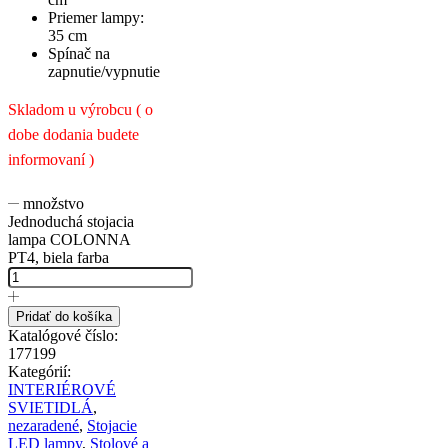
Priemer lampy:
35 cm
Spínač na
zapnutie/vypnutie
Skladom u výrobcu ( o
dobe dodania budete
informovaní )
množstvo
Jednoduchá stojacia
lampa COLONNA
PT4, biela farba
Pridať do košíka
Katalógové číslo:
177199
Kategórií:
INTERIÉROVÉ
SVIETIDLÁ
,
nezaradené
,
Stojacie
LED lampy
,
Stolové a