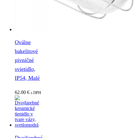
Oválne
bakelitové
pivničné
svietidlo,
IP54, Malé
62.00
€
s DPH
Dvojfarebné