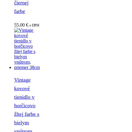
čiernej
farbe
55.00
€
s DPH
Vintage
kovové
tienidlo v
horčicovo
žltej farbe s
bielym
vnútrom,