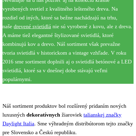
vyrobených svetiel z kvalitného lešteného dreva. Na
rozdiel od iných, ktoré sa bežne nachádzajú na trhu,
naše
drevené svietidlá
nie sú vyrobené z kovu, ale z dreva.
A máme tiež elegantné štylizované svietidlá, ktoré
kombinujú kov a drevo. Náš sortiment však prevažne
tvoria svietidlá v historickom a vintage vzhľade. V roku
2016 sme sortiment doplnili aj o svietidlá betónové a LED
svietidlá, ktoré sa v dnešnej dobe stávajú veľmi
populárnymi.
Náš sortiment produktov bol rozšírený pridaním nových
luxusných
dekoratívnych
žiaroviek
talianskej značky
Daylight Italia
. Sme výhradným distribútorom tejto značky
pre Slovensko a Českú republiku.