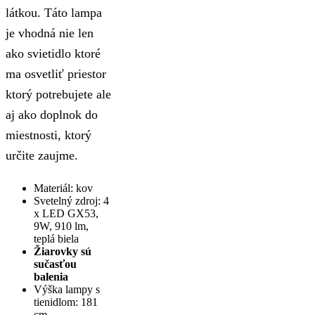
látkou. Táto lampa
je vhodná nie len
ako svietidlo ktoré
ma osvetliť priestor
ktorý potrebujete ale
aj ako doplnok do
miestnosti, ktorý
určite zaujme.
Materiál: kov
Svetelný zdroj: 4
x LED GX53,
9W, 910 lm,
teplá biela
Žiarovky sú
sučasťou
balenia
Výška lampy s
tienidlom: 181
cm