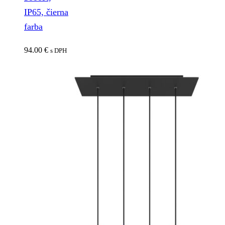
IP65, čierna
farba
94.00
€
s DPH