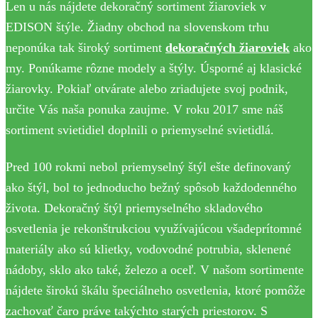
Len u nás nájdete dekoračný sortiment žiaroviek v
EDISON štýle. Žiadny obchod na slovenskom trhu
neponúka tak široký sortiment
dekoračných žiaroviek
ako
my. Ponúkame rôzne modely a štýly. Úsporné aj klasické
žiarovky. Pokiaľ otvárate alebo zriadujete svoj podnik,
určite Vás naša ponuka zaujme. V roku 2017 sme náš
sortiment svietidiel doplnili o priemyselné svietidlá.
Pred 100 rokmi nebol priemyselný štýl ešte definovaný
ako štýl, bol to jednoducho bežný spôsob každodenného
života. Dekoračný štýl priemyselného skladového
osvetlenia je rekonštrukciou využívajúcou všadeprítomné
materiály ako sú klietky, vodovodné potrubia, sklenené
nádoby, sklo ako také, železo a oceľ. V našom sortimente
nájdete širokú škálu špeciálneho osvetlenia, ktoré pomôže
zachovať čaro práve takýchto starých priestorov. S