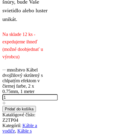
šnúry, bude Vaše
svietidlo alebo luster
unikát.
Na sklade 12 ks -
expedujeme ihneď
(možné doobjednať u
výrobcu)
množstvo Kábel
dvojžilový skrútený s
chlpatým efektom v
čiernej farbe, 2 x
0.75mm, 1 meter
Pridať do košíka
Katalógové číslo:
Z2TP04
Kategórií:
Káble a
vodiče
,
Káble s