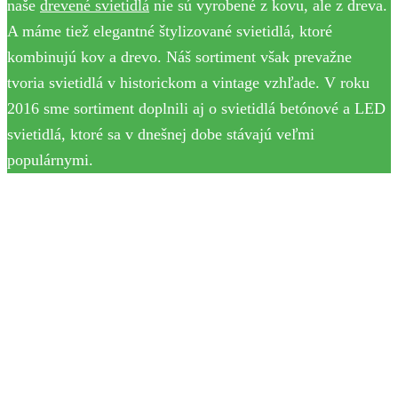
naše
drevené svietidlá
nie sú vyrobené z kovu, ale z dreva.
A máme tiež elegantné štylizované svietidlá, ktoré
kombinujú kov a drevo. Náš sortiment však prevažne
tvoria svietidlá v historickom a vintage vzhľade. V roku
2016 sme sortiment doplnili aj o svietidlá betónové a LED
svietidlá, ktoré sa v dnešnej dobe stávajú veľmi
populárnymi.