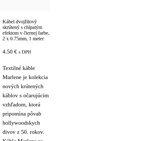
Kábel dvojžilový
skrútený s chlpatým
efektom v čiernej farbe,
2 x 0.75mm, 1 meter
4.50
€
s DPH
Textilné káble
Marlene je kolekcia
nových krútených
káblov s očarujúcim
vzhľadom, ktorá
pripomína pôvab
hollywoodskych
divov z 50. rokov.