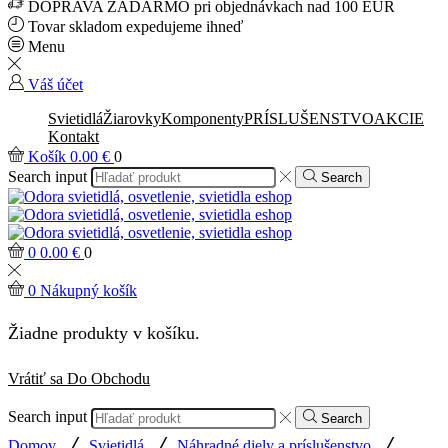
DOPRAVA ZADARMO pri objednávkach nad 100 EUR
Tovar skladom expedujeme ihneď
Menu
Váš účet
Svietidlá
Žiarovky
Komponenty
PRÍSLUŠENSTVO
AKCIE
Kontakt
Košík
0.00
€
0
Search input
Search
0
0.00
€
0
0
Nákupný košík
Žiadne produkty v košíku.
Vrátiť sa Do Obchodu
Search input
Search
/
/
/
Domov
Svietidlá
Náhradné diely a príslušenstvo