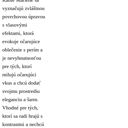
Káble Marlene sa
vyznačujú zvláštnou
povrchovou úpravou
s vlasovými
efektami, ktorá
evokuje očarujúce
oblečenie s perím a
je nevyhnutnosťou
pre tých, ktorí
milujú očarujúci
vkus a chcú dodať
svojmu prostrediu
eleganciu a šarm.
Vhodné pre tých,
ktorí sa radi hrajú s
kontrastmi a nechcú