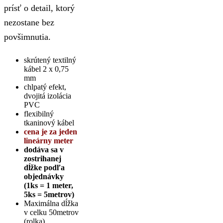
prísť o detail, ktorý
nezostane bez
povšimnutia.
skrútený textilný
kábel 2 x 0,75
mm
chlpatý efekt,
dvojitá izolácia
PVC
flexibilný
tkaninový kábel
cena je za jeden
lineárny meter
dodáva sa v
zostrihanej
dĺžke podľa
objednávky
(1ks = 1 meter,
5ks = 5metrov)
Maximálna dĺžka
v celku 50metrov
(rolka)