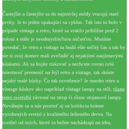
Častejšie a častejšie sa do najnovšej módy vracajú staré
prvky. Je to jeden opakujúci sa cyklus. Tak isto to bolo v
prípade vintage a retro, ktoré sa vrátilo približne pred 2
rokmi a stále je neodmysliteľnou súčasťou. Musíme
povedať, že retro a vintage tu budú ešte určitý čas a tak by
ste si svoj domov mali zveľadiť aj nejakými zaujímavými
kúskami. Ak sa bojíte riskovať a nechcete rovno celú
miestnosť premeniť na štýl retro a vintage, tak skúste
nejaké malé kúsky. Čo tak osvetlenie? Je mnoho retro a
vintage kúskov ako napríklad vintage lampy na stôl,
rôzne
retro svietidlá
závesné na strop či rôzne stojanové lampy.
Neváhajte sa u nás pozrieť aj na kolekciu krásne
vyrobených svetiel z kvalitného lešteného dreva. Na
rozdiel od iných, ktoré sa bežne nachádzajú na trhu,