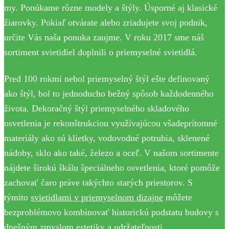
my. Ponúkame rôzne modely a štýly. Úsporné aj klasické
žiarovky. Pokiaľ otvárate alebo zriadujete svoj podnik,
určite Vás naša ponuka zaujme. V roku 2017 sme náš
sortiment svietidiel doplnili o priemyselné svietidlá.
Pred 100 rokmi nebol priemyselný štýl ešte definovaný
ako štýl, bol to jednoducho bežný spôsob každodenného
života. Dekoračný štýl priemyselného skladového
osvetlenia je rekonštrukciou využívajúcou všadeprítomné
materiály ako sú klietky, vodovodné potrubia, sklenené
nádoby, sklo ako také, železo a oceľ. V našom sortimente
nájdete širokú škálu špeciálneho osvetlenia, ktoré pomôže
zachovať čaro práve takýchto starých priestorov. S
týmito
svietidlami v priemyselnom dizajne
môžete
bezproblémovo kombinovať historickú podstatu budovy s
dnešným zmyslom estetiky a udržateľnosti.