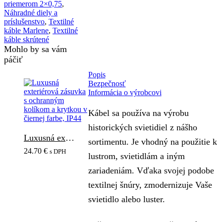
priemerom 2×0,75
,
Náhradné diely a
príslušenstvo
,
Textilné
káble Marlene
,
Textilné
káble skrútené
Mohlo by sa vám
páčiť
Popis
Bezpečnosť
Informácia o výrobcovi
Kábel sa používa na výrobu
historických svietidiel z nášho
Luxusná exteriérová zásuvka s ochranným kolíkom a krytkou v čiernej farbe, IP44
sortimentu. Je vhodný na použitie k
24.70
€
s DPH
lustrom, svietidlám a iným
zariadeniám. Vďaka svojej podobe
textilnej šnúry, zmodernizuje Vaše
svietidlo alebo luster.