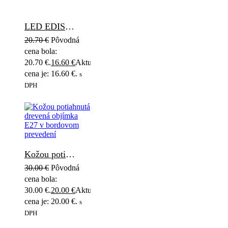
LED EDISON žiarovka G95 so zlatým sklom - E27, 4W, 250lm, Teplá biela, Stmievateľná
20.70
€
Pôvodná
cena bola:
20.70 €.
16.60
€
Aktuálna
cena je: 16.60 €.
s
DPH
Kožou potiahnutá drevená objímka E27 v bordovom prevedení
30.00
€
Pôvodná
cena bola:
30.00 €.
20.00
€
Aktuálna
cena je: 20.00 €.
s
DPH