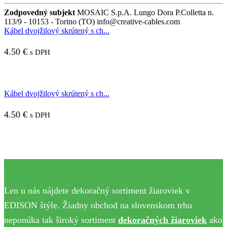
Zodpovedný subjekt
MOSAIC S.p.A. Lungo Dora P.Colletta n.
113/9 - 10153 - Torino (TO) info@creative-cables.com
Kábel dvojžilový skrútený s ch...
4.50
€
s DPH
Kábel dvojžilový skrútený s ch...
4.50
€
s DPH
Len u nás nájdete dekoračný sortiment žiaroviek v
EDISON štýle. Žiadny obchod na slovenskom trhu
neponúka tak široký sortiment
dekoračných žiaroviek
ako