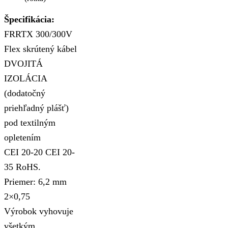
Špecifikácia:
FRRTX 300/300V
Flex skrútený kábel
DVOJITÁ
IZOLÁCIA
(dodatočný
priehľadný plášť)
pod textilným
opletením
CEI 20-20 CEI 20-
35 RoHS.
Priemer: 6,2 mm
2×0,75
Výrobok vyhovuje
všetkým