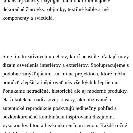
talianskej značky Daylight Italia v ktorom nájdete
dekoračné žiarovky, objímky, textilné káble a iné
komponenty a svietidlá.
Sme tím kreatívnych umelcov, ktorí neustále hľadajú nový
dizajn osvetlenia interiérov a exteriérov. Spolupracujeme s
podobne zmýšľajúcimi ľuďmi na projektoch, ktoré môžu
pomôcť zlepšiť a inšpirovať nás všetkých k lepšiemu.
Ponúkame netradičné, historické ale aj moderné produkty.
Naša kolekcia nadčasovej klasiky, aktualizované a
autentické reprodukcie poskytujú jedinečný pohľad a
bezkonkurenčnú kombináciu inšpirovanú dizajnom,
vysokou kvalitou a bezkonkurenčnou cenou. Každé ročné