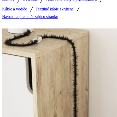
/
/
Káble a vodiče
Textilné káble skrútené
Návrat na predchádzajúcu stránku