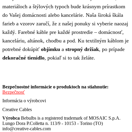
materiáloch a štýlových typoch bude krásnym prírastkom
do Vašej domácnosti alebo kancelárie. Naša široká škála
farieb a vzorov zaručí, že z našej ponuky si vyberie naozaj
každý. Farebné káble pre každé prostredie – domácnosť,
kanceláriu, altánok, chodbu a pod. Ku textilným káblom je
potrebné dokúpiť
objímku
a
stropný držiak
, po prípade
dekoračné tienidlo
, pokiaľ si to tak želáte.
Bezpečnostné informácie o produktoch na stiahnutie:
Bezpečnosť
Informácia o výrobcovi
Creative Cables
Výrobca
Bebulbs is a registered trademark of MOSAIC S.p.A.
Lungo Dora P.Colletta n. 113/9 - 10153 - Torino (TO)
info@creative-cables.com