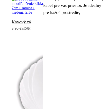
kábel pre váš priestor. Je ideálny
pre každé prostredie,
Kovový zámok na odľahčenie kábla 7cm • samica • medená farba
3.90
€
s DPH