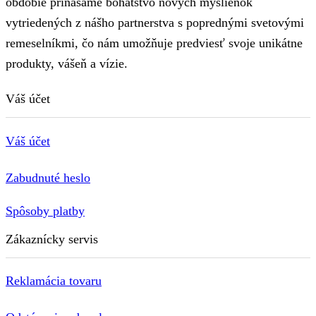
obdobie prinášame bohatstvo nových myšlienok
vytriedených z nášho partnerstva s poprednými svetovými
remeselníkmi, čo nám umožňuje predviesť svoje unikátne
produkty, vášeň a vízie.
Váš účet
Váš účet
Zabudnuté heslo
Spôsoby platby
Zákaznícky servis
Reklamácia tovaru