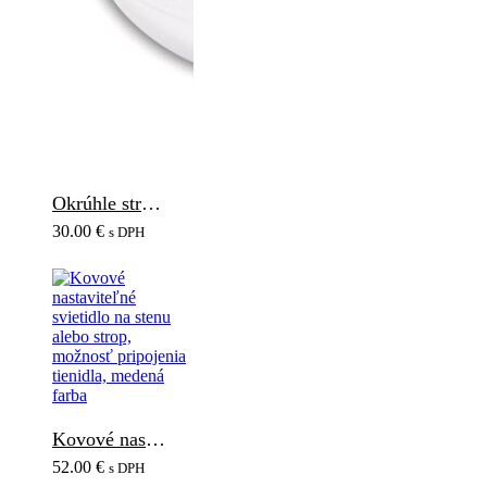
Okrúhle stropné LED svietidlo SHELLY, 18W, 1200lm
30.00
€
s DPH
Kovové nastaviteľné svietidlo na stenu alebo strop, možnosť pripojenia tienidla, medená farba
52.00
€
s DPH