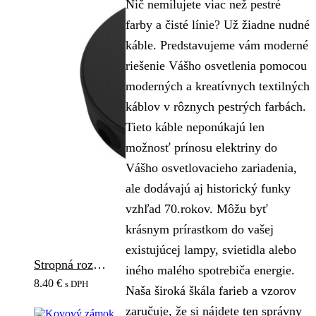
Nič nemilujete viac než pestré
farby a čisté línie? Už žiadne nudné
káble. Predstavujeme vám moderné
riešenie Vášho osvetlenia pomocou
moderných a kreatívnych textilných
káblov v rôznych pestrých farbách.
Tieto káble neponúkajú len
možnosť prínosu elektriny do
Vášho osvetlovacieho zariadenia,
ale dodávajú aj historický funky
vzhľad 70.rokov. Môžu byť
krásnym prírastkom do vašej
existujúcej lampy, svietidla alebo
Stropná rozeta so 4 bočnými otvormi, 12cm, kov, čierna matná farba
iného malého spotrebiča energie.
8.40
€
s DPH
Naša široká škála farieb a vzorov
zaručuje, že si nájdete ten správny