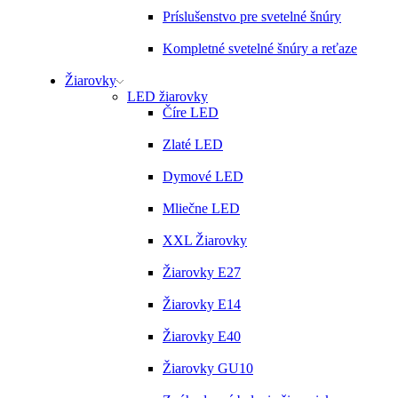
Príslušenstvo pre svetelné šnúry
Kompletné svetelné šnúry a reťaze
Žiarovky
LED žiarovky
Číre LED
Zlaté LED
Dymové LED
Mliečne LED
XXL Žiarovky
Žiarovky E27
Žiarovky E14
Žiarovky E40
Žiarovky GU10