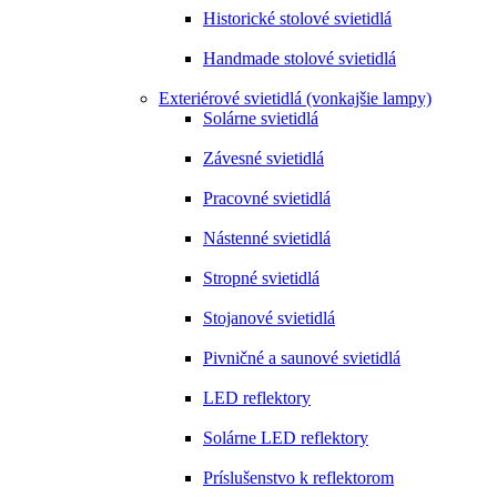
Historické stolové svietidlá
Handmade stolové svietidlá
Exteriérové svietidlá (vonkajšie lampy)
Solárne svietidlá
Závesné svietidlá
Pracovné svietidlá
Nástenné svietidlá
Stropné svietidlá
Stojanové svietidlá
Pivničné a saunové svietidlá
LED reflektory
Solárne LED reflektory
Príslušenstvo k reflektorom