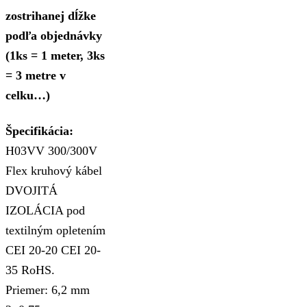
zostrihanej dĺžke
podľa objednávky
(1ks = 1 meter, 3ks
= 3 metre v
celku…)
Špecifikácia:
H03VV 300/300V
Flex kruhový kábel
DVOJITÁ
IZOLÁCIA pod
textilným opletením
CEI 20-20 CEI 20-
35 RoHS.
Priemer: 6,2 mm