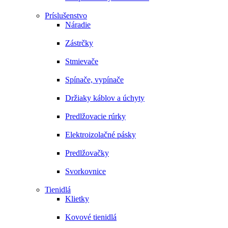
Príslušenstvo
Náradie
Zástrčky
Stmievače
Spínače, vypínače
Držiaky káblov a úchyty
Predlžovacie rúrky
Elektroizolačné pásky
Predlžovačky
Svorkovnice
Tienidlá
Klietky
Kovové tienidlá