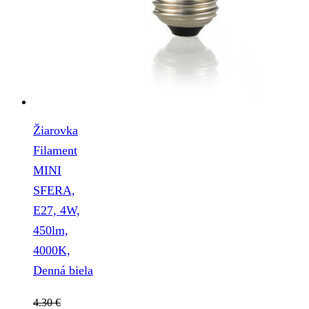
Žiarovka
Filament
MINI
SFERA,
E27, 4W,
450lm,
4000K,
Denná biela
4.30
€