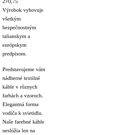
2×0,75
Výrobok vyhovuje
všetkým
bezpečnostným
talianskym a
európskym
predpisom.
Predstavujeme vám
nádherné textilné
káble v rôznych
farbách a vzoroch.
Elegantná forma
vodiča k svietidlu.
Naše farebné káble
neslúžia len na