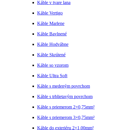
Káble v tvare lana
Káble Vertigo
Káble Marlene
Káble Bavlnené
Káble Hodvábne
Káble Skrútené
Káble so vzorom
Káble Ultra Soft
Káble s medeným povrchom
Káble s trblietavým povrchom
Káble s priemerom 2×0,75mm²
Káble s priemerom 3×0,75mm²
Káble do exteriéru 2×1,00mm²