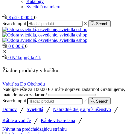
Katalógy
Svietidlá na mieru
Košík
0.00
€
0
Search input
Search
0
0.00
€
0
0
Nákupný košík
Žiadne produkty v košíku.
Vrátiť sa Do Obchodu
Nakúpte ešte za
100.00
€
a máte dopravu zadarmo!
Gratulujeme,
máte dopravu zadarmo!
Search input
Search
/
/
/
Domov
Svietidlá
Náhradné diely a príslušenstvo
/
/
Káble a vodiče
Káble v tvare lana
Návrat na predchádzajúcu stránku