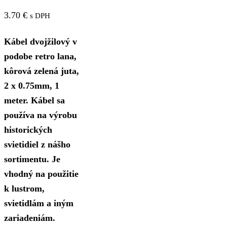
3.70
€
s DPH
Kábel dvojžilový v
podobe retro lana,
kôrová zelená juta,
2 x 0.75mm, 1
meter. Kábel sa
používa na výrobu
historických
svietidiel z nášho
sortimentu. Je
vhodný na použitie
k lustrom,
svietidlám a iným
zariadeniám.