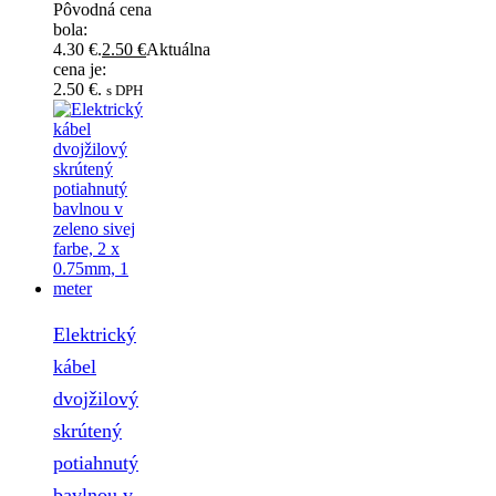
Pôvodná cena
bola:
4.30 €.
2.50
€
Aktuálna
cena je:
2.50 €.
s DPH
Elektrický
kábel
dvojžilový
skrútený
potiahnutý
bavlnou v