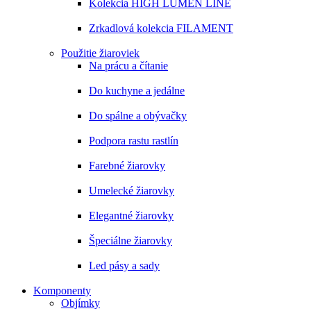
Kolekcia HIGH LUMEN LINE
Zrkadlová kolekcia FILAMENT
Použitie žiaroviek
Na prácu a čítanie
Do kuchyne a jedálne
Do spálne a obývačky
Podpora rastu rastlín
Farebné žiarovky
Umelecké žiarovky
Elegantné žiarovky
Špeciálne žiarovky
Led pásy a sady
Komponenty
Objímky