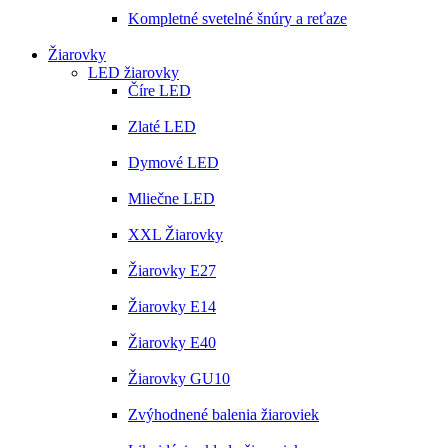
Kompletné svetelné šnúry a reťaze
Žiarovky
LED žiarovky
Číre LED
Zlaté LED
Dymové LED
Mliečne LED
XXL Žiarovky
Žiarovky E27
Žiarovky E14
Žiarovky E40
Žiarovky GU10
Zvýhodnené balenia žiaroviek