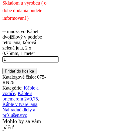
Skladom u výrobcu ( o
dobe dodania budete
informovaní )
množstvo Kábel
dvojžilový v podobe
retro lana, kôrová
zelená juta, 2 x
0.75mm, 1 meter
Pridať do košíka
Katalógové číslo:
075-
RN26
Kategórie:
Káble a
vodiče
,
Káble s
priemerom 2×0,75
,
Káble v tvare lana
,
Náhradné diely a
príslušenstvo
Mohlo by sa vám
páčiť