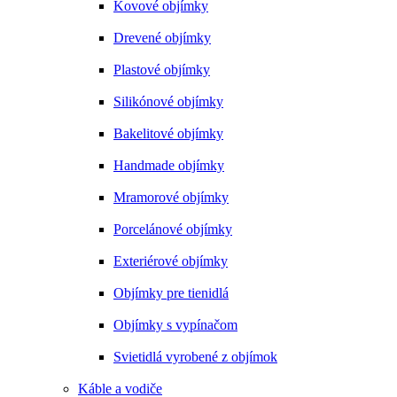
Kovové objímky
Drevené objímky
Plastové objímky
Silikónové objímky
Bakelitové objímky
Handmade objímky
Mramorové objímky
Porcelánové objímky
Exteriérové objímky
Objímky pre tienidlá
Objímky s vypínačom
Svietidlá vyrobené z objímok
Káble a vodiče