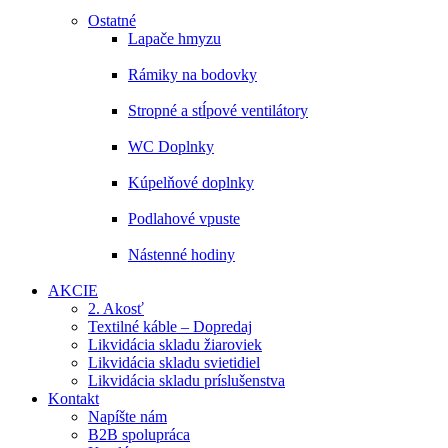
Ostatné
Lapače hmyzu
Rámiky na bodovky
Stropné a stĺpové ventilátory
WC Doplnky
Kúpelňové doplnky
Podlahové vpuste
Nástenné hodiny
AKCIE
2. Akosť
Textilné káble – Dopredaj
Likvidácia skladu žiaroviek
Likvidácia skladu svietidiel
Likvidácia skladu príslušenstva
Kontakt
Napíšte nám
B2B spolupráca