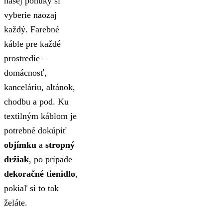
našej ponuky si
vyberie naozaj
každý. Farebné
káble pre každé
prostredie –
domácnosť,
kanceláriu, altánok,
chodbu a pod. Ku
textilným káblom je
potrebné dokúpiť
objímku
a
stropný
držiak
, po prípade
dekoračné tienidlo
,
pokiaľ si to tak
želáte.