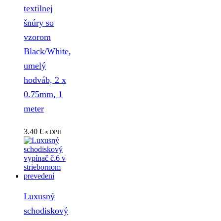
textilnej
šnúry so
vzorom
Black/White,
umelý
hodváb, 2 x
0.75mm, 1
meter
3.40
€
s DPH
Luxusný
schodiskový