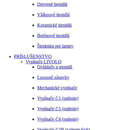
Drevené tienidlá
Vláknové tienidlá
Keramické tienidlá
Betónové tienidlá
Štruktúra pre lampy
PRÍSLUŠENSTVO
Vypínače LIVOLO
Ovládače a montáž
Luxusné zásuvky
Mechanické vypínače
Vypínače č.1 (radenie)
Vypínače č.5 (radenie)
Vypínače č.6 (radenie)
Vypínače č.5B (radenie 6+6)