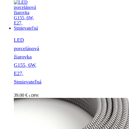
LED
porcelánová
žiarovka
G155, 6W,
E27,
Stmievateľná
39.00
€
s DPH