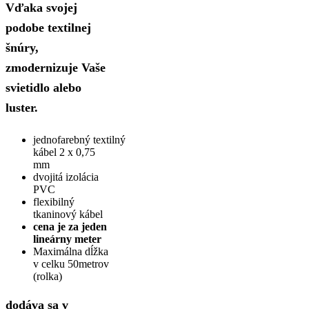
Vďaka svojej
podobe textilnej
šnúry,
zmodernizuje Vaše
svietidlo alebo
luster.
jednofarebný textilný
kábel 2 x 0,75
mm
dvojitá izolácia
PVC
flexibilný
tkaninový kábel
cena je za jeden
lineárny meter
Maximálna dĺžka
v celku 50metrov
(rolka)
dodáva sa v