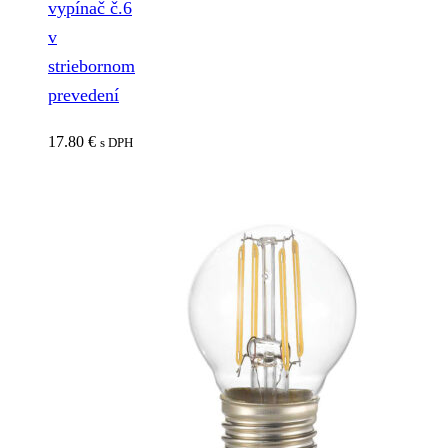
vypínač č.6
v
striebornom
prevedení
17.80
€
s DPH