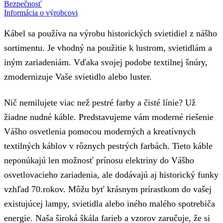
Bezpečnosť
Informácia o výrobcovi
Kábel sa používa na výrobu historických svietidiel z nášho
sortimentu. Je vhodný na použitie k lustrom, svietidlám a
iným zariadeniám. Vďaka svojej podobe textilnej šnúry,
zmodernizuje Vaše svietidlo alebo luster.
Nič nemilujete viac než pestré farby a čisté línie? Už
žiadne nudné káble. Predstavujeme vám moderné riešenie
Vášho osvetlenia pomocou moderných a kreatívnych
textilných káblov v rôznych pestrých farbách. Tieto káble
neponúkajú len možnosť prínosu elektriny do Vášho
osvetlovacieho zariadenia, ale dodávajú aj historický funky
vzhľad 70.rokov. Môžu byť krásnym prírastkom do vašej
existujúcej lampy, svietidla alebo iného malého spotrebiča
energie. Naša široká škála farieb a vzorov zaručuje, že si