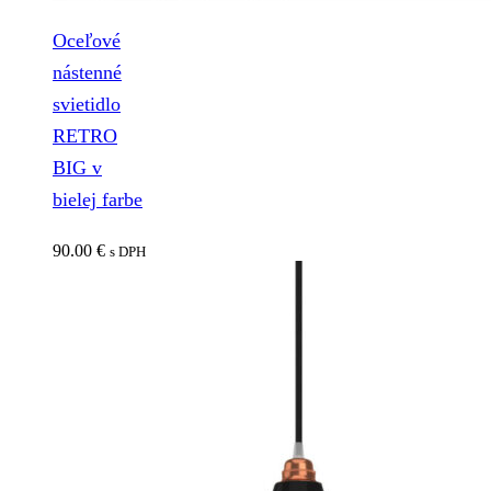
Oceľové
nástenné
svietidlo
RETRO
BIG v
bielej farbe
90.00
€
s DPH