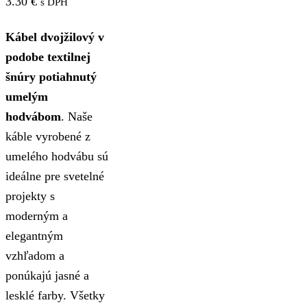
3.30
€
s DPH
Kábel dvojžilový v
podobe textilnej
šnúry potiahnutý
umelým
hodvábom
. Naše
káble vyrobené z
umelého hodvábu sú
ideálne pre svetelné
projekty s
moderným a
elegantným
vzhľadom a
ponúkajú jasné a
lesklé farby. Všetky