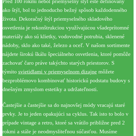
Pred 100 rokmi nebol priemyselný štýl ešte definovaný
ako štýl, bol to jednoducho bežný spôsob každodenného
života. Dekoračný štýl priemyselného skladového
osvetlenia je rekonštrukciou využívajúcou všadeprítomné
materiály ako sú klietky, vodovodné potrubia, sklenené
nádoby, sklo ako také, železo a oceľ. V našom sortimente
nájdete širokú škálu špeciálneho osvetlenia, ktoré pomôže
zachovať čaro práve takýchto starých priestorov. S
týmito
svietidlami v priemyselnom dizajne
môžete
bezproblémovo kombinovať historickú podstatu budovy s
dnešným zmyslom estetiky a udržateľnosti.
Častejšie a častejšie sa do najnovšej módy vracajú staré
prvky. Je to jeden opakujúci sa cyklus. Tak isto to bolo v
prípade vintage a retro, ktoré sa vrátilo približne pred 2
rokmi a stále je neodmysliteľnou súčasťou. Musíme