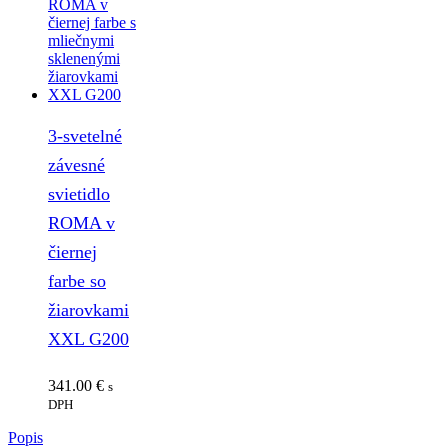
3-svetelné
závesné
svietidlo
ROMA v
čiernej
farbe so
žiarovkami
XXL G200
341.00
€
s
DPH
Popis