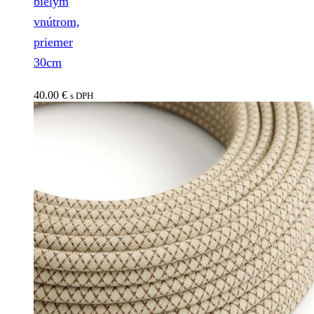
bielym
vnútrom,
priemer
30cm
40.00
€
s DPH