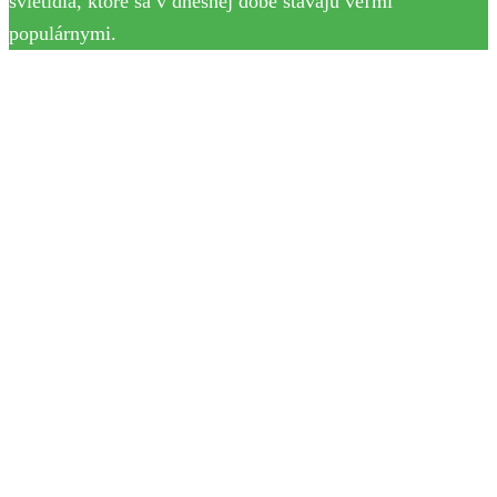
svietidlá, ktoré sa v dnešnej dobe stávajú veľmi
populárnymi.