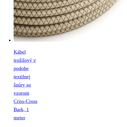
Kábel
trožilový v
podobe
textilnej
šnúry so
vzorom
Criss-Cross
Bark, 1
meter