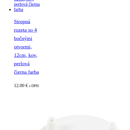
Stropná
rozeta so 4
bočnými
otvormi,
12cm, kov,
perlová
čierna farba
12.00
€
s DPH