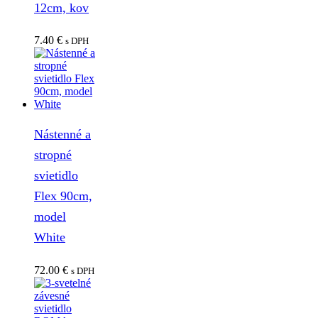
12cm, kov
7.40
€
s DPH
Nástenné a
stropné
svietidlo
Flex 90cm,
model
White
72.00
€
s DPH