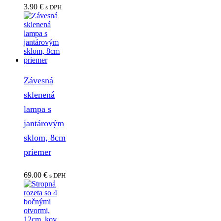
3.90
€
s DPH
Závesná
sklenená
lampa s
jantárovým
sklom, 8cm
priemer
69.00
€
s DPH