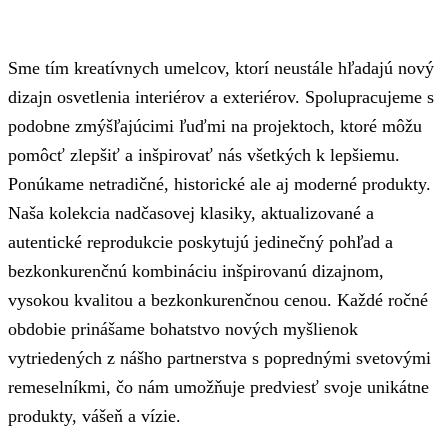
Sme tím kreatívnych umelcov, ktorí neustále hľadajú nový
dizajn osvetlenia interiérov a exteriérov. Spolupracujeme s
podobne zmýšľajúcimi ľuďmi na projektoch, ktoré môžu
pomôcť zlepšiť a inšpirovať nás všetkých k lepšiemu.
Ponúkame netradičné, historické ale aj moderné produkty.
Naša kolekcia nadčasovej klasiky, aktualizované a
autentické reprodukcie poskytujú jedinečný pohľad a
bezkonkurenčnú kombináciu inšpirovanú dizajnom,
vysokou kvalitou a bezkonkurenčnou cenou. Každé ročné
obdobie prinášame bohatstvo nových myšlienok
vytriedených z nášho partnerstva s poprednými svetovými
remeselníkmi, čo nám umožňuje predviesť svoje unikátne
produkty, vášeň a vízie.