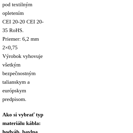
pod textilným
opletením
CEI 20-20 CEI 20-
35 RoHS.
Priemer: 6,2 mm
2×0,75
Výrobok vyhovuje
všetkým
bezpečnostným
talianskym a
európskym
predpisom.
Ako si vybrať typ
materiálu kábla:
hodváb, bavlna