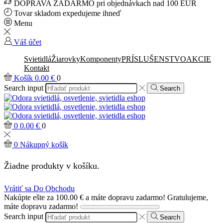
DOPRAVA ZADARMO pri objednávkach nad 100 EUR
Tovar skladom expedujeme ihneď
Menu
Váš účet
Svietidlá
Žiarovky
Komponenty
PRÍSLUŠENSTVO
AKCIE
Kontakt
Košík
0.00
€
0
Search input
Search
0
0.00
€
0
0
Nákupný košík
Žiadne produkty v košíku.
Vrátiť sa Do Obchodu
Nakúpte ešte za
100.00
€
a máte dopravu zadarmo!
Gratulujeme,
máte dopravu zadarmo!
Search input
Search