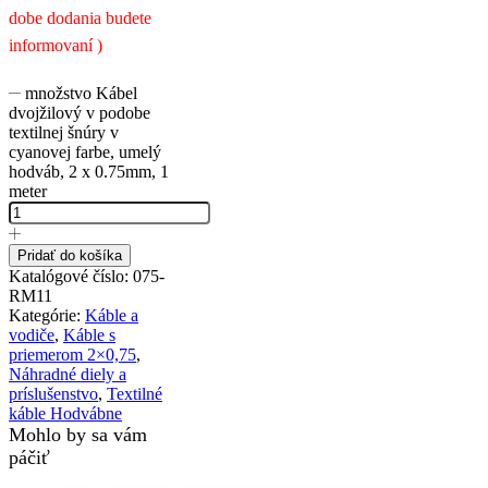
dobe dodania budete
informovaní )
množstvo Kábel
dvojžilový v podobe
textilnej šnúry v
cyanovej farbe, umelý
hodváb, 2 x 0.75mm, 1
meter
Pridať do košíka
Katalógové číslo:
075-
RM11
Kategórie:
Káble a
vodiče
,
Káble s
priemerom 2×0,75
,
Náhradné diely a
príslušenstvo
,
Textilné
káble Hodvábne
Mohlo by sa vám
páčiť