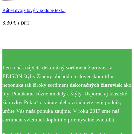
Kábel dvojžilový v podobe text...
3.30
€
s DPH
Len u nás nájdete dekoračný sortiment žiaroviek v
EDISON štýle. Žiadny obchod na slovenskom trhu
neponúka tak široký sortiment
dekoračných žiaroviek
ako
my. Ponúkame rôzne modely a štýly. Úsporné aj klasické
žiarovky. Pokiaľ otvárate alebo zriadujete svoj podnik,
určite Vás naša ponuka zaujme. V roku 2017 sme náš
sortiment svietidiel doplnili o priemyselné svietidlá.