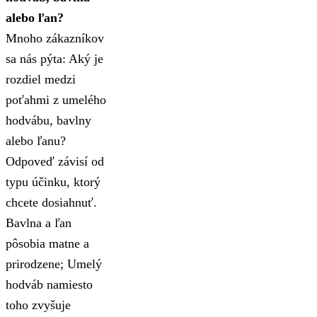
alebo ľan?
Mnoho zákazníkov
sa nás pýta: Aký je
rozdiel medzi
poťahmi z umelého
hodvábu, bavlny
alebo ľanu?
Odpoveď závisí od
typu účinku, ktorý
chcete dosiahnuť.
Bavlna a ľan
pôsobia matne a
prirodzene; Umelý
hodváb namiesto
toho zvyšuje