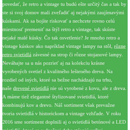
povedať, že retro a vintage tu budú ešte určitý čas a tak by
ste si svoj domov mali zveľadiť aj nejakými zaujímavými
kúskami. Ak sa bojíte riskovať a nechcete rovno celú
miestnosť premeniť na štýl retro a vintage, tak skúste
nejaké malé kúsky. Čo tak osvetlenie? Je mnoho retro a
vintage kúskov ako napríklad vintage lampy na stôl,
rôzne
retro svietidlá
závesné na strop či rôzne stojanové lampy.
Neváhajte sa u nás pozrieť aj na kolekciu krásne
vyrobených svetiel z kvalitného lešteného dreva. Na
rozdiel od iných, ktoré sa bežne nachádzajú na trhu,
naše
drevené svietidlá
nie sú vyrobené z kovu, ale z dreva.
A máme tiež elegantné štylizované svietidlá, ktoré
kombinujú kov a drevo. Náš sortiment však prevažne
tvoria svietidlá v historickom a vintage vzhľade. V roku
2016 sme sortiment doplnili aj o svietidlá betónové a LED