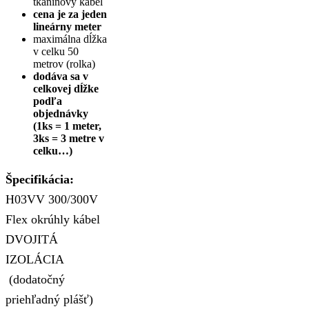
tkaninový kábel
cena je za jeden
lineárny meter
maximálna dĺžka
v celku 50
metrov (rolka)
dodáva sa v
celkovej dĺžke
podľa
objednávky
(1ks = 1 meter,
3ks = 3 metre v
celku…)
Špecifikácia:
H03VV 300/300V
Flex okrúhly kábel
DVOJITÁ
IZOLÁCIA
(dodatočný
priehľadný plášť)