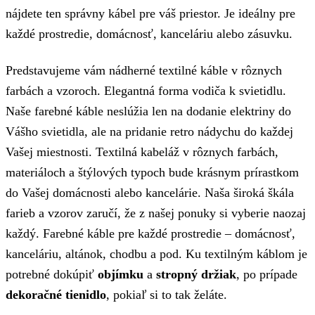
nájdete ten správny kábel pre váš priestor. Je ideálny pre
každé prostredie, domácnosť, kanceláriu alebo zásuvku.
Predstavujeme vám nádherné textilné káble v rôznych
farbách a vzoroch. Elegantná forma vodiča k svietidlu.
Naše farebné káble neslúžia len na dodanie elektriny do
Vášho svietidla, ale na pridanie retro nádychu do každej
Vašej miestnosti. Textilná kabeláž v rôznych farbách,
materiáloch a štýlových typoch bude krásnym prírastkom
do Vašej domácnosti alebo kancelárie. Naša široká škála
farieb a vzorov zaručí, že z našej ponuky si vyberie naozaj
každý. Farebné káble pre každé prostredie – domácnosť,
kanceláriu, altánok, chodbu a pod. Ku textilným káblom je
potrebné dokúpiť
objímku
a
stropný držiak
, po prípade
dekoračné tienidlo
, pokiaľ si to tak želáte.