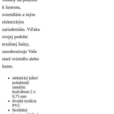
k lustrom,
svietidlám a iným
elektrickým
zariadeniám. Vďaka
svojej podobe
textilnej šnúry,
zmodernizuje Vaše
staré svietidlo alebo
luster.
elektrický kábel
potiahnutý
umelým
hodvábom 2 x
0,75 mm
dvojitá izolácia
PVC
flexibilný