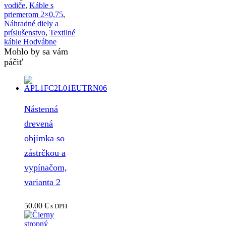
vodiče
,
Káble s
priemerom 2×0,75
,
Náhradné diely a
príslušenstvo
,
Textilné
káble Hodvábne
Mohlo by sa vám
páčiť
Nástenná
drevená
objímka so
zástrčkou a
vypínačom,
varianta 2
50.00
€
s DPH