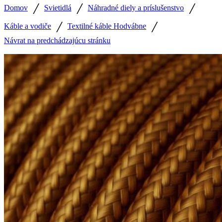
/
/
/
Domov
Svietidlá
Náhradné diely a príslušenstvo
/
/
Káble a vodiče
Textilné káble Hodvábne
Návrat na predchádzajúcu stránku