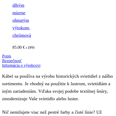
dlhým
mierne
ohnutým
výtokom,
chrómová
85.00
€
s DPH
Popis
Bezpečnosť
Informácia o výrobcovi
Kábel sa používa na výrobu historických svietidiel z nášho
sortimentu. Je vhodný na použitie k lustrom, svietidlám a
iným zariadeniám. Vďaka svojej podobe textilnej šnúry,
zmodernizuje Vaše svietidlo alebo luster.
Nič nemilujete viac než pestré farby a čisté línie? Už