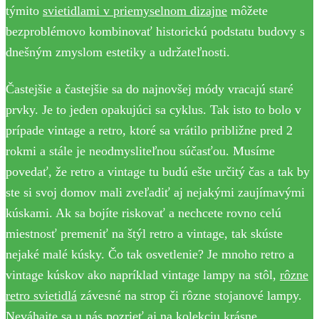
týmito
svietidlami v priemyselnom dizajne
môžete
bezproblémovo kombinovať historickú podstatu budovy s
dnešným zmyslom estetiky a udržateľnosti.
Častejšie a častejšie sa do najnovšej módy vracajú staré
prvky. Je to jeden opakujúci sa cyklus. Tak isto to bolo v
prípade vintage a retro, ktoré sa vrátilo približne pred 2
rokmi a stále je neodmysliteľnou súčasťou. Musíme
povedať, že retro a vintage tu budú ešte určitý čas a tak by
ste si svoj domov mali zveľadiť aj nejakými zaujímavými
kúskami. Ak sa bojíte riskovať a nechcete rovno celú
miestnosť premeniť na štýl retro a vintage, tak skúste
nejaké malé kúsky. Čo tak osvetlenie? Je mnoho retro a
vintage kúskov ako napríklad vintage lampy na stôl,
rôzne
retro svietidlá
závesné na strop či rôzne stojanové lampy.
Neváhajte sa u nás pozrieť aj na kolekciu krásne