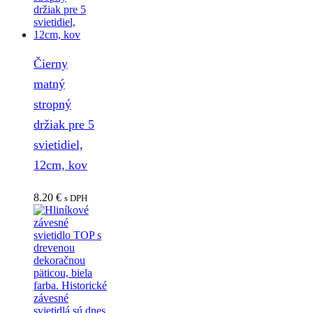
Čierny
matný
stropný
držiak pre 5
svietidiel,
12cm, kov
8.20
€
s DPH