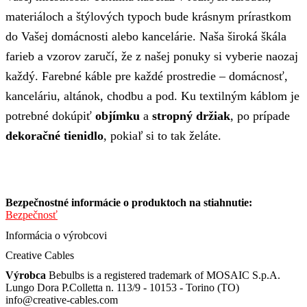
materiáloch a štýlových typoch bude krásnym prírastkom
do Vašej domácnosti alebo kancelárie. Naša široká škála
farieb a vzorov zaručí, že z našej ponuky si vyberie naozaj
každý. Farebné káble pre každé prostredie – domácnosť,
kanceláriu, altánok, chodbu a pod. Ku textilným káblom je
potrebné dokúpiť
objímku
a
stropný držiak
, po prípade
dekoračné tienidlo
, pokiaľ si to tak želáte.
Bezpečnostné informácie o produktoch na stiahnutie:
Bezpečnosť
Informácia o výrobcovi
Creative Cables
Výrobca
Bebulbs is a registered trademark of MOSAIC S.p.A.
Lungo Dora P.Colletta n. 113/9 - 10153 - Torino (TO)
info@creative-cables.com