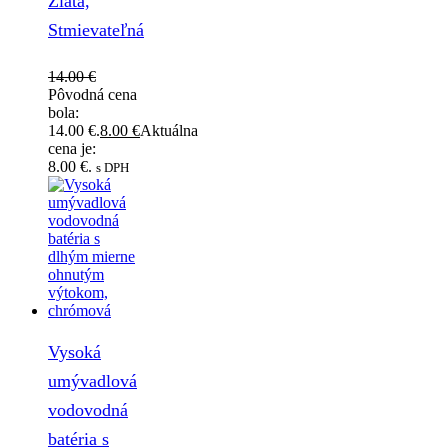
Zlatá,
Stmievateľná
14.00
€
Pôvodná cena
bola:
14.00 €.
8.00
€
Aktuálna
cena je:
8.00 €.
s DPH
Vysoká
umývadlová
vodovodná
batéria s