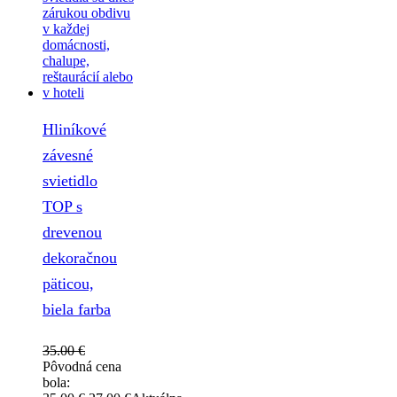
Hliníkové
závesné
svietidlo
TOP s
drevenou
dekoračnou
päticou,
biela farba
35.00
€
Pôvodná cena
bola: