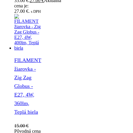
35.00 €.
27.00
€
Aktuálna
cena je:
27.00 €.
s DPH
FILAMENT
žiarovka -
Zig Zag
Globus -
E27, 4W,
360lm,
Teplá biela
15.00
€
Pôvodná cena