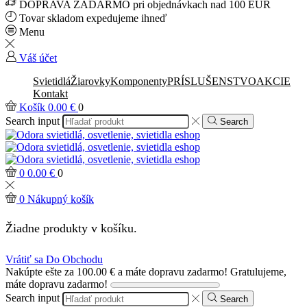
DOPRAVA ZADARMO pri objednávkach nad 100 EUR
Tovar skladom expedujeme ihneď
Menu
Váš účet
Svietidlá
Žiarovky
Komponenty
PRÍSLUŠENSTVO
AKCIE
Kontakt
Košík
0.00
€
0
Search input
Search
0
0.00
€
0
0
Nákupný košík
Žiadne produkty v košíku.
Vrátiť sa Do Obchodu
Nakúpte ešte za
100.00
€
a máte dopravu zadarmo!
Gratulujeme,
máte dopravu zadarmo!
Search input
Search