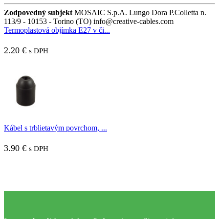
Zodpovedný subjekt
MOSAIC S.p.A. Lungo Dora P.Colletta n.
113/9 - 10153 - Torino (TO) info@creative-cables.com
Termoplastová objímka E27 v či...
2.20
€
s DPH
Kábel s trblietavým povrchom, ...
3.90
€
s DPH