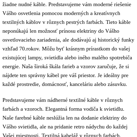
žiadne nudné káble. Predstavujeme vám moderné riešenie
Vášho osvetlenia pomocou moderných a kreatívnych
textilných káblov v rôznych pestrých farbách. Tieto káble
neponúkajú len možnosť prínosu elektriny do Vášho
osvetlovacieho zariadenia, ale dodávajú aj historický funky
vzhľad 70.rokov. Môžu byť krásnym prírastkom do vašej
existujúcej lampy, svietidla alebo iného malého spotrebiča
energie. Naša široká škála farieb a vzorov zaručuje, že si
nájdete ten správny kábel pre váš priestor. Je ideálny pre
každé prostredie, domácnosť, kanceláriu alebo zásuvku.
Predstavujeme vám nádherné textilné káble v rôznych
farbách a vzoroch. Elegantná forma vodiča k svietidlu.
Naše farebné káble neslúžia len na dodanie elektriny do
Vášho svietidla, ale na pridanie retro nádychu do každej
Vašej miestnosti. Textilná kabeláž v rôznych farbách,