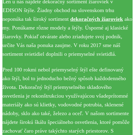
Len u nás nájdete dekoračný sortiment žiaroviek v
EDISON štýle. Žiadny obchod na slovenskom trhu
neponúka tak široký sortiment
dekoračných žiaroviek
ako
my. Ponúkame rôzne modely a štýly. Úsporné aj klasické
žiarovky. Pokiaľ otvárate alebo zriadujete svoj podnik,
určite Vás naša ponuka zaujme. V roku 2017 sme náš
sortiment svietidiel doplnili o priemyselné svietidlá.
Pred 100 rokmi nebol priemyselný štýl ešte definovaný
ako štýl, bol to jednoducho bežný spôsob každodenného
života. Dekoračný štýl priemyselného skladového
osvetlenia je rekonštrukciou využívajúcou všadeprítomné
materiály ako sú klietky, vodovodné potrubia, sklenené
nádoby, sklo ako také, železo a oceľ. V našom sortimente
nájdete širokú škálu špeciálneho osvetlenia, ktoré pomôže
zachovať čaro práve takýchto starých priestorov. S