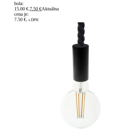
bola:
15.00 €.
7.50
€
Aktuálna
cena je:
7.50 €.
s DPH