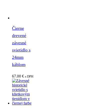
Čierne
drevené
závesné
svietidlo s
24mm
káblom
67.00
€
s DPH