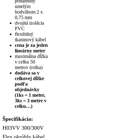
potiahnutý
umelým
hodvábom 2 x
0,75 mm
dvojitá izolácia
PVC
flexibilný
tkaninový kábel
cena je za jeden
lineárny meter
maximálna dĺžka
v celku 50
metrov (rolka)
dodáva sa v
celkovej dĺžke
podľa
objednávky
(1ks = 1 meter,
3ks = 3 metre v
celku…)
Špecifikácia:
H03VV 300/300V
Flex okrúhly kábel