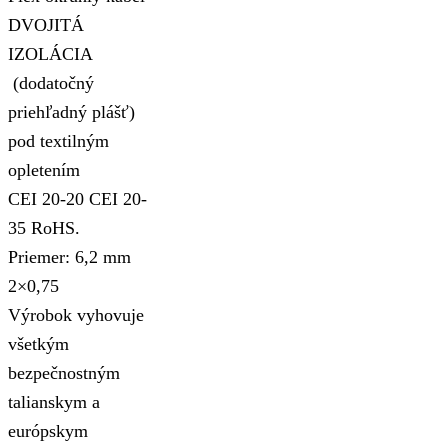
DVOJITÁ
IZOLÁCIA
(dodatočný
priehľadný plášť)
pod textilným
opletením
CEI 20-20 CEI 20-
35 RoHS.
Priemer: 6,2 mm
2×0,75
Výrobok vyhovuje
všetkým
bezpečnostným
talianskym a
európskym