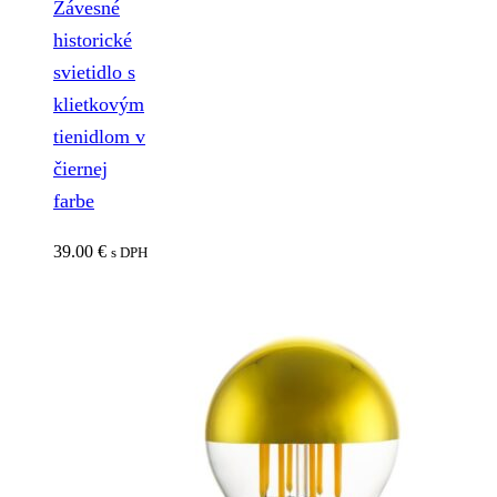
Závesné
historické
svietidlo s
klietkovým
tienidlom v
čiernej
farbe
39.00
€
s DPH