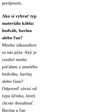
predpisom.
Ako si vybrať typ
materiálu kábla:
hodváb, bavlna
alebo ľan?
Mnoho zákazníkov
sa nás pýta: Aký je
rozdiel medzi
poťahmi z umelého
hodvábu, bavlny
alebo ľanu?
Odpoveď závisí od
typu účinku, ktorý
chcete dosiahnuť.
Bavlna a ľan