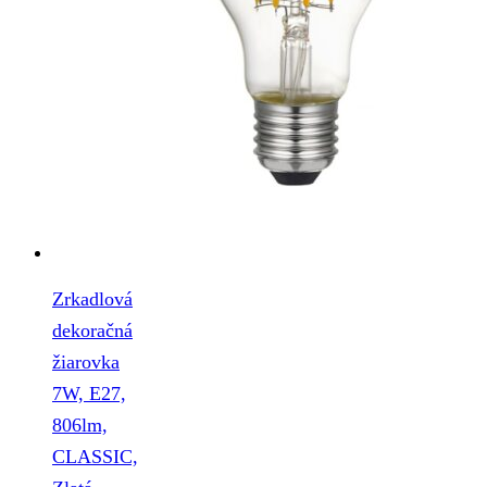
Zrkadlová
dekoračná
žiarovka
7W, E27,
806lm,
CLASSIC,