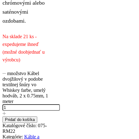
chrómovými alebo
saténovými
ozdobami.
Na sklade 21 ks -
expedujeme ihneď
(možné doobjednať u
výrobcu)
množstvo Kábel
dvojžilový v podobe
textilnej šnúry vo
Whiskey farbe, umelý
hodváb, 2 x 0.75mm, 1
meter
Pridať do košíka
Katalógové číslo:
075-
RM22
Kategórie:
Káble a