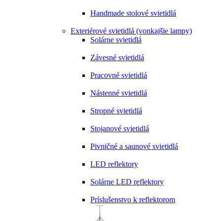
Handmade stolové svietidlá
Exteriérové svietidlá (vonkajšie lampy)
Solárne svietidlá
Závesné svietidlá
Pracovné svietidlá
Nástenné svietidlá
Stropné svietidlá
Stojanové svietidlá
Pivničné a saunové svietidlá
LED reflektory
Solárne LED reflektory
Príslušenstvo k reflektorom