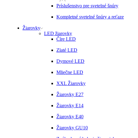
Príslušenstvo pre svetelné šnúry
Kompletné svetelné šnúry a reťaze
Žiarovky
LED žiarovky
Číre LED
Zlaté LED
Dymové LED
Mliečne LED
XXL Žiarovky
Žiarovky E27
Žiarovky E14
Žiarovky E40
Žiarovky GU10