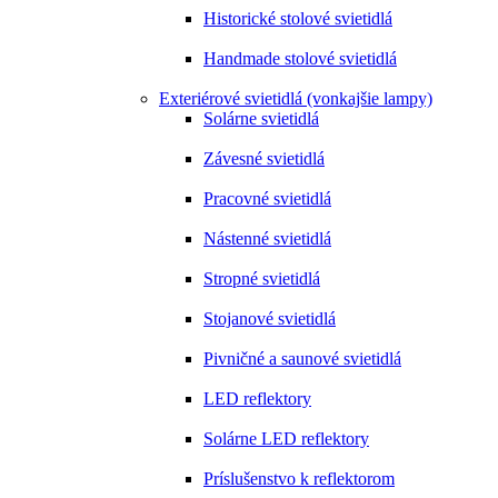
Historické stolové svietidlá
Handmade stolové svietidlá
Exteriérové svietidlá (vonkajšie lampy)
Solárne svietidlá
Závesné svietidlá
Pracovné svietidlá
Nástenné svietidlá
Stropné svietidlá
Stojanové svietidlá
Pivničné a saunové svietidlá
LED reflektory
Solárne LED reflektory
Príslušenstvo k reflektorom