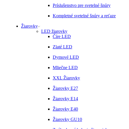
Príslušenstvo pre svetelné šnúry
Kompletné svetelné šnúry a reťaze
Žiarovky
LED žiarovky
Číre LED
Zlaté LED
Dymové LED
Mliečne LED
XXL Žiarovky
Žiarovky E27
Žiarovky E14
Žiarovky E40
Žiarovky GU10