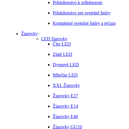
Príslušenstvo k reflektorom
Príslušenstvo pre svetelné šnúry
Kompletné svetelné šnúry a reťaze
Žiarovky
LED žiarovky
Číre LED
Zlaté LED
Dymové LED
Mliečne LED
XXL Žiarovky
Žiarovky E27
Žiarovky E14
Žiarovky E40
Žiarovky GU10