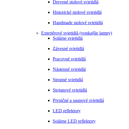
Drevené stolové svietidlá
Historické stolové svietidlá
Handmade stolové svietidlá
Exteriérové svietidlá (vonkajšie lampy)
Solárne svietidlá
Závesné svietidlá
Pracovné svietidlá
Nástenné svietidlá
Stropné svietidlá
Stojanové svietidlá
Pivničné a saunové svietidlá
LED reflektory
Solárne LED reflektory