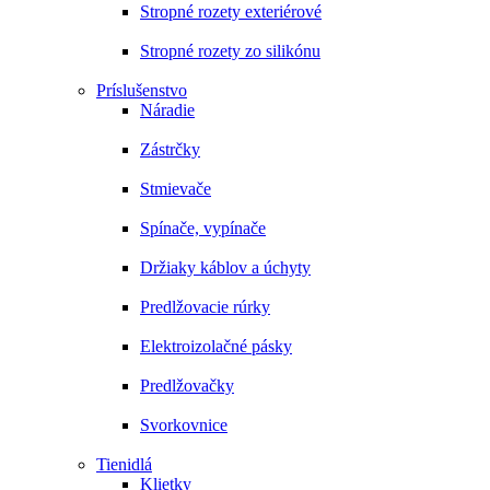
Stropné rozety exteriérové
Stropné rozety zo silikónu
Príslušenstvo
Náradie
Zástrčky
Stmievače
Spínače, vypínače
Držiaky káblov a úchyty
Predlžovacie rúrky
Elektroizolačné pásky
Predlžovačky
Svorkovnice
Tienidlá
Klietky