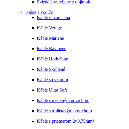
Svietidlá vyrobené z objímok
Káble a vodiče
Káble v tvare lana
Káble Vertigo
Káble Marlene
Káble Bavlnené
Káble Hodvábne
Káble Skrútené
Káble so vzorom
Káble Ultra Soft
Káble s medeným povrchom
Káble s trblietavým povrchom
Káble s priemerom 2×0,75mm²