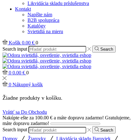
Likvidácia skladu príslušenstva
Kontakt
Napíšte nám
B2B spolupráca
Katalógy
Svietidlá na mieru
Košík
0.00
€
0
Search input
Search
0
0.00
€
0
0
Nákupný košík
Žiadne produkty v košíku.
Vrátiť sa Do Obchodu
Nakúpte ešte za
100.00
€
a máte dopravu zadarmo!
Gratulujeme,
máte dopravu zadarmo!
Search input
Search
/
/
/
Domov
Žiarovky
Likvidácia skladu žiaroviek