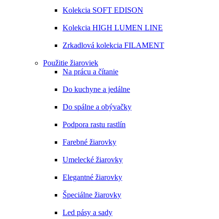
Kolekcia SOFT EDISON
Kolekcia HIGH LUMEN LINE
Zrkadlová kolekcia FILAMENT
Použitie žiaroviek
Na prácu a čítanie
Do kuchyne a jedálne
Do spálne a obývačky
Podpora rastu rastlín
Farebné žiarovky
Umelecké žiarovky
Elegantné žiarovky
Špeciálne žiarovky
Led pásy a sady