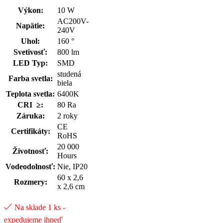
Výkon:
10 W
AC200V-
Napätie:
240V
Uhol:
160 °
Svetivosť:
800 lm
LED Typ:
SMD
studená
Farba svetla:
biela
Teplota svetla:
6400K
CRI ≥:
80 Ra
Záruka:
2 roky
CE
Certifikáty:
RoHS
20 000
Životnosť:
Hours
Vodeodolnosť:
Nie, IP20
60 x 2,6
Rozmery:
x 2,6 cm
Na sklade 1 ks -
expedujeme ihneď