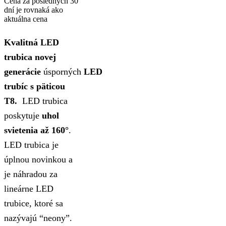
Cena za posledných 30
dní je rovnaká ako
aktuálna cena
Kvalitná LED
trubica novej
generácie
úsporných
LED
trubíc s päticou
T8.
LED trubica
poskytuje
uhol
svietenia až 160°
.
LED trubica je
úplnou novinkou a
je náhradou za
lineárne LED
trubice, ktoré sa
nazývajú “neony”.