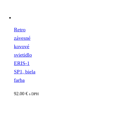
Retro
závesné
kovové
svietidlo
ERIS-1
SP1, biela
farba
92.00
€
s DPH