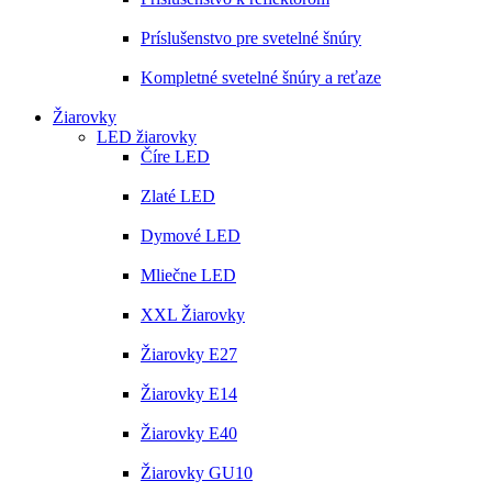
Príslušenstvo pre svetelné šnúry
Kompletné svetelné šnúry a reťaze
Žiarovky
LED žiarovky
Číre LED
Zlaté LED
Dymové LED
Mliečne LED
XXL Žiarovky
Žiarovky E27
Žiarovky E14
Žiarovky E40
Žiarovky GU10