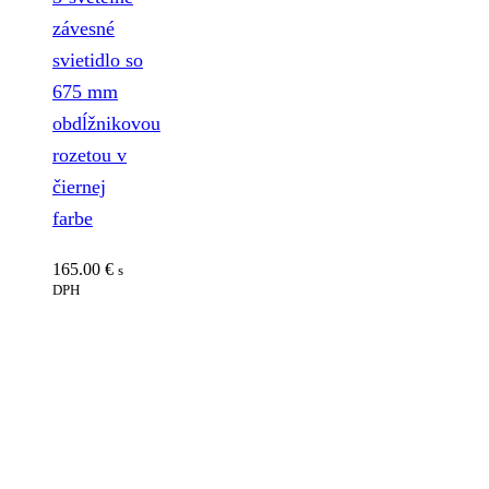
závesné
svietidlo so
675 mm
obdĺžnikovou
rozetou v
čiernej
farbe
165.00
€
s
DPH