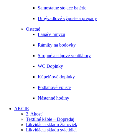
Samostatne stojace batérie
Umývadlové výpuste a prepady
Ostatné
Lapače hmyzu
Rámiky na bodovky
Stropné a stĺpové ventilátory
WC Doplnky
Kúpelňové doplnky
Podlahové vpuste
Nástenné hodiny
AKCIE
2. Akosť
Textilné káble – Dopredaj
Likvidácia skladu žiaroviek
Likvidácia skladu svietidiel