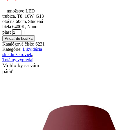
množstvo LED
trubica, T8, 10W, G13
otočná 60cm, Studená
biela 6400K, Nano
plast
Pridať do košíka
Katalógové číslo:
6231
Kategórie:
Likvidácia
skladu žiaroviek
,
Totálny výpredaj
Mohlo by sa vám
páčiť