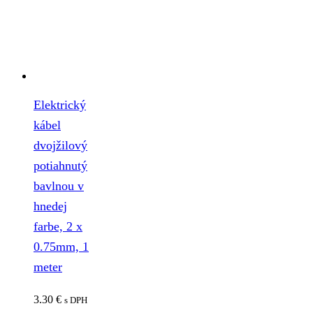
Elektrický
kábel
dvojžilový
potiahnutý
bavlnou v
hnedej
farbe, 2 x
0.75mm, 1
meter
3.30
€
s DPH