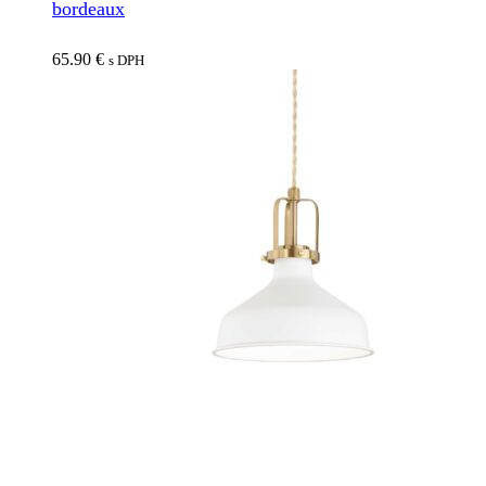
bordeaux
65.90
€
s DPH