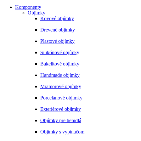
Komponenty
Objímky
Kovové objímky
Drevené objímky
Plastové objímky
Silikónové objímky
Bakelitové objímky
Handmade objímky
Mramorové objímky
Porcelánové objímky
Exteriérové objímky
Objímky pre tienidlá
Objímky s vypínačom