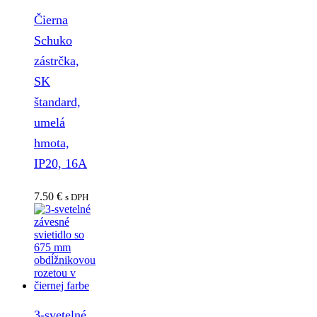
Čierna
Schuko
zástrčka,
SK
štandard,
umelá
hmota,
IP20, 16A
7.50
€
s DPH
3-svetelné