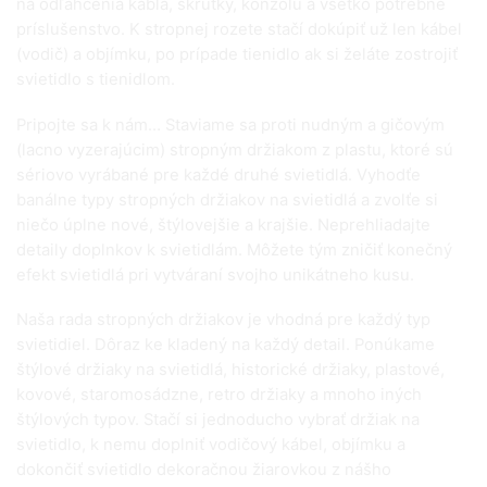
na odľahčenia kábla, skrutky, konzolu a všetko potrebné
príslušenstvo. K stropnej rozete stačí dokúpiť už len kábel
(vodič) a objímku, po prípade tienidlo ak si želáte zostrojiť
svietidlo s tienidlom.
Pripojte sa k nám… Staviame sa proti nudným a gičovým
(lacno vyzerajúcim) stropným držiakom z plastu, ktoré sú
sériovo vyrábané pre každé druhé svietidlá. Vyhodťe
banálne typy stropných držiakov na svietidlá a zvolťe si
niečo úplne nové, štýlovejšie a krajšie. Neprehliadajte
detaily doplnkov k svietidlám. Môžete tým zničiť konečný
efekt svietidlá pri vytváraní svojho unikátneho kusu.
Naša rada stropných držiakov je vhodná pre každý typ
svietidiel. Dôraz ke kladený na každý detail. Ponúkame
štýlové držiaky na svietidlá, historické držiaky, plastové,
kovové, staromosádzne, retro držiaky a mnoho iných
štýlových typov. Stačí si jednoducho vybrať držiak na
svietidlo, k nemu doplniť vodičový kábel, objímku a
dokončiť svietidlo dekoračnou žiarovkou z nášho