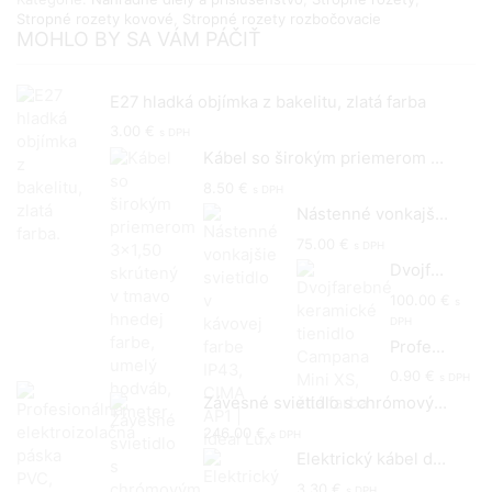
svietidiel
Stropné rozety kovové
,
Stropné rozety rozbočovacie
v
MOHLO BY SA VÁM PÁČIŤ
bielej
farbe
|
E27 hladká objímka z bakelitu, zlatá farba
Ideal
Lux
3.00
€
s DPH
Kábel so širokým priemerom 3x1,50 skrútený v tmavo hnedej farbe, umelý hodváb, 1 meter
8.50
€
s DPH
Nástenné vonkajšie svietidlo v kávovej farbe IP43, CIMA AP1 | Ideal Lux
75.00
€
s DPH
Dvojfarebné keramické tienidlo Campana Mini XS, žltá farba
100.00
€
s
DPH
Profesionálna elektroizolačná páska PVC, Entac, 0,13x15 mm, červená farba, balenie 10m
0.90
€
s DPH
Závesné svietidlo s chrómovým odtieňom tienidla FADE SP1 | Ideal Lux
246.00
€
s DPH
Elektrický kábel dvojžilový potiahnutý bavlnou v červenej farbe, 2 x 0.75mm, 1 meter
3.30
€
s DPH