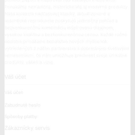
pomôcť zlepšiť a inšpirovať nás všetkých k lepšiemu.
Ponúkame netradičné, historické ale aj moderné produkty.
Naša kolekcia nadčasovej klasiky, aktualizované a
autentické reprodukcie poskytujú jedinečný pohľad a
bezkonkurenčnú kombináciu inšpirovanú dizajnom,
vysokou kvalitou a bezkonkurenčnou cenou. Každé ročné
obdobie prinášame bohatstvo nových myšlienok
vytriedených z nášho partnerstva s poprednými svetovými
remeselníkmi, čo nám umožňuje predviesť svoje unikátne
produkty, vášeň a vízie.
Váš účet
Váš účet
Zabudnuté heslo
Spôsoby platby
Zákaznícky servis