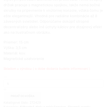
držiak pracuje s magnetickou spojkou, takže nemá bočné
skrutky na pripevnenie k vnútornej konzole, vďaka čomu je
ešte elegantnejší. Vhodné pre radiálne kombinácie až 8
závesných svietidiel. Odporúčame dokúpiť stropné
decentralizéry alebo iné úchyty káblov pre dizajnový efekt
ako na ilustračnom obrázku.
Priemer: 15 cm
Výška: 3,5 cm
Materiál: kov.
Magnetické uzatvorenie
Skladom u výrobcu ( o dobe dodania budete informovaní )
množstvo
Magnetická
rozbočovacia
stropná
rozeta
PRIDAŤ DO KOŠÍKA
pre
Katalógové číslo:
272429
8
Kategórie:
Náhradné diely a príslušenstvo
,
Stropné rozety
,