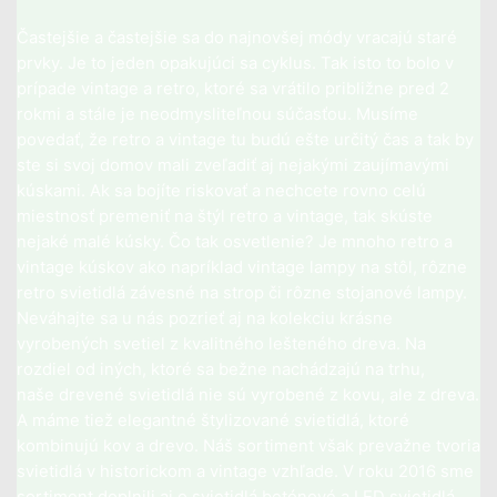
Častejšie a častejšie sa do najnovšej módy vracajú staré
prvky. Je to jeden opakujúci sa cyklus. Tak isto to bolo v
prípade vintage a retro, ktoré sa vrátilo približne pred 2
rokmi a stále je neodmysliteľnou súčasťou. Musíme
povedať, že retro a vintage tu budú ešte určitý čas a tak by
ste si svoj domov mali zveľadiť aj nejakými zaujímavými
kúskami. Ak sa bojíte riskovať a nechcete rovno celú
miestnosť premeniť na štýl retro a vintage, tak skúste
nejaké malé kúsky. Čo tak osvetlenie? Je mnoho retro a
vintage kúskov ako napríklad vintage lampy na stôl,
rôzne
retro svietidlá
závesné na strop či rôzne stojanové lampy.
Neváhajte sa u nás pozrieť aj na kolekciu krásne
vyrobených svetiel z kvalitného lešteného dreva. Na
rozdiel od iných, ktoré sa bežne nachádzajú na trhu,
naše
drevené svietidlá
nie sú vyrobené z kovu, ale z dreva.
A máme tiež elegantné štylizované svietidlá, ktoré
kombinujú kov a drevo. Náš sortiment však prevažne tvoria
svietidlá v historickom a vintage vzhľade. V roku 2016 sme
sortiment doplnili aj o svietidlá betónové a LED svietidlá,