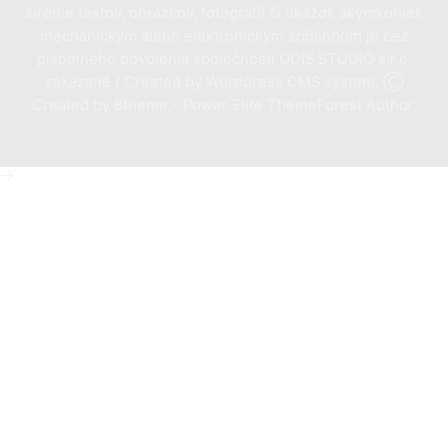
šírenie textov, obrázkov, fotografií či ukážok akýmkoľvek
mechanickým alebo elektronickým spôsobom je bez
písomného povolenia spoločnosti ODIS STUDIO s.r.o.
zakázané / Created by Wordpress CMS system. Ⓒ
Created by 8theme - Power Elite ThemeForest Author.