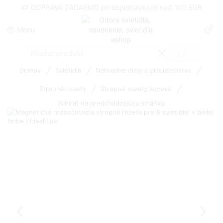
DOPRAVA ZADARMO pri objednávkach nad 100 EUR
0
Menu
SEARCH
Search
input
/
/
/
Domov
Svietidlá
Náhradné diely a príslušenstvo
/
/
Stropné rozety
Stropné rozety kovové
Návrat na predchádzajúcu stránku