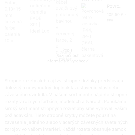
Povrchová retro zásuvka IP44, 2P+T (16A), čierna bakelitová
105.50
€
s
DPH
Popis
Bezpečnosť
Informácia o výrobcovi
Stropné rozety alebo aj tzv. stropné držiaky predstavujú
dôležitý a nevyhnutný doplnok k zostaveniu vlastného
závesného svietidla. V našom sortimente nájdete stropné
rozety v rôznych farbách, modeloch a tvaroch. Ponúkame
široký sortiment stropných roziet aby sme vyhoveli vašim
požiadavkám. Tieto stropné krytky môžete použiť na
zavesenie jedného alebo viacerých závesných svetelných
zdrojov vo vašom interiéri. Každá rozeta obsahuje zámok