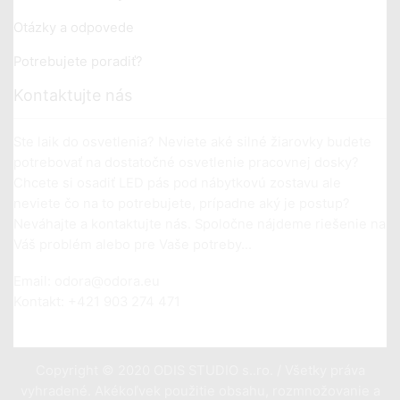
Otázky a odpovede
Potrebujete poradiť?
Kontaktujte nás
Ste laik do osvetlenia? Neviete aké silné žiarovky budete
potrebovať na dostatočné osvetlenie pracovnej dosky?
Chcete si osadiť LED pás pod nábytkovú zostavu ale
neviete čo na to potrebujete, prípadne aký je postup?
Neváhajte a kontaktujte nás. Spoločne nájdeme riešenie na
Váš problém alebo pre Vaše potreby...
Email: odora@odora.eu
Kontakt: +421 903 274 471
Copyright © 2020 ODIS STUDIO s..ro. / Všetky práva
vyhradené. Akékoľvek použitie obsahu, rozmnožovanie a