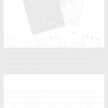
Kliknutím na obrázok sa vám zobrazí
kompletný katalóg
talianskej značky Daylight Italia v ktorom nájdete
dekoračné žiarovky, objímky, textilné káble a iné
komponenty a svietidlá.
Sme tím kreatívnych umelcov, ktorí neustále hľadajú nový
dizajn osvetlenia interiérov a exteriérov. Spolupracujeme s
podobne zmýšľajúcimi ľuďmi na projektoch, ktoré môžu