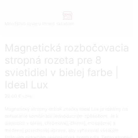
Množstvo tovaru ihneď skladom
Magnetická rozbočovacia
stropná rozeta pre 8
svietidiel v bielej farbe |
Ideal Lux
20.00
€
s DPH
Magnetický stropný držiak značky Ideal Lux je ideálny na
dotváranie kombinácií jednoduchým spôsobom. Je k
dispozícii v bielej, chrómovej, čiernej, mosadznej a
medenej povrchovej úprave, aby vyhovoval všetkým
štýlovým potrebám akéhokoľvek prostredia. Tento stropný