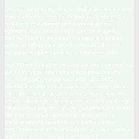
Len u nás nájdete dekoračný sortiment žiaroviek v EDISON
štýle. Žiadny obchod na slovenskom trhu neponúka tak
široký sortiment
dekoračných žiaroviek
ako my.
Ponúkame rôzne modely a štýly. Úsporné aj klasické
žiarovky. Pokiaľ otvárate alebo zriadujete svoj podnik,
určite Vás naša ponuka zaujme. V roku 2017 sme náš
sortiment svietidiel doplnili o priemyselné svietidlá.
Pred 100 rokmi nebol priemyselný štýl ešte definovaný ako
štýl, bol to jednoducho bežný spôsob každodenného
života. Dekoračný štýl priemyselného skladového
osvetlenia je rekonštrukciou využívajúcou všadeprítomné
materiály ako sú klietky, vodovodné potrubia, sklenené
nádoby, sklo ako také, železo a oceľ. V našom sortimente
nájdete širokú škálu špeciálneho osvetlenia, ktoré pomôže
zachovať čaro práve takýchto starých priestorov. S
týmito
svietidlami v priemyselnom dizajne
môžete
bezproblémovo kombinovať historickú podstatu budovy s
dnešným zmyslom estetiky a udržateľnosti.