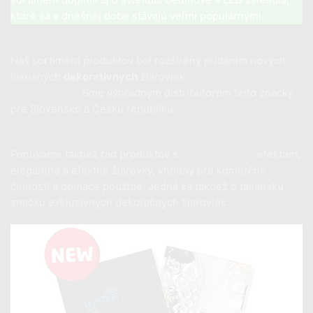
ktoré sa v dnešnej dobe stávajú veľmi populárnymi.
Náš sortiment produktov bol rozšírený pridaním nových
luxusných
dekoratívnych
žiaroviek
talianskej značky
Daylight Italia
. Sme výhradným distribútorom tejto značky
pre Slovensko a Českú republiku.
Ponúkame taktiež rad produktov s
porcelánovým
efektom,
elegantné a efektné žiarovky, vhodný pre komerčné
činnosti a domáce použitie. Jedná sa taktiež o taliansku
značku exkluzívnych dekoračných žiaroviek.