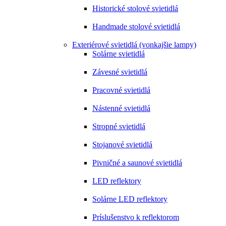
Historické stolové svietidlá
Handmade stolové svietidlá
Exteriérové svietidlá (vonkajšie lampy)
Solárne svietidlá
Závesné svietidlá
Pracovné svietidlá
Nástenné svietidlá
Stropné svietidlá
Stojanové svietidlá
Pivničné a saunové svietidlá
LED reflektory
Solárne LED reflektory
Príslušenstvo k reflektorom