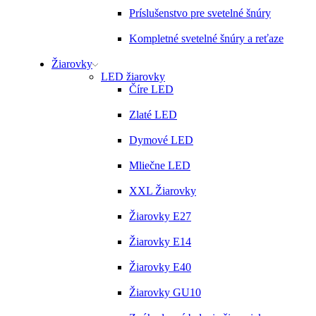
Príslušenstvo pre svetelné šnúry
Kompletné svetelné šnúry a reťaze
Žiarovky
LED žiarovky
Číre LED
Zlaté LED
Dymové LED
Mliečne LED
XXL Žiarovky
Žiarovky E27
Žiarovky E14
Žiarovky E40
Žiarovky GU10